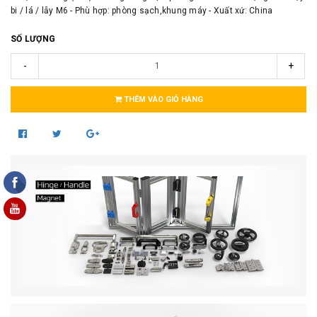
bi / lá / lẫy M6 - Phù hợp: phòng sạch,khung máy - Xuất xứ: China
SỐ LƯỢNG
-
+
THÊM VÀO GIỎ HÀNG