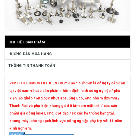
CHI TIẾT SẢN PHẨM
HƯỚNG DẪN MUA HÀNG
THÔNG TIN THANH TOÁN
VIMETCO INDUSTRY & ENERGY được biết đến là công ty dẫn đầu
tại việt nam về các sản phẩm nhôm định hình công nghiệp / phụ
kiện lắp ghép / ống bọc nhựa abs, ống Eco, ống nhôm d28mm /
Thanh Rail và phụ kiện khung giá đỡ tấm pin mặt trời / các sản
phẩm gia công laser, cnc, đột dập / sx các hệ thống băng tải,
khung máy ,phòng sạch lĩnh vực công nghiệp phụ trợ với 11 năm
kinh nghiệm.