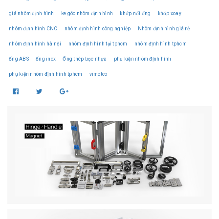
giá nhôm định hình
ke góc nhôm định hình
khớp nối ống
khớp xoay
nhôm định hình CNC
nhôm định hình công nghiệp
Nhôm định hình giá rẻ
nhôm định hình hà nội
nhôm định hình tại tphcm
nhôm định hình tphcm
ống ABS
ống inox
Ống thép bọc nhựa
phụ kiện nhôm định hình
phụ kiện nhôm định hình tphcm
vimetco