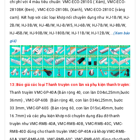
chi phí với 4 màu tiêu chuẩn: VMC-ECO-2810G ( Xám), VMC-ECO-
2810BK (Đen) , VMC-ECO-2810BL (Xanh), VMC-ECO-2810C (vàng
cam). Kết hợp với các loại khớp nối chuyên dụng như HJ-1B/W, HJ-
2B/W, HJ-3B/W, HJ-4B/W, HJ-B/W5, HJ-6B/W, HJ-7B/W, HJ-8B/W,
HJ-45B/W, HJ-90B/W, HJ-180B/W, HJ-11B/W, HJ-12B/W,...
(Xem báo
giá)
13::Báo giá các loại Thanh truyền con lăn và phụ kiện thanh truyền:
Thanh truyền VMC-GP-40A (Bản rộng 40, con lăn D34xL25mm,bước
36mm) , VMC-GP-60B (Bản rộng 40, con lăn D34xL25mm, bước
33.3mm, VMC-GP-60S (Bản rộng 60, con lăn D15xL45mm, bước
16.7mm) và các phụ kiện khớp nối chuyên dụng đầu đỡ thanh
truyền như VMC-RMB-40A, VMC-RMB-40B, VMC-RMB-40C, VMC-
RMB-40D dùng cho thanh truyền VMC-GP-40A và khớp VMC-RMB-
60A, VMC-RMB-60B, VMC-RMB-60C, VMC-RMB-60D dùng cho thanh