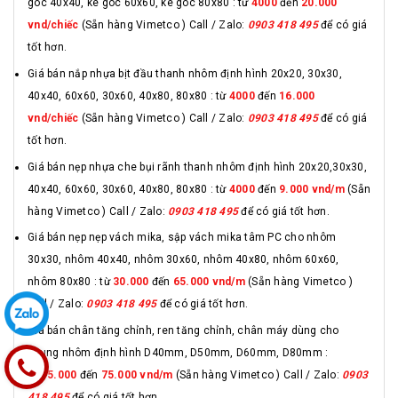
góc 40x40, ke góc 60x60, ke góc 80x80 : từ
4000
đến
20.000
vnd/chiếc
(Sẵn hàng Vimetco ) Call / Zalo:
0903 418 495
để có giá
tốt hơn.
Giá bán nắp nhựa bịt đầu thanh nhôm định hình 20x20, 30x30,
40x40, 60x60, 30x60, 40x80, 80x80 : từ
4000
đến
16.000
vnd/chiếc
(Sẵn hàng Vimetco ) Call / Zalo:
0903 418 495
để có giá
tốt hơn.
Giá bán nẹp nhựa che bụi rãnh thanh nhôm định hình 20x20,30x30,
40x40, 60x60, 30x60, 40x80, 80x80 : từ
4000
đến
9.000 vnd/m
(Sẵn
hàng Vimetco ) Call / Zalo:
0903 418 495
để có giá tốt hơn.
Giá bán nẹp nẹp vách mika, sập vách mika tâm PC cho nhôm
30x30, nhôm 40x40, nhôm 30x60, nhôm 40x80, nhôm 60x60,
nhôm 80x80 : từ
30.000
đến
65.000 vnd/m
(Sẵn hàng Vimetco )
Call / Zalo:
0903 418 495
để có giá tốt hơn.
Giá bán chân tăng chỉnh, ren tăng chỉnh, chân máy dùng cho
khung nhôm định hình D40mm, D50mm, D60mm, D80mm :
từ
15.000
đến
75.000 vnd/m
(Sẵn hàng Vimetco ) Call / Zalo:
0903
418 495
để có giá tốt hơn.