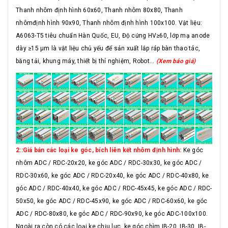
Thanh nhôm định hình 60x60, Thanh nhôm 80x80, Thanh
nhômđịnh hình 90x90, Thanh nhôm định hình 100x100. Vật liệu:
A6063-T5 tiêu chuẩn Hàn Quốc, EU, Độ cứng HV≥60, lớp mạ anode
dày ≥15 μm là vật liệu chủ yếu để sản xuất lắp ráp bàn thao tác,
băng tải, khung máy, thiết bị thí nghiệm, Robot...
(Xem báo giá)
2::Giá bán các loại ke góc, bích liên kết nhôm định hình:
Ke góc
nhôm ADC / RDC-20x20, ke góc ADC / RDC-30x30, ke góc ADC /
RDC-30x60, ke góc ADC / RDC-20x40, ke góc ADC / RDC-40x80, ke
góc ADC / RDC-40x40, ke góc ADC / RDC-45x45, ke góc ADC / RDC-
50x50, ke góc ADC / RDC-45x90, ke góc ADC / RDC-60x60, ke góc
ADC / RDC-80x80, ke góc ADC / RDC-90x90, ke góc ADC-100x100.
Ngoài ra còn có các loại ke chịu lực, ke góc chìm IB-20, IB-30, IB-