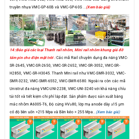
truyền nhựa VMC-GP-60B và VMC-GP-60S ...
(Xem báo giá)
14::Báo giá các loại Thanh rail nhôm, Mini rail nhôm khung giá đỡ
tấm pin cho điện mặt trời :
Các mã Rail chuyên dụng đa năng VMC-
SR-2645, VMC-SR-2650, VMC-SR-2652, VMC-SR-3052, VMC-SR-
H2850, VMC-SR-H3045. Thanh MIni rail như VMC-SMR-3032, VMC-
SMR-3232, VMC-SMR-6552, VMC-SMR-6580. Ngoài ra còn các mã
Unistrut đa năng VMC-UNI-2238, VMC-UNI-3240 với khả năng chỉu
tải tốt và tiết kiệm chi phí lắp đặt. Sản phẩm được sản xuất bằng
mác nhôm A6005-T6, Độ cứng HV≥80, lớp mạ anode dày ≥15 μm
có độ bền uốn >215 Mpa và Bền kéo > 255 Mpa...
(Xem báo giá)