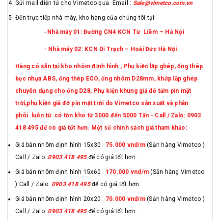
Gửi mail điện tử cho Vimetco qua Email :
Sale@vimetco.com.vn
Đến trực tiếp nhà máy, kho hàng của chúng tôi tại:
-
Nhà máy 01: Đường CN4 KCN Từ Liêm – Hà Nội
- Nhà máy 02: KCN Di Trạch – Hoài Đức Hà Nội
Hàng có sẵn tại kho nhôm định hình , Phụ kiện lắp ghép, ống thép
bọc nhựa ABS, ống thép ECO, ống nhôm D28mm, khớp lắp ghép
chuyên dụng cho ống D28, Phụ kiện khung giá đỡ tấm pin mặt
trời,phụ kiện giá đỡ pin mặt trời do Vimetco sản xuất và phân
phôi luôn từ có tồn kho từ 3000 đến 5000 Tấn - Call / Zalo: 0903
418 495 để có giá tốt hơn. Một số chính sách giá tham khảo:
Giá bán nhôm định hình 15x30 :
75.000 vnd
/m
(Sẵn hàng Vimetco )
Call / Zalo:
0903 418 495
để có giá tốt hơn.
Giá bán nhôm định hình 15x60 :
170.000 vnd/m
(Sẵn hàng Vimetco
) Call / Zalo:
0903 418 495
để có giá tốt hơn.
Giá bán nhôm định hình 20x20 :
70.000 vnd/m
(Sẵn hàng Vimetco )
Call / Zalo:
0903 418 495
để có giá tốt hơn.