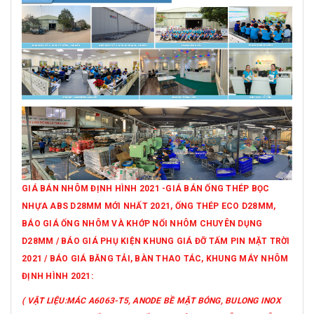
GIÁ BÁN NHÔM ĐỊNH HÌNH 2021 -GIÁ BÁN ỐNG THÉP BỌC
NHỰA ABS D28MM MỚI NHẤT 2021, ỐNG THÉP ECO D28MM,
BÁO GIÁ ỐNG NHÔM VÀ KHỚP NỐI NHÔM CHUYÊN DỤNG
D28MM / BÁO GIÁ PHỤ KIỆN KHUNG GIÁ ĐỠ TẤM PIN MẶT TRỜI
2021 / BÁO GIÁ BĂNG TẢI, BÀN THAO TÁC, KHUNG MÁY NHÔM
ĐỊNH HÌNH 2021:
( VẬT LIỆU:MÁC A6063-T5, ANODE BỀ MẶT BÓNG, BULONG INOX