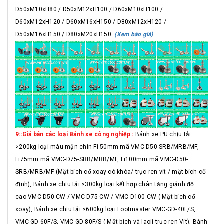
D50xM10xH80 / D50xM12xH100 / D60xM10xH100 /
D60xM12xH120 / D60xM16xH150 / D80xM12xH120 /
D50xM16xH150 / D80xM20xH150.
(Xem báo giá)
9::Giá bán các loại Bánh xe công nghiệp :
Bánh xe PU chịu tải
>200kg loại màu mận chín Fi 50mm mã VMC-D50-SRB/MRB/MF,
Fi75mm mã VMC-D75-SRB/MRB/MF, Fi100mm mã VMC-D50-
SRB/MRB/MF (Mặt bích cổ xoay có khóa/ trục ren vít / mặt bích cố
định), Bánh xe chịu tải >300kg loại kết hợp chân tăng giảnh độ
cao VMC-D50-CW / VMC-D75-CW / VMC-D100-CW ( Mặt bích cổ
xoay), Bánh xe chịu tải >600kg loại Footmaster VMC-GD-40F/S,
VMC-GD-60F/S, VMC-GD-80F/S ( Mặt bích và laoij trục ren Vít), Bánh