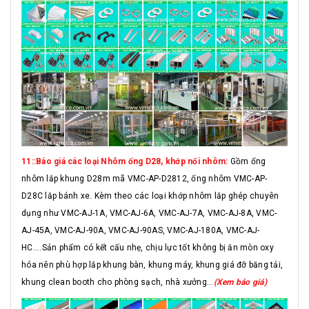
11::Báo giá các loại Nhôm ống D28, khớp nối nhôm:
Gồm ống
nhôm lắp khung D28m mã VMC-AP-D2812, ống nhôm VMC-AP-
D28C lắp bánh xe. Kèm theo các loại khớp nhôm lắp ghép chuyên
dụng như VMC-AJ-1A, VMC-AJ-6A, VMC-AJ-7A, VMC-AJ-8A, VMC-
AJ-45A, VMC-AJ-90A, VMC-AJ-90AS, VMC-AJ-180A, VMC-AJ-
HC....Sản phẩm có kết cấu nhẹ, chịu lực tốt không bị ăn mòn oxy
hóa nên phù hợp lắp khung bàn, khung máy, khung giá đỡ băng tải,
khung clean booth cho phòng sạch, nhà xưởng...
(Xem báo giá)