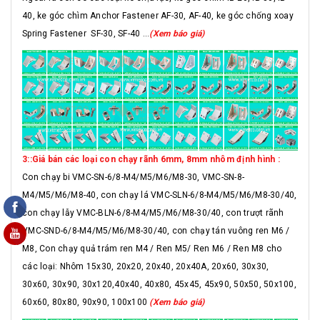
40, ke góc chìm Anchor Fastener AF-30, AF-40, ke góc chống xoay
Spring Fastener SF-30, SF-40 ...
(Xem báo giá)
3::Giá bán các loại con chạy rãnh 6mm, 8mm nhôm định hình :
Con chạy bi VMC-SN-6/8-M4/M5/M6/M8-30, VMC-SN-8-
M4/M5/M6/M8-40, con chạy lá VMC-SLN-6/8-M4/M5/M6/M8-30/40,
con chạy lẫy VMC-BLN-6/8-M4/M5/M6/M8-30/40, con trượt rãnh
VMC-SND-6/8-M4/M5/M6/M8-30/40, con chạy tán vuông ren M6 /
M8, Con chạy quả trám ren M4 / Ren M5/ Ren M6 / Ren M8 cho
các loại: Nhôm 15x30, 20x20, 20x40, 20x40A, 20x60, 30x30,
30x60, 30x90, 30x120,40x40, 40x80, 45x45, 45x90, 50x50, 50x100,
60x60, 80x80, 90x90, 100x100
(Xem báo giá)