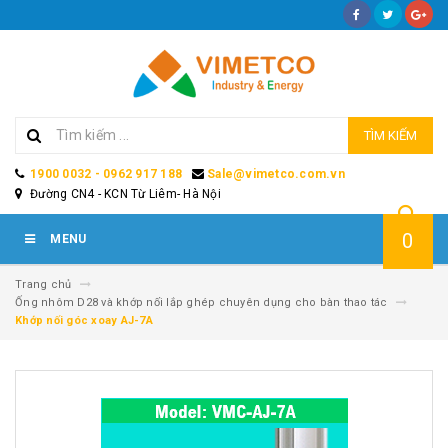
TÌM KIẾM
1900 0032 - 0962 917 188
Sale@vimetco.com.vn
Đường CN4 - KCN Từ Liêm- Hà Nội
0
MENU
Trang chủ
Ống nhôm D28 và khớp nối lắp ghép chuyên dụng cho bàn thao tác
Khớp nối góc xoay AJ-7A