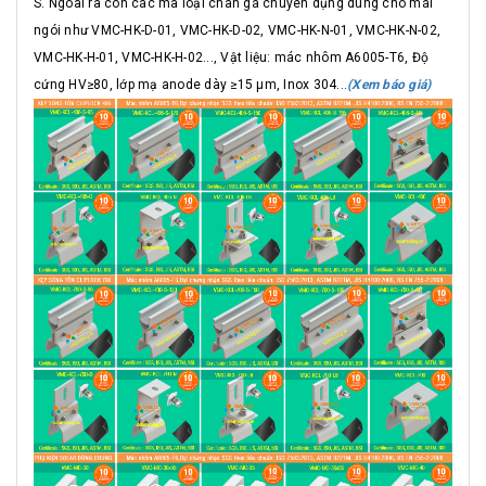
S. Ngoài ra còn các mã loại chân gá chuyên dụng dùng cho mái
ngói như VMC-HK-D-01, VMC-HK-D-02, VMC-HK-N-01, VMC-HK-N-02,
VMC-HK-H-01, VMC-HK-H-02..., Vật liệu: mác nhôm A6005-T6, Độ
cứng HV≥80, lớp mạ anode dày ≥15 μm, Inox 304...
(Xem báo giá)