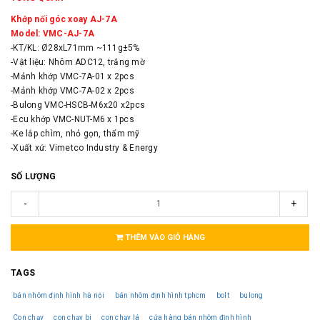
Khớp nối góc xoay AJ-7A
Model: VMC-AJ-7A
-KT/KL: Ø28xL71mm ~111g±5%
-Vật liệu: Nhôm ADC12, trắng mờ
-Mảnh khớp VMC-7A-01 x 2pcs
-Mảnh khớp VMC-7A-02 x 2pcs
-Bulong VMC-HSCB-M6x20 x2pcs
-Ecu khớp VMC-NUT-M6 x 1pcs
-Ke lắp chìm, nhỏ gọn, thẩm mỹ
-Xuất xứ: Vimetco Industry & Energy
SỐ LƯỢNG
-
+
THÊM VÀO GIỎ HÀNG
TAGS
bán nhôm định hình hà nội
bán nhôm định hình tphcm
bolt
bulong
Con chạy
con chạy bi
con chạy lá
cửa hàng bán nhôm định hình