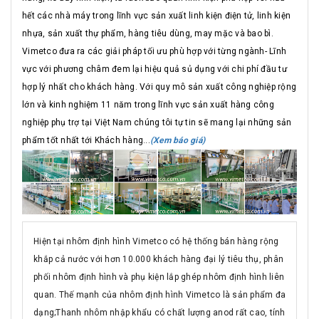
hết các nhà máy trong lĩnh vực sản xuất linh kiện điện tử, linh kiện
nhựa, sản xuất thự phẩm, hàng tiêu dùng, may mặc và bao bì.
Vimetco đưa ra các giải pháp tối ưu phù hợp với từng ngành- Lĩnh
vực với phương châm đem lại hiệu quả sủ dụng với chi phí đầu tư
hợp lý nhất cho khách hàng. Với quy mô sản xuất công nghiệp rộng
lớn và kinh nghiệm 11 năm trong lĩnh vực sản xuất hàng công
nghiệp phụ trợ tại Việt Nam chúng tôi tự tin sẽ mang lại những sản
phẩm tốt nhất tới Khách hàng...
(Xem báo giá)
Hiện tại nhôm định hình Vimetco có hệ thống bán hàng rộng
khắp cả nước với hơn 10.000 khách hàng đại lý tiêu thụ, phân
phối nhôm định hình và phụ kiện lắp ghép nhôm định hình liên
quan. Thế mạnh của nhôm định hình Vimetco là sản phẩm đa
dạng;Thanh nhôm nhập khẩu có chất lượng anod rất cao, tính