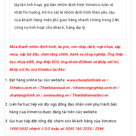
lắp lẫn linh hoạt; giá bán nhôm định hình Vimetco luôn rẻ
nhất thị trường, Hỗ trợ cắt lẻ nhôm định hình theo yêu cầu
của khách hàng miễn phí; giao hàng nhanh chóng trong 24h;
công nợ linh hoạt cho khách, hàng đại lý.
Mua thanh nhôm định hình, ke góc, con chạy rãnh, nẹp nhựa, sập
mica, nắp bịt đàu, chân tăng chỉnh, bánh xe công nghiệp, Ống thép
bọc nhựa ABS, ống thép ECO, ống nhôm Ø28mm và khớp nối HJ,
khớp nối AL của Vimetco tại đâu:
Đặt hàng online tại các website:
www.nhomdinhhinh.vn /
Vimetco.com.vn / Thietbisanxuat.vn / nhomcongnghiep.com.vn /
chantangchinh.vn / solarracking.vn / Thietbidienmattroi.vn
Liên hệ trực tiếp với đội ngũ đông đảo nhân viên phụ trách bán
hàng của Vimetco được đăng tải trên các website.
Gọi trực tiếp đến tổng đài chăm sóc khách hàng của Vimetco:
1900 0032 nhánh 1/2/3 hoặc số 0243 765 2233 / 2244