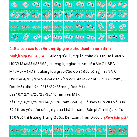
4::Giá bán các loại Bulong lắp ghép cho thanh nhôm định
hình,khớp nối HJ, AJ:
Bulong đầu lục giác chìm đầu trụ mã VMC-
HSCB-M4/M5/M6/M8 , bulong lục giác chỏm cầu VMC-HSBB-
M4/M5/M6/M8, bulong lục giác đầu côn ( đầu bằng) mã VMC-
HSFB-M4/M5/M6/M8 với các kích cỡ Ren M4x dài 10/12/16mm ,
Ren M5x dài 10/12/16/20/25mm , Ren M6x
dài 10/12/16/20/25/30/40mm, ren M8x
dài 12/16/20/25/30/40/50/60mm. Vật liệu là Inox Sus 201 và Sus
304 theo yêu cầu sử dụng của khách hàng. Sản phẩm nhập khẩu
100% từ thị trường Trung Quốc, Đài Loan, Hàn Quốc...
(Xem báo giá)