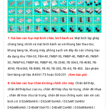
7::Giá bán các loại mặt bích chân, bích bánh xe:
Mặt bích lắp ghép
chăng tăng chỉnh và mặt bích bánh xe với Khung bàn thao tác,
khung băng tải, khung máy, phòng sạch với đày đủ các chủng loại
đa dạng như: FBH-30, FBH-40, FMBP-30, FMBP-40, FMBP-45, FMBP-
50, FMBP-60, FMBP-80, FMBP-90, FB-2040, FB-3060, FB-4080, FB-
4590, FB-6060, FB-8080, FB-90, FB-30S, FB-4-S, FB-45S...Sản phẩm
làm bằng vật liệu A-6061-T5 hoặc SUS-201.
(Xem báo giá)
8::Giá bán các loại Chân đế tăng chỉnh cho máy:
Chân đế thép ,
chân đế thép bọc cao su, chân đế thép chịu tải trọng, chân đế nhựa
, chân đế Inox chịu tải trọng, chân đế inox chống xước sàn với các
kích cỡ: D32xM8xH60 / D32xM10xH60 / D32xM12xH80/
D40xM8xH60 / D40xM10xH70 / D40xM12xH80 / D50xM8xH60 /