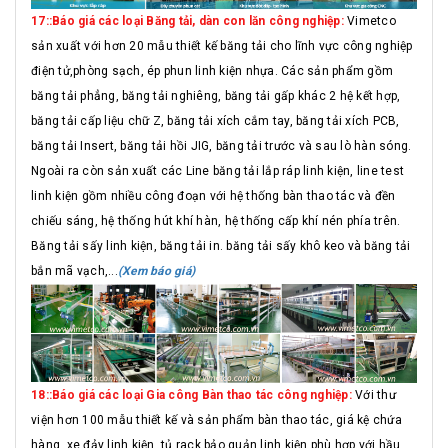
17::Báo giá các loại Băng tải, dàn con lăn công nghiệp:
Vimetco
sản xuất với hơn 20 mẫu thiết kế băng tải cho lĩnh vực công nghiệp
điện tử,phòng sạch, ép phun linh kiện nhựa. Các sản phẩm gồm
băng tải phẳng, băng tải nghiêng, băng tải gấp khác 2 hệ kết hợp,
băng tải cấp liệu chữ Z, băng tải xích cắm tay, băng tải xích PCB,
băng tải Insert, băng tải hồi JIG, băng tải trước và sau lò hàn sóng.
Ngoài ra còn sản xuất các Line băng tải lắp ráp linh kiện, line test
linh kiện gồm nhiều công đoạn với hệ thống bàn thao tác và đền
chiếu sáng, hệ thống hút khí hàn, hệ thống cấp khí nén phía trên.
Băng tải sấy linh kiện, băng tải in. băng tải sấy khô keo và băng tải
bắn mã vạch,...
(Xem báo giá)
18::Báo giá các loại Gia công Bàn thao tác công nghiệp:
Với thư
viện hơn 100 mẫu thiết kế và sản phẩm bàn thao tác, giá kệ chứa
hàng, xe đảy linh kiện, tủ rack bảo quản linh kiện phù hợp với hầu