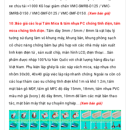
xe chịu tải >1000 KG loại giảm chấn VMC-SMRB-D125 / VMC-
SMRB-D150 / VMC-SMF-D125 / VMC-SMF-D150.
(Xem báo giá)
10::Báo giá các loại Tấm Mica & tấm nhựa PC chống tĩnh điện, tấm
mica chống tĩnh điện.:
Tấm dày 3mm / 5mm / 8mm là vật liệu lý
tưởng sử dụng làm vỏ khung máy, khung bàn, khung phòng sạch
có chức năng chống bám bụi phù hợp với các nhà máy sản xuất
linh kiện điện tử , sản xuất chíp, màn hình LCD, điện thoại....Sản
phẩm được nhập 100% từ hàn Quốc với chát lượng hàng đầu tại
Việt Nam. Phụ kiện lắp ghép là các sập vách mica, sập nhựa cho
nhôm 30x30, 40x40 giúp việc lắp ráp nhanh chóng. Ngoài ra còn có
các loại thảm cao su chống tĩnh điện khổ 1m và khổ 1.2m, tấm
mặt bàn gỗ MDF, tấm gỗ MFC độ dày 15mm, 18mm, tấm nhựa PVC
màu mỡ gà (Ivory ) độ dày 8mm, 10mm để làm các mặt bàn thao
tác, mặt bàn máy thật sự chuyên nghiệp....
(Xem báo giá)