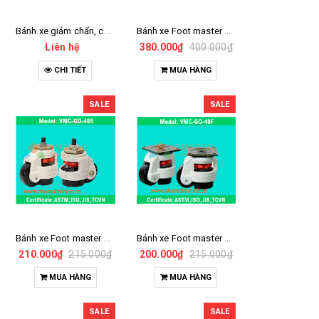
Bánh xe giảm chấn, cổ xoay D125
Bánh xe Foot master 80S
Liên hệ
380.000₫
400.000₫
CHI TIẾT
MUA HÀNG
SALE
SALE
Bánh xe Foot master 40S
Bánh xe Foot master 40F
210.000₫
215.000₫
200.000₫
215.000₫
MUA HÀNG
MUA HÀNG
SALE
SALE