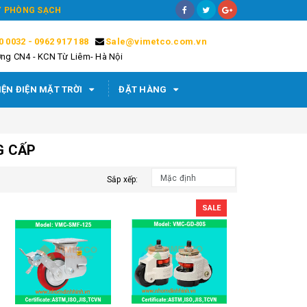
ÁY PHÒNG SẠCH
0 0032 - 0962 917 188
Sale@vimetco.com.vn
ng CN4 - KCN Từ Liêm- Hà Nội
IỆN ĐIỆN MẶT TRỜI
ĐẶT HÀNG
G CẤP
Sắp xếp:
SALE