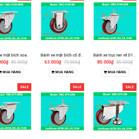
Bánh xe mặt bích xoay D100
Bánh xe mặt bích cố định D100
Bánh xe trục ren vít D100
000₫
85.000₫
63.000₫
70.000₫
80.000₫
85.000₫
MUA HÀNG
MUA HÀNG
MUA HÀNG
SALE
SALE
SALE
Bàn thao tác ống bọc
Giá kệ kho - rack
nhựa
werehouse