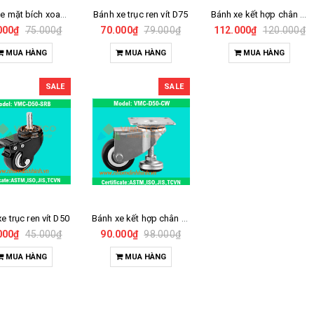
2.000.000₫
Liên hệ
2.500.000₫
Bánh xe mặt bích xoay D75
Bánh xe trục ren vít D75
Bánh xe kết hợp chân D75
000₫
75.000₫
70.000₫
79.000₫
112.000₫
120.000₫
Móc sắt gắn mặt bàn
Dây băng tải
MUA HÀNG
MUA HÀNG
MUA HÀNG
5.000₫
Liên hệ
SALE
SALE
Khớp nhựa gắn mặt
Khớp nối hj-10w (trắng)
bàn
16.000₫
17.500₫
5.000₫
6.000₫
Nắp bịt đầu nhựa trong
Bushing nut ống abs-
d28
m12
3.000₫
3.500₫
11.000₫
13.000₫
e trục ren vít D50
Bánh xe kết hợp chân D50
000₫
45.000₫
90.000₫
98.000₫
MUA HÀNG
MUA HÀNG