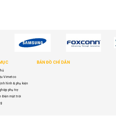
MỤC
BẢN ĐỒ CHỈ DẪN
chủ
iệu Vimetco
nh hình & phụ kiện
hiệp phụ trợ
n Điện mặt trời
ng