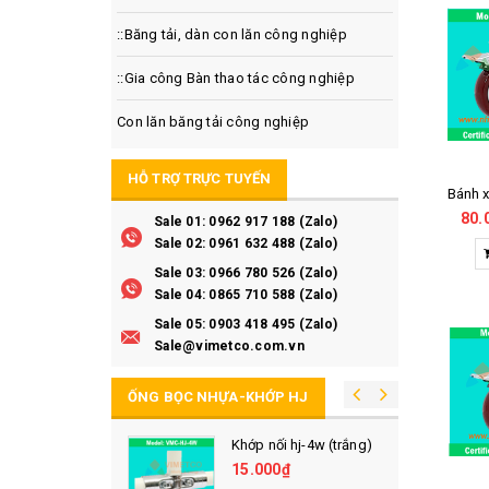
::Băng tải, dàn con lăn công nghiệp
::Gia công Bàn thao tác công nghiệp
Con lăn băng tải công nghiệp
HỖ TRỢ TRỰC TUYẾN
80.
Sale 01: 0962 917 188 (Zalo)
Sale 02: 0961 632 488 (Zalo)
Sale 03: 0966 780 526 (Zalo)
Sale 04: 0865 710 588 (Zalo)
Sale 05: 0903 418 495 (Zalo)
Sale@vimetco.com.vn
ỐNG BỌC NHỰA-KHỚP HJ
p bọc nhựa abs
Khớp nối hj-4w (trắng)
15.000₫