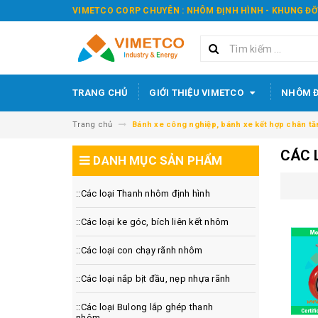
VIMETCO CORP CHUYÊN : NHÔM ĐỊNH HÌNH - KHUNG ĐỠ
TRANG CHỦ
GIỚI THIỆU VIMETCO
NHÔM Đ
Trang chủ
Bánh xe công nghiệp, bánh xe kết hợp chân tă
CÁC 
DANH MỤC SẢN PHẨM
::Các loại Thanh nhôm định hình
::Các loại ke góc, bích liên kết nhôm
::Các loại con chạy rãnh nhôm
::Các loại nắp bịt đầu, nẹp nhựa rãnh
::Các loại Bulong lắp ghép thanh
nhôm