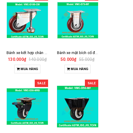
Bánh xe kết hợp chân D100
Bánh xe mặt bích cố định D75
130.000₫
140.000₫
50.000₫
55.000₫
MUA HÀNG
MUA HÀNG
SALE
SALE
Bushing nut ống nhôm
Khớp nối hj-9
d28
16.000₫