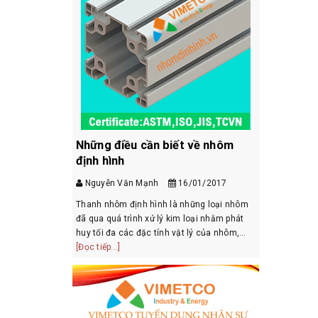
nhân viên
Các sản p
 -2022
thanh nhô
/04/2021
Nguyễn Vă
Trên thị trườ
Những điều cần biết về nhôm
loại nhôm đị
định hình
dụng rộng rãi
trở thành một
[Đọc tiếp...]
Nguyễn Văn Mạnh
16/01/2017
bất kỳ nhà má
Thanh nhôm định hình là những loại nhôm
đã qua quá trình xử lý kim loại nhằm phát
huy tối đa các đặc tính vật lý của nhôm,
phù hợp cho các nhà thiết kế, kỹ sư và nhà
[Đọc tiếp...]
sản xuất. Nhôm định hình n...