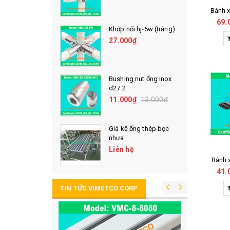
₫
69.
 hj-1w (trắng)
Khớp nối hj-5w (trắng)
27.000₫
 hj-2w(trắng)
Bushing nut ống inox
d27.2
₫
11.000₫
13.000₫
 hj-3w (trắng)
Giá kệ ống thép bọc
nhựa
₫
Liên hệ
Bánh x
41.
TIN TỨC VIMETCO CORP