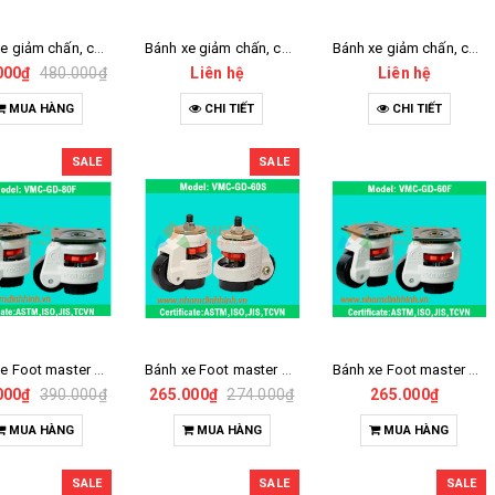
Bánh xe giảm chấn, cố định D150
Bánh xe giảm chấn, cố định D125
Bánh xe giảm chấn, cổ xoay D150
000₫
480.000₫
Liên hệ
Liên hệ
MUA HÀNG
CHI TIẾT
CHI TIẾT
SALE
SALE
Bánh xe Foot master 80F
Bánh xe Foot master 60S
Bánh xe Foot master 60F
000₫
390.000₫
265.000₫
274.000₫
265.000₫
MUA HÀNG
MUA HÀNG
MUA HÀNG
SALE
SALE
SALE