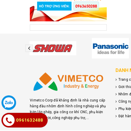
DANH 
Trang 
Giới th
Nhôm đị
Vimetco Corp đã khẳng định là nhà cung cấp
Công ng
hàng đầu nhôm định hình công nghiệp và phụ
Phụ kiệ
kiện lắp ghép, gia công cơ khí CNC, phụ kiện
Đặt hà
điện mặt trời,công nghiệp phụ trợ,...
0961632488