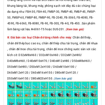
khung băng tải, khung máy, phòng sạch với đày đủ các chủng loại
đa dạng như: FBH-30, FBH-40, FMBP-30, FMBP-40, FMBP-45, FMBP-
50, FMBP-60, FMBP-80, FMBP-90, FB-2040, FB-3060, FB-4080, FB-
4590, FB-6060, FB-8080, FB-90, FB-30S, FB-4-S, FB-45S...Sản phẩm
làm bằng vật liệu A-6061-T5 hoặc SUS-201.
(Xem báo giá)
8::Giá bán các loại Chân đế tăng chỉnh cho máy:
Chân đế thép ,
chân đế thép bọc cao su, chân đế thép chịu tải trọng, chân đế nhựa
, chân đế Inox chịu tải trọng, chân đế inox chống xước sàn với các
kích cỡ: D32xM8xH60 / D32xM10xH60 / D32xM12xH80/
D40xM8xH60 / D40xM10xH70 / D40xM12xH80 / D50xM8xH60 /
D50xM10xH80 / D50xM12xH100 / D60xM10xH100 /
D60xM12xH120 / D60xM16xH150 / D80xM12xH120 /
D50xM16xH150 / D80xM20xH150.
(Xem báo giá)