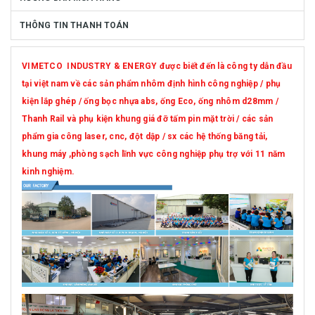
THÔNG TIN THANH TOÁN
VIMETCO INDUSTRY & ENERGY được biết đến là công ty dẫn đầu
tại việt nam về các sản phẩm nhôm định hình công nghiệp / phụ
kiện lắp ghép / ống bọc nhựa abs, ống Eco, ống nhôm d28mm /
Thanh Rail và phụ kiện khung giá đỡ tấm pin mặt trời / các sản
phẩm gia công laser, cnc, đột dập / sx các hệ thống băng tải,
khung máy ,phòng sạch lĩnh vực công nghiệp phụ trợ với 11 năm
kinh nghiệm.