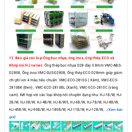
12::Báo giá các loại Ống bọc nhựa, ống Inox, ống thép ECO và
Khớp nối HJ series:
Ống thép bọc nhựa D28 dày 0.8mm VMC-ABS-
D2808, Ống inox VMC-SUS-D2808, Ống thép ECO D28mm giúp giảm
chi phí với 4 màu tiêu chuẩn: VMC-ECO-2810G ( Xám), VMC-ECO-
2810BK (Đen) , VMC-ECO-2810BL (Xanh), VMC-ECO-2810C (vàng
cam). Kết hợp với các loại khớp nối chuyên dụng như HJ-1B/W, HJ-
2B/W, HJ-3B/W, HJ-4B/W, HJ-B/W5, HJ-6B/W, HJ-7B/W, HJ-8B/W,
HJ-45B/W, HJ-90B/W, HJ-180B/W, HJ-11B/W, HJ-12B/W,...
(Xem báo
giá)