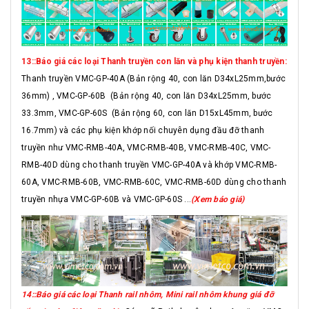
13::Báo giá các loại Thanh truyền con lăn và phụ kiện thanh truyền:
Thanh truyền VMC-GP-40A (Bản rộng 40, con lăn D34xL25mm,bước
36mm) , VMC-GP-60B (Bản rộng 40, con lăn D34xL25mm, bước
33.3mm, VMC-GP-60S (Bản rộng 60, con lăn D15xL45mm, bước
16.7mm) và các phụ kiện khớp nối chuyên dụng đầu đỡ thanh
truyền như VMC-RMB-40A, VMC-RMB-40B, VMC-RMB-40C, VMC-
RMB-40D dùng cho thanh truyền VMC-GP-40A và khớp VMC-RMB-
60A, VMC-RMB-60B, VMC-RMB-60C, VMC-RMB-60D dùng cho thanh
truyền nhựa VMC-GP-60B và VMC-GP-60S ...
(Xem báo giá)
14::Báo giá các loại Thanh rail nhôm, Mini rail nhôm khung giá đỡ