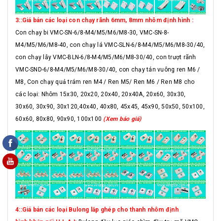
3::Giá bán các loại con chạy rãnh 6mm, 8mm nhôm định hình :
Con chạy bi VMC-SN-6/8-M4/M5/M6/M8-30, VMC-SN-8-
M4/M5/M6/M8-40, con chạy lá VMC-SLN-6/8-M4/M5/M6/M8-30/40,
con chạy lẫy VMC-BLN-6/8-M4/M5/M6/M8-30/40, con trượt rãnh
VMC-SND-6/8-M4/M5/M6/M8-30/40, con chạy tán vuông ren M6 /
M8, Con chạy quả trám ren M4 / Ren M5/ Ren M6 / Ren M8 cho
các loại: Nhôm 15x30, 20x20, 20x40, 20x40A, 20x60, 30x30,
30x60, 30x90, 30x120,40x40, 40x80, 45x45, 45x90, 50x50, 50x100,
60x60, 80x80, 90x90, 100x100
(Xem báo giá)
4::Giá bán các loại Bulong lắp ghép cho thanh nhôm định