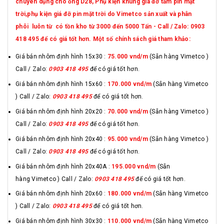
chuyên dụng cho ống D28, Phụ kiện khung giá đỡ tấm pin mặt
trời,phụ kiện giá đỡ pin mặt trời do Vimetco sản xuất và phân
phôi luôn từ có tồn kho từ 3000 đến 5000 Tấn - Call / Zalo: 0903
418 495 để có giá tốt hơn. Một số chính sách giá tham khảo:
Giá bán nhôm định hình 15x30 :
75.000 vnd
/m
(Sẵn hàng Vimetco )
Call / Zalo:
0903 418 495
để có giá tốt hơn.
Giá bán nhôm định hình 15x60 :
170.000 vnd/m
(Sẵn hàng Vimetco
) Call / Zalo:
0903 418 495
để có giá tốt hơn.
Giá bán nhôm định hình 20x20 :
70.000 vnd/m
(Sẵn hàng Vimetco )
Call / Zalo:
0903 418 495
để có giá tốt hơn.
Giá bán nhôm định hình 20x40 :
95.000 vnd/m
(Sẵn hàng Vimetco )
Call / Zalo:
0903 418 495
để có giá tốt hơn.
Giá bán nhôm định hình 20x40A :
195.000 vnd/m
(Sẵn
hàng Vimetco ) Call / Zalo:
0903 418 495
để có giá tốt hơn.
Giá bán nhôm định hình 20x60 :
180.000 vnd/m
(Sẵn hàng Vimetco
) Call / Zalo:
0903 418 495
để có giá tốt hơn.
Giá bán nhôm định hình 30x30 :
110.000 vnd/m
(Sẵn hàng Vimetco