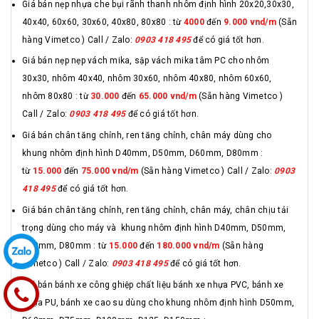
Giá bán nẹp nhựa che bụi rãnh thanh nhôm định hình 20x20,30x30,
40x40, 60x60, 30x60, 40x80, 80x80 : từ
4000
đến
9.000 vnd/m
(Sẵn
hàng Vimetco ) Call / Zalo:
0903 418 495
để có giá tốt hơn.
Giá bán nẹp nẹp vách mika, sập vách mika tâm PC cho nhôm
30x30, nhôm 40x40, nhôm 30x60, nhôm 40x80, nhôm 60x60,
nhôm 80x80 : từ
30.000
đến
65.000 vnd/m
(Sẵn hàng Vimetco )
Call / Zalo:
0903 418 495
để có giá tốt hơn.
Giá bán chân tăng chỉnh, ren tăng chỉnh, chân máy dùng cho
khung nhôm định hình D40mm, D50mm, D60mm, D80mm :
từ
15.000
đến
75.000 vnd/m
(Sẵn hàng Vimetco ) Call / Zalo:
0903
418 495
để có giá tốt hơn.
Giá bán chân tăng chỉnh, ren tăng chỉnh, chân máy, chân chịu tải
trọng dùng cho máy và khung nhôm định hình D40mm, D50mm,
D60mm, D80mm : từ
15.000
đến
180.000 vnd/m
(Sẵn hàng
Vimetco ) Call / Zalo:
0903 418 495
để có giá tốt hơn.
Giá bán bánh xe công ghiệp chất liệu bánh xe nhựa PVC, bánh xe
nhựa PU, bánh xe cao su dùng cho khung nhôm định hình D50mm,