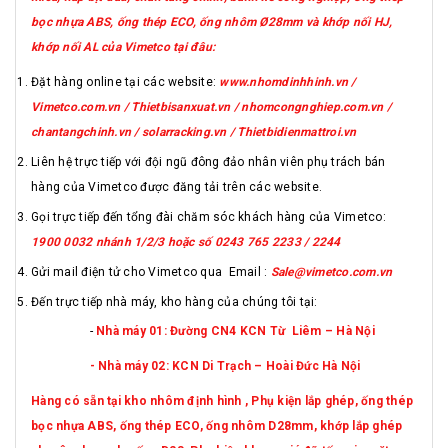
bọc nhựa ABS, ống thép ECO, ống nhôm Ø28mm và khớp nối HJ,
khớp nối AL của Vimetco tại đâu:
Đặt hàng online tại các website:
www.nhomdinhhinh.vn /
Vimetco.com.vn / Thietbisanxuat.vn / nhomcongnghiep.com.vn /
chantangchinh.vn / solarracking.vn / Thietbidienmattroi.vn
Liên hệ trực tiếp với đội ngũ đông đảo nhân viên phụ trách bán
hàng của Vimetco được đăng tải trên các website.
Gọi trực tiếp đến tổng đài chăm sóc khách hàng của Vimetco:
1900 0032 nhánh 1/2/3 hoặc số 0243 765 2233 / 2244
Gửi mail điện tử cho Vimetco qua Email :
Sale@vimetco.com.vn
Đến trực tiếp nhà máy, kho hàng của chúng tôi tại:
-
Nhà máy 01: Đường CN4 KCN Từ Liêm – Hà Nội
- Nhà máy 02: KCN Di Trạch – Hoài Đức Hà Nội
Hàng có sẵn tại kho nhôm định hình , Phụ kiện lắp ghép, ống thép
bọc nhựa ABS, ống thép ECO, ống nhôm D28mm, khớp lắp ghép