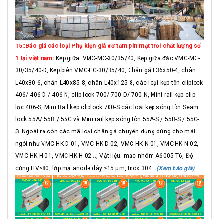
15::Báo giá các loại Phụ kiện giá đỡ tấm pin mặt trời chất lượng số
1 tại việt nam:
Kẹp giữa VMC-MC-30/35/40, Kẹp giữa đặc VMC-MC-
30/35/40-D, Kẹp biên VMC-EC-30/35/40, Chân gá L36x50-4, chân
L40x80-6, chân L40x85-8, chân L40x125-8, các loại kẹp tôn cliplock
406/ 406-D / 406-N, clip lock 700/ 700-D/ 700-N, Mini rail kẹp clip
lọc 406-S, Mini Rail kẹp cliplock 700-S các loại kẹp sóng tôn Seam
lock 55A/ 55B / 55C và Mini rail kẹp sóng tôn 55A-S / 55B-S / 55C-
S. Ngoài ra còn các mã loại chân gá chuyên dụng dùng cho mái
ngói như VMC-HK-D-01, VMC-HK-D-02, VMC-HK-N-01, VMC-HK-N-02,
VMC-HK-H-01, VMC-HK-H-02..., Vật liệu: mác nhôm A6005-T6, Độ
cứng HV≥80, lớp mạ anode dày ≥15 μm, Inox 304...
(Xem báo giá)