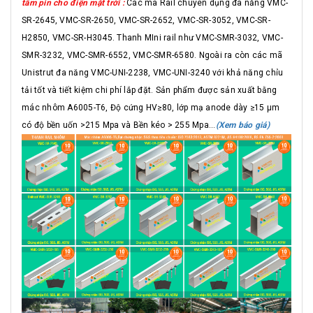
tấm pin cho điện mặt trời :
Các mã Rail chuyên dụng đa năng VMC-
SR-2645, VMC-SR-2650, VMC-SR-2652, VMC-SR-3052, VMC-SR-
H2850, VMC-SR-H3045. Thanh MIni rail như VMC-SMR-3032, VMC-
SMR-3232, VMC-SMR-6552, VMC-SMR-6580. Ngoài ra còn các mã
Unistrut đa năng VMC-UNI-2238, VMC-UNI-3240 với khả năng chỉu
tải tốt và tiết kiệm chi phí lắp đặt. Sản phẩm được sản xuất bằng
mác nhôm A6005-T6, Độ cứng HV≥80, lớp mạ anode dày ≥15 μm
có độ bền uốn >215 Mpa và Bền kéo > 255 Mpa...
(Xem báo giá)