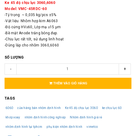
Ke 45 độ chịu lực 3060,6060
Model: VMC-45RDC-60
-Tỷ trọng: ~ 0,035 kg/pcs ±5%
-Vật liệu: Nhôm hợp kim A6063
-Độ cứng HV≥60, Lớp mạ ≥15 μm
-Bề mặt Anode trắng bóng đẹp.
-Chịu lực rất tốt, sử dụng linh hoạt
-Dùng lắp cho nhôm 3060,6060
SỐ LƯỢNG
-
+
THÊM VÀO GIỎ HÀNG
TAGS
6060
cửa hàng bán nhôm định hình
Ke 45 độ chịu lực 3060
ke chịu lực 60
khớp xoay
nhôm định hình công nghiệp
Nhôm định hình giá rẻ
nhôm định hình tại tphcm
phụ kiện nhôm định hình
vimetco