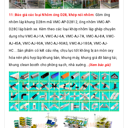
11::Báo giá các loại Nhôm ống D28, khớp nối nhôm:
Gồm ống
nhôm lắp khung D28m mã VMC-AP-D2812, ống nhôm VMC-AP-
D28C lắp bánh xe. Kèm theo các loại khớp nhôm lắp ghép chuyên
dụng như VMC-AJ-1A, VMC-AJ-6A, VMC-AJ-7A, VMC-AJ-8A, VMC-
AJ-45A, VMC-AJ-90A, VMC-AJ-90AS, VMC-AJ-180A, VMC-AJ-
HC....Sản phẩm có kết cấu nhẹ, chịu lực tốt không bị ăn mòn oxy
hóa nên phù hợp lắp khung bàn, khung máy, khung giá đỡ băng tải,
khung clean booth cho phòng sạch, nhà xưởng...
(Xem báo giá)