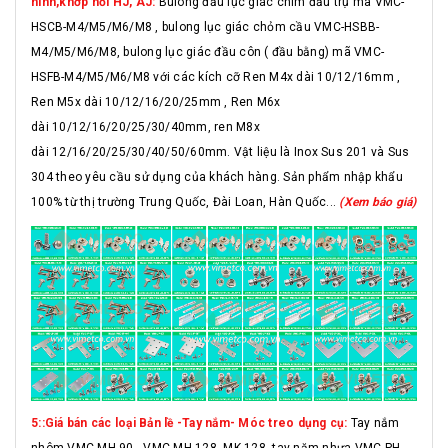
hình,khớp nối HJ, AJ:
Bulong đầu lục giác chìm đầu trụ mã VMC-
HSCB-M4/M5/M6/M8 , bulong lục giác chỏm cầu VMC-HSBB-
M4/M5/M6/M8, bulong lục giác đầu côn ( đầu bằng) mã VMC-
HSFB-M4/M5/M6/M8 với các kích cỡ Ren M4x dài 10/12/16mm ,
Ren M5x dài 10/12/16/20/25mm , Ren M6x
dài 10/12/16/20/25/30/40mm, ren M8x
dài 12/16/20/25/30/40/50/60mm. Vật liệu là Inox Sus 201 và Sus
304 theo yêu cầu sử dụng của khách hàng. Sản phẩm nhập khẩu
100% từ thị trường Trung Quốc, Đài Loan, Hàn Quốc...
(Xem báo giá)
5::Giá bán các loại Bản lề -Tay nắm- Móc treo dụng cụ:
Tay nắm