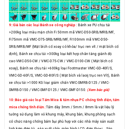
9::Giá bán các loại Bánh xe công nghiệp :
Bánh xe PU chịu tải
>200kg loại màu mận chín Fi 50mm mã VMC-D50-SRB/MRB/MF,
Fi75mm mã VMC-D75-SRB/MRB/MF, Fi100mm mã VMC-D50-
SRB/MRB/MF (Mặt bích cổ xoay có khóa/ trục ren vít / mặt bích cố
định), Bánh xe chịu tải >300kg loại kết hợp chân tăng giảnh độ
cao VMC-D50-CW / VMC-D75-CW / VMC-D100-CW ( Mặt bích cổ
xoay), Bánh xe chịu tải >600kg loại Footmaster VMC-GD-40F/S,
VMC-GD-60F/S, VMC-GD-80F/S ( Mặt bích và laoij trục ren Vít), Bánh
xe chịu tải >1000 KG loại giảm chấn VMC-SMRB-D125 / VMC-
SMRB-D150 / VMC-SMF-D125 / VMC-SMF-D150.
(Xem báo giá)
10::Báo giá các loại Tấm Mica & tấm nhựa PC chống tĩnh điện, tấm
mica chống tĩnh điện.:
Tấm dày 3mm / 5mm / 8mm là vật liệu lý
tưởng sử dụng làm vỏ khung máy, khung bàn, khung phòng sạch
có chức năng chống bám bụi phù hợp với các nhà máy sản xuất
linh kiện điện tử , sản xuất chíp, màn hình LCD, điện thoại....Sản