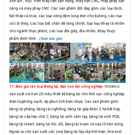
con lăn , trục trên máy tiện vận năng, máy tiện CNC, máy phay vạn
năng và máy phay CNC. Các sản phẩm đột dập gồm các loại bích,
bát thép và Inox, các loại vòng đệm long đen cho bulong, các loại
cốc bi thép, các loại bát chân đế tăng chỉnh, loại loại khay lá nhôm
cho ngành thực phẩm, các loại đĩa giấy, đĩa nhôm, khay thưjc
phẩm định hình...
(Xem báo giá)
17::Báo giá các loại Băng tải, dàn con lăn công nghiệp:
Vimetco
sản xuất với hơn 20 mẫu thiết kế băng tải cho lĩnh vực công nghiệp
điện tử,phòng sạch, ép phun linh kiện nhựa. Các sản phẩm gồm
băng tải phẳng, băng tải nghiêng, băng tải gấp khác 2 hệ kết hợp,
băng tải cấp liệu chữ Z, băng tải xích cắm tay, băng tải xích PCB,
băng tải Insert, băng tải hồi JIG, băng tải trước và sau lò hàn sóng.
Ngoài ra còn sản xuất các Line băng tải lắp ráp linh kiện, line test