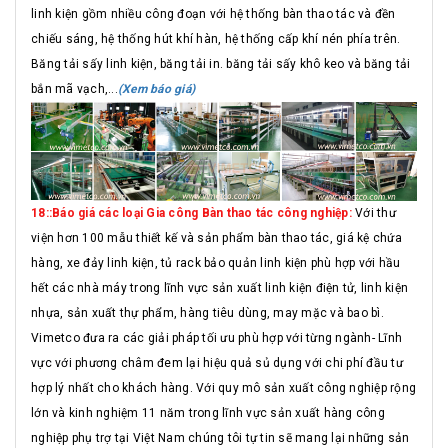
linh kiện gồm nhiều công đoạn với hệ thống bàn thao tác và đền
chiếu sáng, hệ thống hút khí hàn, hệ thống cấp khí nén phía trên.
Băng tải sấy linh kiện, băng tải in. băng tải sấy khô keo và băng tải
bắn mã vạch,...
(Xem báo giá)
18::Báo giá các loại Gia công Bàn thao tác công nghiệp:
Với thư
viện hơn 100 mẫu thiết kế và sản phẩm bàn thao tác, giá kệ chứa
hàng, xe đảy linh kiện, tủ rack bảo quản linh kiện phù hợp với hầu
hết các nhà máy trong lĩnh vực sản xuất linh kiện điện tử, linh kiện
nhựa, sản xuất thự phẩm, hàng tiêu dùng, may mặc và bao bì.
Vimetco đưa ra các giải pháp tối ưu phù hợp với từng ngành- Lĩnh
vực với phương châm đem lại hiệu quả sủ dụng với chi phí đầu tư
hợp lý nhất cho khách hàng. Với quy mô sản xuất công nghiệp rộng
lớn và kinh nghiệm 11 năm trong lĩnh vực sản xuất hàng công
nghiệp phụ trợ tại Việt Nam chúng tôi tự tin sẽ mang lại những sản