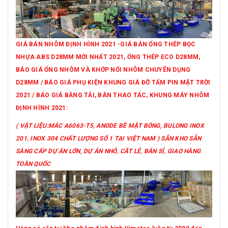
GIÁ BÁN NHÔM ĐỊNH HÌNH 2021 -GIÁ BÁN ỐNG THÉP BỌC
NHỰA ABS D28MM MỚI NHẤT 2021, ỐNG THÉP ECO D28MM,
BÁO GIÁ ỐNG NHÔM VÀ KHỚP NỐI NHÔM CHUYÊN DỤNG
D28MM / BÁO GIÁ PHỤ KIỆN KHUNG GIÁ ĐỠ TẤM PIN MẶT TRỜI
2021 / BÁO GIÁ BĂNG TẢI, BÀN THAO TÁC, KHUNG MÁY NHÔM
ĐỊNH HÌNH 2021:
( VẬT LIỆU:MÁC A6063-T5, ANODE BỀ MẶT BÓNG, BULONG INOX
201, INOX 304 CHẤT LƯỢNG SỐ 1 TẠI VIỆT NAM ) SẴN KHO SẴN
SÀNG CẤP DỰ ÁN LỚN, DỰ ÁN NHỎ, CẮT LẺ, BÁN SỈ, GIAO HÀNG
TOÀN QUỐC