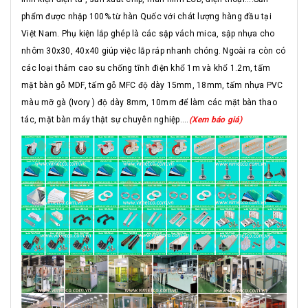
phẩm được nhập 100% từ hàn Quốc với chát lượng hàng đầu tại
Việt Nam. Phụ kiện lắp ghép là các sập vách mica, sập nhựa cho
nhôm 30x30, 40x40 giúp việc lắp ráp nhanh chóng. Ngoài ra còn có
các loại thảm cao su chống tĩnh điện khổ 1m và khổ 1.2m, tấm
mặt bàn gỗ MDF, tấm gỗ MFC độ dày 15mm, 18mm, tấm nhựa PVC
màu mỡ gà (Ivory ) độ dày 8mm, 10mm để làm các mặt bàn thao
tác, mặt bàn máy thật sự chuyên nghiệp....
(Xem báo giá)