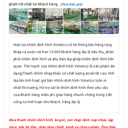
phẩm tốt nhất tới Khách hàng...
(Xem báo giá)
Hiện tại nhôm định hình Vimetco có hệ thống bán hàng rộng
khắp cả nước với hơn 10.000 khách hàng đại lý tiêu thụ, phân
phối nhôm định hình và phụ kiện lắp ghép nhôm định hình liên
quan. Thế mạnh của nhôm định hình Vimetco là sản phẩm đa
dạng;Thanh nhôm nhập khẩu có chất lượng anod rất cao, tính
lắp lẫn linh hoạt; giá bán nhôm định hình Vimetco luôn rẻ
nhất thị trường, Hỗ trợ cắt lẻ nhôm định hình theo yêu cầu
của khách hàng miễn phí; giao hàng nhanh chóng trong 24h;
công nợ linh hoạt cho khách, hàng đại lý.
Mua thanh nhôm định hình, ke góc, con chạy rãnh, nẹp nhựa, sập
mica, nắp bịt đàu, chân tăng chỉnh, bánh xe công nghiệp, Ống thép