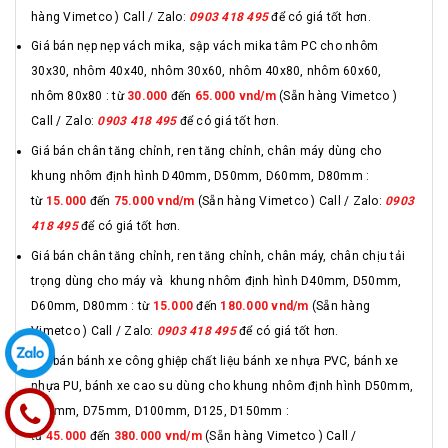
hàng Vimetco ) Call / Zalo:
0903 418 495
để có giá tốt hơn.
Giá bán nẹp nẹp vách mika, sập vách mika tâm PC cho nhôm
30x30, nhôm 40x40, nhôm 30x60, nhôm 40x80, nhôm 60x60,
nhôm 80x80 : từ
30.000
đến
65.000 vnd/m
(Sẵn hàng Vimetco )
Call / Zalo:
0903 418 495
để có giá tốt hơn.
Giá bán chân tăng chỉnh, ren tăng chỉnh, chân máy dùng cho
khung nhôm định hình D40mm, D50mm, D60mm, D80mm :
từ
15.000
đến
75.000 vnd/m
(Sẵn hàng Vimetco ) Call / Zalo:
0903
418 495
để có giá tốt hơn.
Giá bán chân tăng chỉnh, ren tăng chỉnh, chân máy, chân chịu tải
trọng dùng cho máy và khung nhôm định hình D40mm, D50mm,
D60mm, D80mm : từ
15.000
đến
180.000 vnd/m
(Sẵn hàng
Vimetco ) Call / Zalo:
0903 418 495
để có giá tốt hơn.
Giá bán bánh xe công ghiệp chất liệu bánh xe nhựa PVC, bánh xe
nhựa PU, bánh xe cao su dùng cho khung nhôm định hình D50mm,
D60mm, D75mm, D100mm, D125, D150mm :
từ
45.000
đến
380.000 vnd/m
(Sẵn hàng Vimetco ) Call /