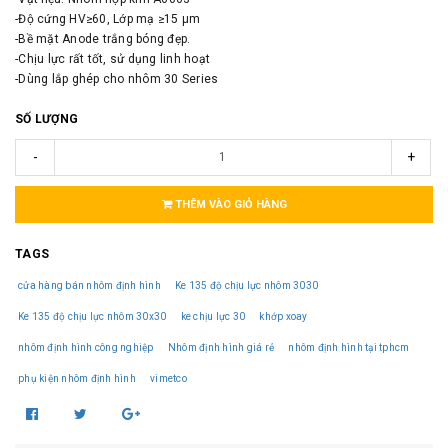
-Độ cứng HV≥60, Lớp mạ ≥15 μm
-Bề mặt Anode trắng bóng đẹp.
-Chịu lực rất tốt, sử dụng linh hoạt
-Dùng lắp ghép cho nhôm 30 Series
SỐ LƯỢNG
-
+
THÊM VÀO GIỎ HÀNG
TAGS
cửa hàng bán nhôm định hình
Ke 135 độ chịu lực nhôm 3030
Ke 135 độ chịu lực nhôm 30x30
ke chịu lực 30
khớp xoay
nhôm định hình công nghiệp
Nhôm định hình giá rẻ
nhôm định hình tại tphcm
phụ kiện nhôm định hình
vimetco