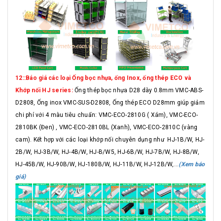
12::Báo giá các loại Ống bọc nhựa, ống Inox, ống thép ECO và
Khớp nối HJ series:
Ống thép bọc nhựa D28 dày 0.8mm VMC-ABS-
D2808, Ống inox VMC-SUS-D2808, Ống thép ECO D28mm giúp giảm
chi phí với 4 màu tiêu chuẩn: VMC-ECO-2810G ( Xám), VMC-ECO-
2810BK (Đen) , VMC-ECO-2810BL (Xanh), VMC-ECO-2810C (vàng
cam). Kết hợp với các loại khớp nối chuyên dụng như HJ-1B/W, HJ-
2B/W, HJ-3B/W, HJ-4B/W, HJ-B/W5, HJ-6B/W, HJ-7B/W, HJ-8B/W,
HJ-45B/W, HJ-90B/W, HJ-180B/W, HJ-11B/W, HJ-12B/W,...
(Xem báo
giá)