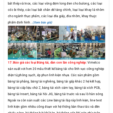
bát thép và Inox, các loại vòng đệm long đen cho bulong, các loại
cốc bi thép, các loại bát chân đế tăng chỉnh, loại loại khay lá nhôm
cho ngành thực phẩm, các loại đĩa giấy, đĩa nhôm, khay thưjc
phẩm định hình...
(Xem báo giá)
17::Báo giá các loại Băng tải, dàn con lăn công nghiệp:
Vimetco
sản xuất với hơn 20 mẫu thiết kế băng tải cho lĩnh vực công nghiệp
điện tử,phòng sạch, ép phun linh kiện nhựa. Các sản phẩm gồm
băng tải phẳng, băng tải nghiêng, băng tải gấp khác 2 hệ kết hợp,
băng tải cấp liệu chữ Z, băng tải xích cắm tay, băng tải xích PCB,
băng tải Insert, băng tải hồi JIG, băng tải trước và sau lò hàn sóng.
Ngoài ra còn sản xuất các Line băng tải lắp ráp linh kiện, line test
linh kiện gồm nhiều công đoạn với hệ thống bàn thao tác và đền
chiếu sáng, hệ thống hút khí hàn, hệ thống cấp khí nén phía trên.