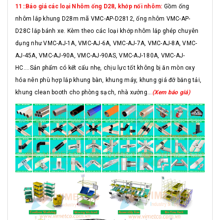
11::Báo giá các loại Nhôm ống D28, khớp nối nhôm:
Gồm ống
nhôm lắp khung D28m mã VMC-AP-D2812, ống nhôm VMC-AP-
D28C lắp bánh xe. Kèm theo các loại khớp nhôm lắp ghép chuyên
dụng như VMC-AJ-1A, VMC-AJ-6A, VMC-AJ-7A, VMC-AJ-8A, VMC-
AJ-45A, VMC-AJ-90A, VMC-AJ-90AS, VMC-AJ-180A, VMC-AJ-
HC....Sản phẩm có kết cấu nhẹ, chịu lực tốt không bị ăn mòn oxy
hóa nên phù hợp lắp khung bàn, khung máy, khung giá đỡ băng tải,
khung clean booth cho phòng sạch, nhà xưởng...
(Xem báo giá)