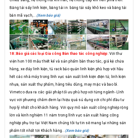
Băng tải sấy linh kiện, băng tải in. băng tải sấy khô keo và băng tải
bắn mã vạch,...
(Xem báo giá)
18::Báo giá các loại Gia công Bàn thao tác công nghiệp:
Với thư
viện hơn 100 mẫu thiết kế và sản phẩm bàn thao tác, giá kệ chứa
hàng, xe đảy linh kiện, tủ rack bảo quản linh kiện phù hợp với hầu
hết các nhà máy trong lĩnh vực sản xuất linh kiện điện tử, linh kiện
nhựa, sản xuất thự phẩm, hàng tiêu dùng, may mặc và bao bì.
Vimetco đưa ra các giải pháp tối ưu phù hợp với từng ngành- Lĩnh
vực với phương châm đem lại hiệu quả sủ dụng với chi phí đầu tư
hợp lý nhất cho khách hàng. Với quy mô sản xuất công nghiệp rộng
lớn và kinh nghiệm 11 năm trong lĩnh vực sản xuất hàng công
nghiệp phụ trợ tại Việt Nam chúng tôi tự tin sẽ mang lại những sản
phẩm tốt nhất tới Khách hàng...
(Xem báo giá)