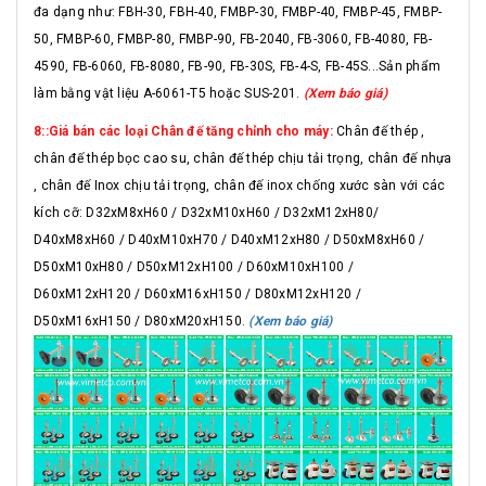
đa dạng như: FBH-30, FBH-40, FMBP-30, FMBP-40, FMBP-45, FMBP-
50, FMBP-60, FMBP-80, FMBP-90, FB-2040, FB-3060, FB-4080, FB-
4590, FB-6060, FB-8080, FB-90, FB-30S, FB-4-S, FB-45S...Sản phẩm
làm bằng vật liệu A-6061-T5 hoặc SUS-201.
(Xem báo giá)
8::Giá bán các loại Chân đế tăng chỉnh cho máy:
Chân đế thép ,
chân đế thép bọc cao su, chân đế thép chịu tải trọng, chân đế nhựa
, chân đế Inox chịu tải trọng, chân đế inox chống xước sàn với các
kích cỡ: D32xM8xH60 / D32xM10xH60 / D32xM12xH80/
D40xM8xH60 / D40xM10xH70 / D40xM12xH80 / D50xM8xH60 /
D50xM10xH80 / D50xM12xH100 / D60xM10xH100 /
D60xM12xH120 / D60xM16xH150 / D80xM12xH120 /
D50xM16xH150 / D80xM20xH150.
(Xem báo giá)