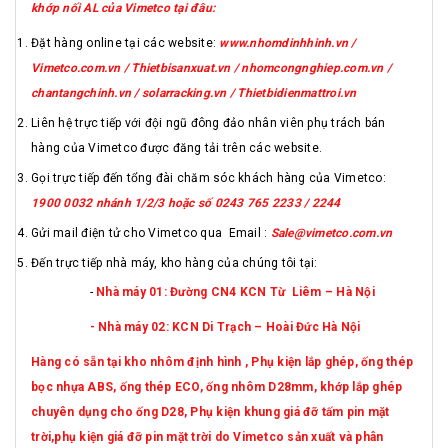
khớp nối AL của Vimetco tại đâu:
Đặt hàng online tại các website:
www.nhomdinhhinh.vn /
Vimetco.com.vn / Thietbisanxuat.vn / nhomcongnghiep.com.vn /
chantangchinh.vn / solarracking.vn / Thietbidienmattroi.vn
Liên hệ trực tiếp với đội ngũ đông đảo nhân viên phụ trách bán
hàng của Vimetco được đăng tải trên các website.
Gọi trực tiếp đến tổng đài chăm sóc khách hàng của Vimetco:
1900 0032 nhánh 1/2/3 hoặc số 0243 765 2233 / 2244
Gửi mail điện tử cho Vimetco qua Email :
Sale@vimetco.com.vn
Đến trực tiếp nhà máy, kho hàng của chúng tôi tại:
-
Nhà máy 01: Đường CN4 KCN Từ Liêm – Hà Nội
- Nhà máy 02: KCN Di Trạch – Hoài Đức Hà Nội
Hàng có sẵn tại kho nhôm định hình , Phụ kiện lắp ghép, ống thép
bọc nhựa ABS, ống thép ECO, ống nhôm D28mm, khớp lắp ghép
chuyên dụng cho ống D28, Phụ kiện khung giá đỡ tấm pin mặt
trời,phụ kiện giá đỡ pin mặt trời do Vimetco sản xuất và phân