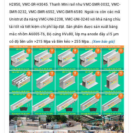
H2850, VMC-SR-H3045. Thanh MIni rail như VMC-SMR-3032, VMC-
SMR-3232, VMC-SMR-6552, VMC-SMR-6580. Ngoài ra còn các mã
Unistrut đa năng VMC-UNI-2238, VMC-UNI-3240 với khả năng chỉu
tải tốt và tiết kiệm chi phí lắp đặt. Sản phẩm được sản xuất bằng
mác nhôm A6005-T6, Độ cứng HV≥80, lớp mạ anode dày ≥15 μm
có độ bền uốn >215 Mpa và Bền kéo > 255 Mpa...
(Xem báo giá)