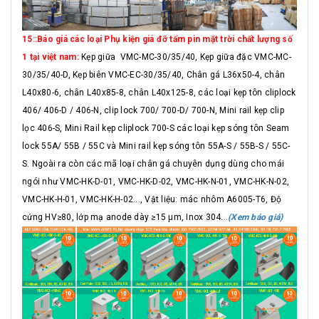
15::Báo giá các loại Phụ kiện giá đỡ tấm pin mặt trời chất lượng số
1 tại việt nam:
Kẹp giữa VMC-MC-30/35/40, Kẹp giữa đặc VMC-MC-
30/35/40-D, Kẹp biên VMC-EC-30/35/40, Chân gá L36x50-4, chân
L40x80-6, chân L40x85-8, chân L40x125-8, các loại kẹp tôn cliplock
406/ 406-D / 406-N, clip lock 700/ 700-D/ 700-N, Mini rail kẹp clip
lọc 406-S, Mini Rail kẹp cliplock 700-S các loại kẹp sóng tôn Seam
lock 55A/ 55B / 55C và Mini rail kẹp sóng tôn 55A-S / 55B-S / 55C-
S. Ngoài ra còn các mã loại chân gá chuyên dụng dùng cho mái
ngói như VMC-HK-D-01, VMC-HK-D-02, VMC-HK-N-01, VMC-HK-N-02,
VMC-HK-H-01, VMC-HK-H-02..., Vật liệu: mác nhôm A6005-T6, Độ
cứng HV≥80, lớp mạ anode dày ≥15 μm, Inox 304...
(Xem báo giá)