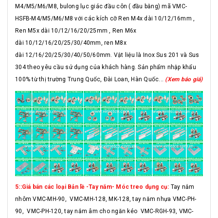
M4/M5/M6/M8, bulong lục giác đầu côn ( đầu bằng) mã VMC-
HSFB-M4/M5/M6/M8 với các kích cỡ Ren M4x dài 10/12/16mm ,
Ren M5x dài 10/12/16/20/25mm , Ren M6x
dài 10/12/16/20/25/30/40mm, ren M8x
dài 12/16/20/25/30/40/50/60mm. Vật liệu là Inox Sus 201 và Sus
304 theo yêu cầu sử dụng của khách hàng. Sản phẩm nhập khẩu
100% từ thị trường Trung Quốc, Đài Loan, Hàn Quốc...
(Xem báo giá)
5::Giá bán các loại Bản lề -Tay nắm- Móc treo dụng cụ:
Tay nắm
nhôm VMC-MH-90, VMC-MH-128, MK-128, tay năm nhựa VMC-PH-
90, VMC-PH-120, tay nắm âm cho ngăn kéo VMC-RGH-93, VMC-