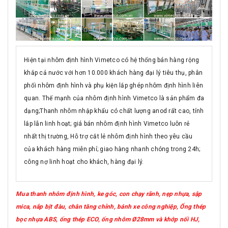
Hiện tại nhôm định hình Vimetco có hệ thống bán hàng rộng
khắp cả nước với hơn 10.000 khách hàng đại lý tiêu thụ, phân
phối nhôm định hình và phụ kiện lắp ghép nhôm định hình liên
quan. Thế mạnh của nhôm định hình Vimetco là sản phẩm đa
dạng;Thanh nhôm nhập khẩu có chất lượng anod rất cao, tính
lắp lẫn linh hoạt; giá bán nhôm định hình Vimetco luôn rẻ
nhất thị trường, Hỗ trợ cắt lẻ nhôm định hình theo yêu cầu
của khách hàng miễn phí; giao hàng nhanh chóng trong 24h;
công nợ linh hoạt cho khách, hàng đại lý.
Mua thanh nhôm định hình, ke góc, con chạy rãnh, nẹp nhựa, sập
mica, nắp bịt đàu, chân tăng chỉnh, bánh xe công nghiệp, Ống thép
bọc nhựa ABS, ống thép ECO, ống nhôm Ø28mm và khớp nối HJ,