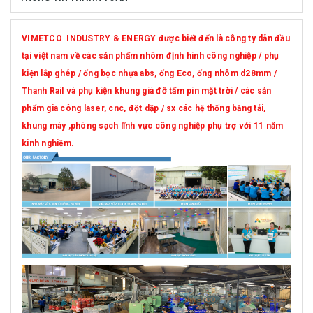
VIMETCO INDUSTRY & ENERGY được biết đến là công ty dẫn đầu
tại việt nam về các sản phẩm nhôm định hình công nghiệp / phụ
kiện lắp ghép / ống bọc nhựa abs, ống Eco, ống nhôm d28mm /
Thanh Rail và phụ kiện khung giá đỡ tấm pin mặt trời / các sản
phẩm gia công laser, cnc, đột dập / sx các hệ thống băng tải,
khung máy ,phòng sạch lĩnh vực công nghiệp phụ trợ với 11 năm
kinh nghiệm.