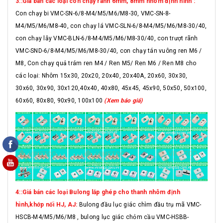
3::Giá bán các loại con chạy rãnh 6mm, 8mm nhôm định hình :
Con chạy bi VMC-SN-6/8-M4/M5/M6/M8-30, VMC-SN-8-
M4/M5/M6/M8-40, con chạy lá VMC-SLN-6/8-M4/M5/M6/M8-30/40,
con chạy lẫy VMC-BLN-6/8-M4/M5/M6/M8-30/40, con trượt rãnh
VMC-SND-6/8-M4/M5/M6/M8-30/40, con chạy tán vuông ren M6 /
M8, Con chạy quả trám ren M4 / Ren M5/ Ren M6 / Ren M8 cho
các loại: Nhôm 15x30, 20x20, 20x40, 20x40A, 20x60, 30x30,
30x60, 30x90, 30x120,40x40, 40x80, 45x45, 45x90, 50x50, 50x100,
60x60, 80x80, 90x90, 100x100
(Xem báo giá)
4::Giá bán các loại Bulong lắp ghép cho thanh nhôm định
hình,khớp nối HJ, AJ:
Bulong đầu lục giác chìm đầu trụ mã VMC-
HSCB-M4/M5/M6/M8 , bulong lục giác chỏm cầu VMC-HSBB-