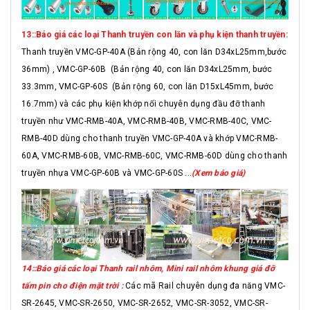
13::Báo giá các loại Thanh truyền con lăn và phụ kiện thanh truyền:
Thanh truyền VMC-GP-40A (Bản rộng 40, con lăn D34xL25mm,bước
36mm) , VMC-GP-60B (Bản rộng 40, con lăn D34xL25mm, bước
33.3mm, VMC-GP-60S (Bản rộng 60, con lăn D15xL45mm, bước
16.7mm) và các phụ kiện khớp nối chuyên dụng đầu đỡ thanh
truyền như VMC-RMB-40A, VMC-RMB-40B, VMC-RMB-40C, VMC-
RMB-40D dùng cho thanh truyền VMC-GP-40A và khớp VMC-RMB-
60A, VMC-RMB-60B, VMC-RMB-60C, VMC-RMB-60D dùng cho thanh
truyền nhựa VMC-GP-60B và VMC-GP-60S ...
(Xem báo giá)
14::Báo giá các loại Thanh rail nhôm, Mini rail nhôm khung giá đỡ
tấm pin cho điện mặt trời :
Các mã Rail chuyên dụng đa năng VMC-
SR-2645, VMC-SR-2650, VMC-SR-2652, VMC-SR-3052, VMC-SR-