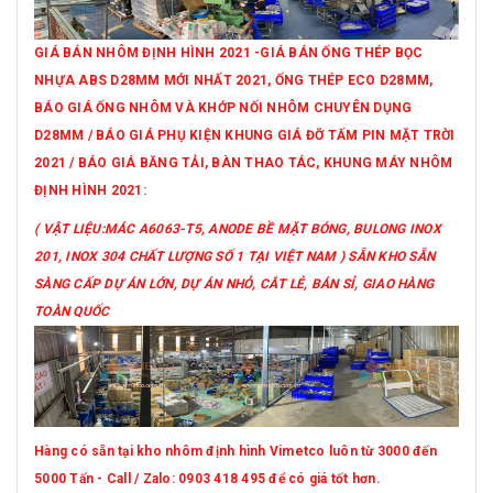
GIÁ BÁN NHÔM ĐỊNH HÌNH 2021 -GIÁ BÁN ỐNG THÉP BỌC
NHỰA ABS D28MM MỚI NHẤT 2021, ỐNG THÉP ECO D28MM,
BÁO GIÁ ỐNG NHÔM VÀ KHỚP NỐI NHÔM CHUYÊN DỤNG
D28MM / BÁO GIÁ PHỤ KIỆN KHUNG GIÁ ĐỠ TẤM PIN MẶT TRỜI
2021 / BÁO GIÁ BĂNG TẢI, BÀN THAO TÁC, KHUNG MÁY NHÔM
ĐỊNH HÌNH 2021:
( VẬT LIỆU:MÁC A6063-T5, ANODE BỀ MẶT BÓNG, BULONG INOX
201, INOX 304 CHẤT LƯỢNG SỐ 1 TẠI VIỆT NAM ) SẴN KHO SẴN
SÀNG CẤP DỰ ÁN LỚN, DỰ ÁN NHỎ, CẮT LẺ, BÁN SỈ, GIAO HÀNG
TOÀN QUỐC
Hàng có sẵn tại kho nhôm định hình Vimetco luôn từ 3000 đến
5000 Tấn - Call / Zalo: 0903 418 495 để có giá tốt hơn.