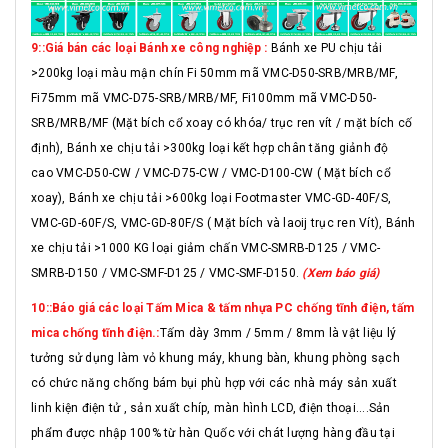
9::Giá bán các loại Bánh xe công nghiệp :
Bánh xe PU chịu tải
>200kg loại màu mận chín Fi 50mm mã VMC-D50-SRB/MRB/MF,
Fi75mm mã VMC-D75-SRB/MRB/MF, Fi100mm mã VMC-D50-
SRB/MRB/MF (Mặt bích cổ xoay có khóa/ trục ren vít / mặt bích cố
định), Bánh xe chịu tải >300kg loại kết hợp chân tăng giảnh độ
cao VMC-D50-CW / VMC-D75-CW / VMC-D100-CW ( Mặt bích cổ
xoay), Bánh xe chịu tải >600kg loại Footmaster VMC-GD-40F/S,
VMC-GD-60F/S, VMC-GD-80F/S ( Mặt bích và laoij trục ren Vít), Bánh
xe chịu tải >1000 KG loại giảm chấn VMC-SMRB-D125 / VMC-
SMRB-D150 / VMC-SMF-D125 / VMC-SMF-D150.
(Xem báo giá)
10::Báo giá các loại Tấm Mica & tấm nhựa PC chống tĩnh điện, tấm
mica chống tĩnh điện.:
Tấm dày 3mm / 5mm / 8mm là vật liệu lý
tưởng sử dụng làm vỏ khung máy, khung bàn, khung phòng sạch
có chức năng chống bám bụi phù hợp với các nhà máy sản xuất
linh kiện điện tử , sản xuất chíp, màn hình LCD, điện thoại....Sản
phẩm được nhập 100% từ hàn Quốc với chát lượng hàng đầu tại