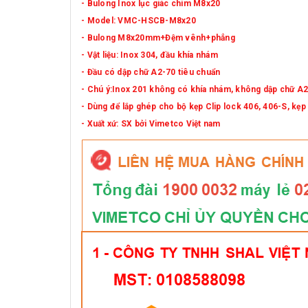
- Bulong Inox lục giác chìm M8x20
- Model: VMC-HSCB-M8x20
- Bulong M8x20mm+Đệm vênh+phẳng
- Vật liệu: Inox 304, đầu khía nhám
- Đầu có dập chữ A2-70 tiêu chuẩn
- Chú ý:Inox 201 không có khía nhám, không dập chữ A
- Dùng để lắp ghép cho bộ kẹp Clip lock 406, 406-S, kẹp
- Xuất xứ: SX bởi Vimetco Việt nam