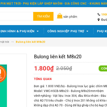
 PIN MẶT TRỜI- PHỤ KIỆN LÁP GHÉP NHÔM- GIA CÔNG CNC - KHUNG M
190
TÌM KIẾM
sản phẩm
Đườ
ỊNH HÌNH & PHỤ KIỆN
CÔNG NGHIỆP PHỤ TRỢ
PHỤ K
ặt trời
Bulong liên kết M8x20
Bulong liên kết M8x20
1.800₫
2.050₫
CÒ
TỔNG QUAN
Đơn giá: 1.800 VND/bộ - Bulong Inox lục giác chìm M
Model: VMC-HSCB-M8x20 - Bulong M8x20mm+Đệm
vênh+phẳng - Vật liệu: Inox 304, đầu khía nhám - Đầu
chữ A2-70 tiêu chuẩn - Chú ý:Inox 201 không có khía
không dập chữ A2-70 - Dùng để lắp ghép cho bộ kẹp Cl