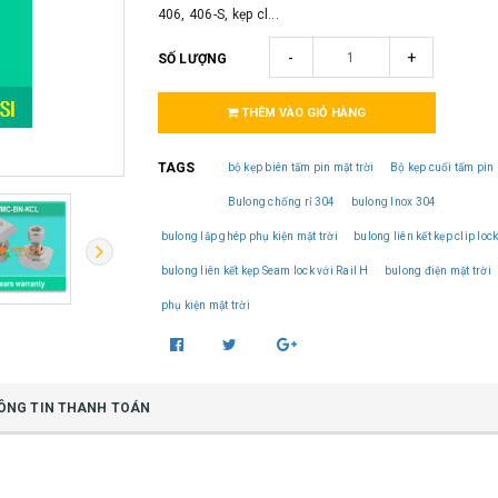
406, 406-S, kẹp cl...
-
+
SỐ LƯỢNG
THÊM VÀO GIỎ HÀNG
TAGS
bộ kẹp biên tấm pin mặt trời
Bộ kẹp cuối tấm pin
Bulong chống rỉ 304
bulong Inox 304
bulong lắp ghép phụ kiện mặt trời
bulong liên kết kẹp clip lock
bulong liên kết kẹp Seam lock với Rail H
bulong điện mặt trời
phụ kiện mặt trời
ÔNG TIN THANH TOÁN