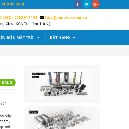
ÁY PHÒNG SẠCH
0 0032 - 0962 917 188
Sale@vimetco.com.vn
ng CN4 - KCN Từ Liêm- Hà Nội
IỆN ĐIỆN MẶT TRỜI
ĐẶT HÀNG
N HÀNG
8x20 -
 có dập
 nhám,
ip lock