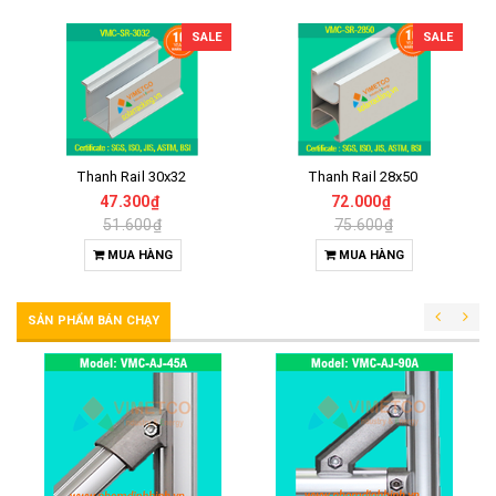
SALE
SALE
Thanh Rail 30x32
Thanh Rail 28x50
47.300₫
72.000₫
51.600₫
75.600₫
MUA HÀNG
MUA HÀNG
SẢN PHẨM BÁN CHẠY