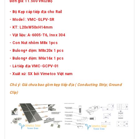
Đơn giá: 11.500 VND/Bộ
- Bộ Kẹp cáp tiếp địa cho Rail
- Model : VMC-GLPV-SR
- KT: L20xW50xH14mm
- Vật liệu: A-6005-T6, Inox 304
- Con Nut nhôm M8x 1pcs
- Bulong+ đệm: M8x20x 1 pcs
- Bulong+ đệm: M6x16x 1 pcs
- Lá tiếp địa VMC-GCPV-01
- Xuất xứ: SX bởi Vimetco Việt nam
Chú ý: Giá chưa bao gồm kẹp tiếp địa ( Conducting Strip; Ground
Clip)