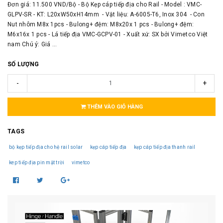
Đơn giá: 11.500 VND/Bộ - Bộ Kẹp cáp tiếp địa cho Rail - Model : VMC-
GLPV-SR - KT: L20xW50xH14mm - Vật liệu: A-6005-T6, Inox 304 - Con
Nut nhôm M8x 1pcs - Bulong+ đệm: M8x20x 1 pcs - Bulong+ đệm:
M6x16x 1 pcs - Lá tiếp địa VMC-GCPV-01 - Xuất xứ: SX bởi Vimetco Việt
nam Chú ý: Giá ...
SỐ LƯỢNG
-
+
THÊM VÀO GIỎ HÀNG
TAGS
bộ kẹp tiếp địa cho hệ rail solar
kẹp cáp tiếp địa
kẹp cáp tiếp địa thanh rail
kep tiếp địa pin mặt trời
vimetco