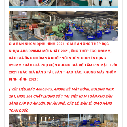
GIÁ BÁN NHÔM ĐỊNH HÌNH 2021 -GIÁ BÁN ỐNG THÉP BỌC
NHỰA ABS D28MM MỚI NHẤT 2021, ỐNG THÉP ECO D28MM,
BÁO GIÁ ỐNG NHÔM VÀ KHỚP NỐI NHÔM CHUYÊN DỤNG
D28MM / BÁO GIÁ PHỤ KIỆN KHUNG GIÁ ĐỠ TẤM PIN MẶT TRỜI
2021 / BÁO GIÁ BĂNG TẢI, BÀN THAO TÁC, KHUNG MÁY NHÔM
ĐỊNH HÌNH 2021:
( VẬT LIỆU:MÁC A6063-T5, ANODE BỀ MẶT BÓNG, BULONG INOX
201, INOX 304 CHẤT LƯỢNG SỐ 1 TẠI VIỆT NAM ) SẴN KHO SẴN
SÀNG CẤP DỰ ÁN LỚN, DỰ ÁN NHỎ, CẮT LẺ, BÁN SỈ, GIAO HÀNG
TOÀN QUỐC