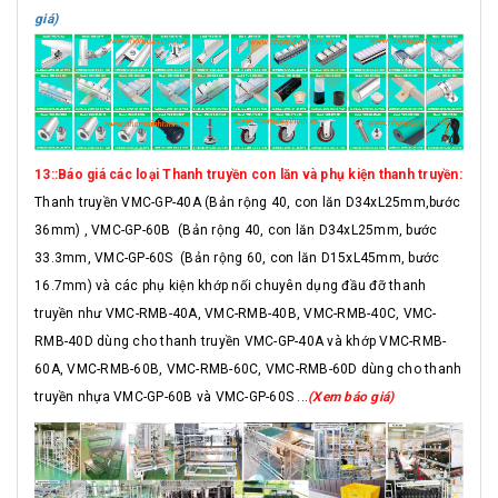
giá)
13::Báo giá các loại Thanh truyền con lăn và phụ kiện thanh truyền:
Thanh truyền VMC-GP-40A (Bản rộng 40, con lăn D34xL25mm,bước
36mm) , VMC-GP-60B (Bản rộng 40, con lăn D34xL25mm, bước
33.3mm, VMC-GP-60S (Bản rộng 60, con lăn D15xL45mm, bước
16.7mm) và các phụ kiện khớp nối chuyên dụng đầu đỡ thanh
truyền như VMC-RMB-40A, VMC-RMB-40B, VMC-RMB-40C, VMC-
RMB-40D dùng cho thanh truyền VMC-GP-40A và khớp VMC-RMB-
60A, VMC-RMB-60B, VMC-RMB-60C, VMC-RMB-60D dùng cho thanh
truyền nhựa VMC-GP-60B và VMC-GP-60S ...
(Xem báo giá)