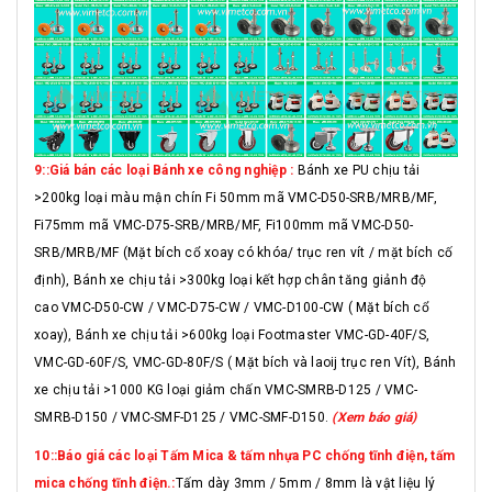
9::Giá bán các loại Bánh xe công nghiệp :
Bánh xe PU chịu tải
>200kg loại màu mận chín Fi 50mm mã VMC-D50-SRB/MRB/MF,
Fi75mm mã VMC-D75-SRB/MRB/MF, Fi100mm mã VMC-D50-
SRB/MRB/MF (Mặt bích cổ xoay có khóa/ trục ren vít / mặt bích cố
định), Bánh xe chịu tải >300kg loại kết hợp chân tăng giảnh độ
cao VMC-D50-CW / VMC-D75-CW / VMC-D100-CW ( Mặt bích cổ
xoay), Bánh xe chịu tải >600kg loại Footmaster VMC-GD-40F/S,
VMC-GD-60F/S, VMC-GD-80F/S ( Mặt bích và laoij trục ren Vít), Bánh
xe chịu tải >1000 KG loại giảm chấn VMC-SMRB-D125 / VMC-
SMRB-D150 / VMC-SMF-D125 / VMC-SMF-D150.
(Xem báo giá)
10::Báo giá các loại Tấm Mica & tấm nhựa PC chống tĩnh điện, tấm
mica chống tĩnh điện.:
Tấm dày 3mm / 5mm / 8mm là vật liệu lý