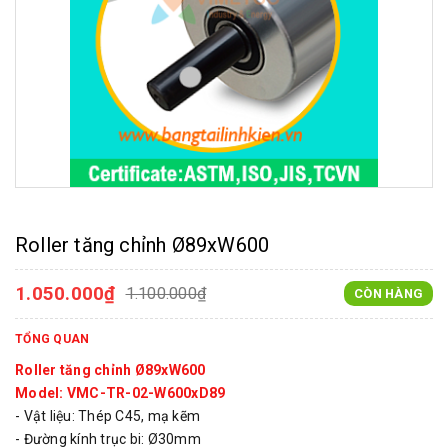
Roller tăng chỉnh Ø89xW600
1.050.000₫
1.100.000₫
CÒN HÀNG
TỔNG QUAN
Roller tăng chỉnh Ø89xW600
Model: VMC-TR-02-W600xD89
- Vật liệu: Thép C45, mạ kẽm
- Đường kính trục bi: Ø30mm