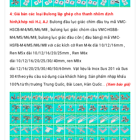
4::Giá bán các loại Bulong lắp ghép cho thanh nhôm định
hình,khớp nối HJ, AJ:
Bulong đầu lục giác chìm đầu trụ mã VMC-
HSCB-M4/M5/M6/M8 , bulong lục giác chỏm cầu VMC-HSBB-
M4/M5/M6/M8, bulong lục giác đầu côn ( đầu bằng) mã VMC-
HSFB-M4/M5/M6/M8 với các kích cỡ Ren M4x dài 10/12/16mm ,
Ren M5x dài 10/12/16/20/25mm , Ren M6x
dài 10/12/16/20/25/30/40mm, ren M8x
dài 12/16/20/25/30/40/50/60mm. Vật liệu là Inox Sus 201 và Sus
304 theo yêu cầu sử dụng của khách hàng. Sản phẩm nhập khẩu
100% từ thị trường Trung Quốc, Đài Loan, Hàn Quốc...
(Xem báo giá)