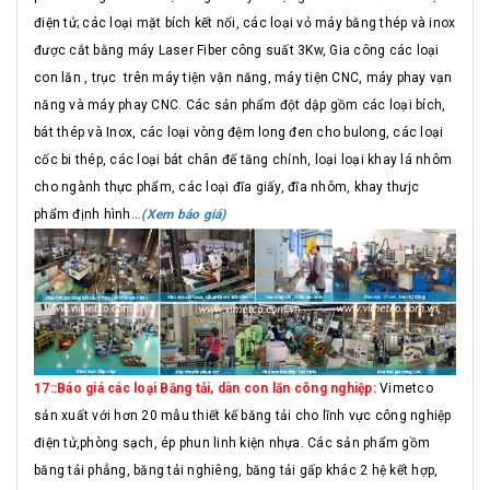
điện tử; các loại mặt bích kết nối, các loại vỏ máy bằng thép và inox
được cắt bằng máy Laser Fiber công suất 3Kw, Gia công các loại
con lăn , trục trên máy tiện vận năng, máy tiện CNC, máy phay vạn
năng và máy phay CNC. Các sản phẩm đột dập gồm các loại bích,
bát thép và Inox, các loại vòng đệm long đen cho bulong, các loại
cốc bi thép, các loại bát chân đế tăng chỉnh, loại loại khay lá nhôm
cho ngành thực phẩm, các loại đĩa giấy, đĩa nhôm, khay thưjc
phẩm định hình...
(Xem báo giá)
17::Báo giá các loại Băng tải, dàn con lăn công nghiệp:
Vimetco
sản xuất với hơn 20 mẫu thiết kế băng tải cho lĩnh vực công nghiệp
điện tử,phòng sạch, ép phun linh kiện nhựa. Các sản phẩm gồm
băng tải phẳng, băng tải nghiêng, băng tải gấp khác 2 hệ kết hợp,