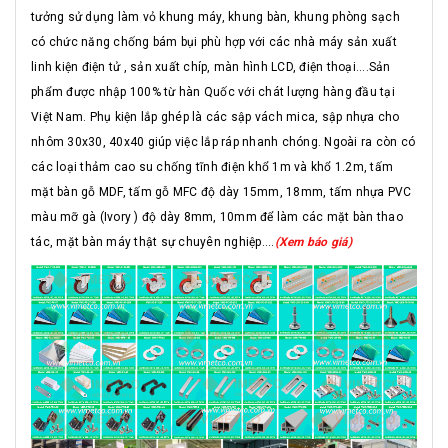
tưởng sử dụng làm vỏ khung máy, khung bàn, khung phòng sạch
có chức năng chống bám bụi phù hợp với các nhà máy sản xuất
linh kiện điện tử , sản xuất chíp, màn hình LCD, điện thoại....Sản
phẩm được nhập 100% từ hàn Quốc với chát lượng hàng đầu tại
Việt Nam. Phụ kiện lắp ghép là các sập vách mica, sập nhựa cho
nhôm 30x30, 40x40 giúp việc lắp ráp nhanh chóng. Ngoài ra còn có
các loại thảm cao su chống tĩnh điện khổ 1m và khổ 1.2m, tấm
mặt bàn gỗ MDF, tấm gỗ MFC độ dày 15mm, 18mm, tấm nhựa PVC
màu mỡ gà (Ivory ) độ dày 8mm, 10mm để làm các mặt bàn thao
tác, mặt bàn máy thật sự chuyên nghiệp....
(Xem báo giá)