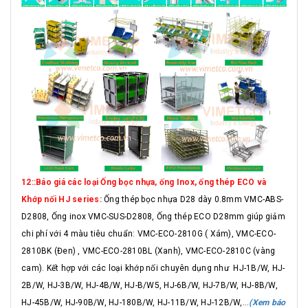
12::Báo giá các loại Ống bọc nhựa, ống Inox, ống thép ECO và
Khớp nối HJ series:
Ống thép bọc nhựa D28 dày 0.8mm VMC-ABS-
D2808, Ống inox VMC-SUS-D2808, Ống thép ECO D28mm giúp giảm
chi phí với 4 màu tiêu chuẩn: VMC-ECO-2810G ( Xám), VMC-ECO-
2810BK (Đen) , VMC-ECO-2810BL (Xanh), VMC-ECO-2810C (vàng
cam). Kết hợp với các loại khớp nối chuyên dụng như HJ-1B/W, HJ-
2B/W, HJ-3B/W, HJ-4B/W, HJ-B/W5, HJ-6B/W, HJ-7B/W, HJ-8B/W,
HJ-45B/W, HJ-90B/W, HJ-180B/W, HJ-11B/W, HJ-12B/W,...
(Xem báo