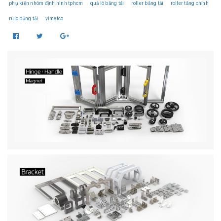
phụ kiện nhôm định hình tphcm
quả lô băng tải
roller băng tải
roller tăng chỉnh
rulo băng tải
vimetco