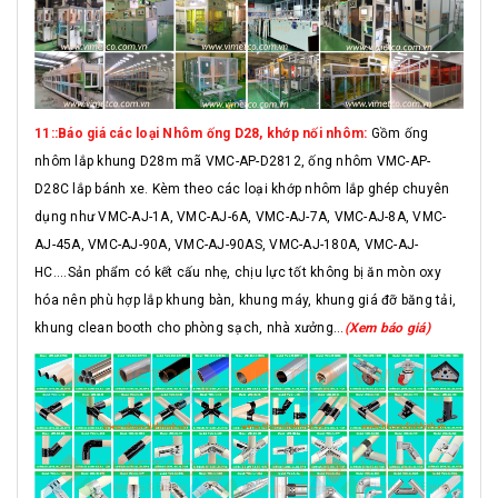
11::Báo giá các loại Nhôm ống D28, khớp nối nhôm:
Gồm ống
nhôm lắp khung D28m mã VMC-AP-D2812, ống nhôm VMC-AP-
D28C lắp bánh xe. Kèm theo các loại khớp nhôm lắp ghép chuyên
dụng như VMC-AJ-1A, VMC-AJ-6A, VMC-AJ-7A, VMC-AJ-8A, VMC-
AJ-45A, VMC-AJ-90A, VMC-AJ-90AS, VMC-AJ-180A, VMC-AJ-
HC....Sản phẩm có kết cấu nhẹ, chịu lực tốt không bị ăn mòn oxy
hóa nên phù hợp lắp khung bàn, khung máy, khung giá đỡ băng tải,
khung clean booth cho phòng sạch, nhà xưởng...
(Xem báo giá)