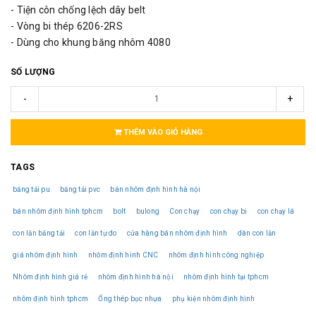
- Tiện côn chống lệch dây belt
- Vòng bi thép 6206-2RS
- Dùng cho khung băng nhôm 4080
SỐ LƯỢNG
-
+
THÊM VÀO GIỎ HÀNG
TAGS
băng tải pu
băng tải pvc
bán nhôm định hình hà nội
bán nhôm định hình tphcm
bolt
bulong
Con chạy
con chạy bi
con chạy lá
con lăn băng tải
con lăn tự do
cửa hàng bán nhôm định hình
dàn con lăn
giá nhôm định hình
nhôm định hình CNC
nhôm định hình công nghiệp
Nhôm định hình giá rẻ
nhôm định hình hà nội
nhôm định hình tại tphcm
nhôm định hình tphcm
Ống thép bọc nhựa
phụ kiện nhôm định hình