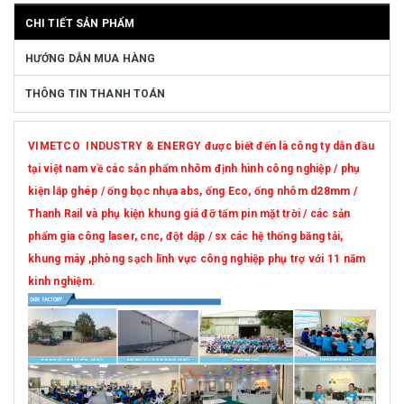
CHI TIẾT SẢN PHẨM
HƯỚNG DẪN MUA HÀNG
THÔNG TIN THANH TOÁN
VIMETCO INDUSTRY & ENERGY được biết đến là công ty dẫn đầu
tại việt nam về các sản phẩm nhôm định hình công nghiệp / phụ
kiện lắp ghép / ống bọc nhựa abs, ống Eco, ống nhôm d28mm /
Thanh Rail và phụ kiện khung giá đỡ tấm pin mặt trời / các sản
phẩm gia công laser, cnc, đột dập / sx các hệ thống băng tải,
khung máy ,phòng sạch lĩnh vực công nghiệp phụ trợ với 11 năm
kinh nghiệm.