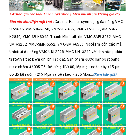
14::Báo giá các loại Thanh rail nhôm, Mini rail nhôm khung giá đỡ
tấm pin cho điện mặt trời :
Các mã Rail chuyên dụng đa năng VMC-
SR-2645, VMC-SR-2650, VMC-SR-2652, VMC-SR-3052, VMC-SR-
H2850, VMC-SR-H3045. Thanh MIni rail như VMC-SMR-3032, VMC-
SMR-3232, VMC-SMR-6552, VMC-SMR-6580. Ngoài ra còn các mã
Unistrut đa năng VMC-UNI-2238, VMC-UNI-3240 với khả năng chỉu
tải tốt và tiết kiệm chi phí lắp đặt. Sản phẩm được sản xuất bằng
mác nhôm A6005-T6, Độ cứng HV≥80, lớp mạ anode dày ≥15 μm
có độ bền uốn >215 Mpa và Bền kéo > 255 Mpa...
(Xem báo giá)