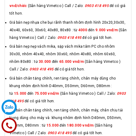
vnd/chiếc
(Sẵn hàng Vimetco ) Call / Zalo:
0903 418 495
để có giá
tốt hơn.
Giá bán nẹp nhựa che bụi rãnh thanh nhôm định hình 20x20,30x30,
40x40, 60x60, 30x60, 40x80, 80x80 : từ
4000
đến
9.000 vnd/m
(Sẵn
hàng Vimetco ) Call / Zalo:
0903 418 495
để có giá tốt hơn.
Giá bán nẹp nẹp vách mika, sập vách mika tâm PC cho nhôm
30x30, nhôm 40x40, nhôm 30x60, nhôm 40x80, nhôm 60x60,
nhôm 80x80 : từ
30.000
đến
65.000 vnd/m
(Sẵn hàng Vimetco )
Call / Zalo:
0903 418 495
để có giá tốt hơn.
Giá bán chân tăng chỉnh, ren tăng chỉnh, chân máy dùng cho
khung nhôm định hình D40mm, D50mm, D60mm, D80mm :
từ
15.000
đến
75.000 vnd/m
(Sẵn hàng Vimetco ) Call / Zalo:
0903
418 495
để có giá tốt hơn.
Giá bán chân tăng chỉnh, ren tăng chỉnh, chân máy, chân chịu tải
trọng dùng cho máy và khung nhôm định hình D40mm, D50mm,
D60mm, D80mm : từ
15.000
đến
180.000 vnd/m
(Sẵn hàng
Vimetco ) Call / Zalo:
0903 418 495
để có giá tốt hơn.