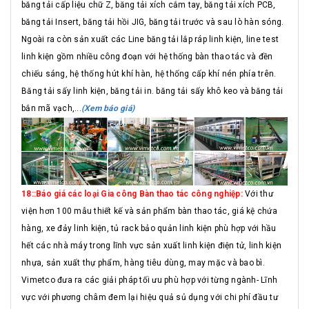
băng tải cấp liệu chữ Z, băng tải xích cắm tay, băng tải xích PCB,
băng tải Insert, băng tải hồi JIG, băng tải trước và sau lò hàn sóng.
Ngoài ra còn sản xuất các Line băng tải lắp ráp linh kiện, line test
linh kiện gồm nhiều công đoạn với hệ thống bàn thao tác và đền
chiếu sáng, hệ thống hút khí hàn, hệ thống cấp khí nén phía trên.
Băng tải sấy linh kiện, băng tải in. băng tải sấy khô keo và băng tải
bắn mã vạch,...
(Xem báo giá)
18::Báo giá các loại Gia công Bàn thao tác công nghiệp:
Với thư
viện hơn 100 mẫu thiết kế và sản phẩm bàn thao tác, giá kệ chứa
hàng, xe đảy linh kiện, tủ rack bảo quản linh kiện phù hợp với hầu
hết các nhà máy trong lĩnh vực sản xuất linh kiện điện tử, linh kiện
nhựa, sản xuất thự phẩm, hàng tiêu dùng, may mặc và bao bì.
Vimetco đưa ra các giải pháp tối ưu phù hợp với từng ngành- Lĩnh
vực với phương châm đem lại hiệu quả sủ dụng với chi phí đầu tư