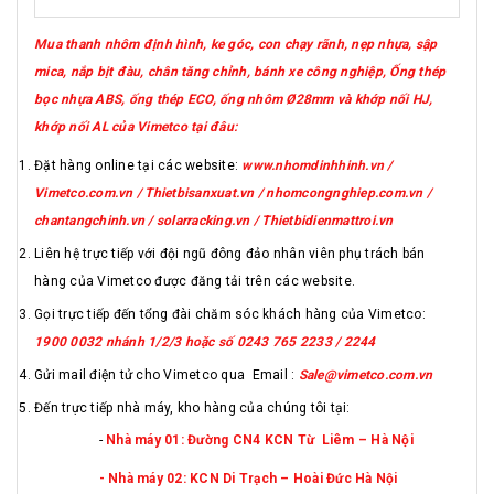
Mua thanh nhôm định hình, ke góc, con chạy rãnh, nẹp nhựa, sập
mica, nắp bịt đàu, chân tăng chỉnh, bánh xe công nghiệp, Ống thép
bọc nhựa ABS, ống thép ECO, ống nhôm Ø28mm và khớp nối HJ,
khớp nối AL của Vimetco tại đâu:
Đặt hàng online tại các website:
www.nhomdinhhinh.vn /
Vimetco.com.vn / Thietbisanxuat.vn / nhomcongnghiep.com.vn /
chantangchinh.vn / solarracking.vn / Thietbidienmattroi.vn
Liên hệ trực tiếp với đội ngũ đông đảo nhân viên phụ trách bán
hàng của Vimetco được đăng tải trên các website.
Gọi trực tiếp đến tổng đài chăm sóc khách hàng của Vimetco:
1900 0032 nhánh 1/2/3 hoặc số 0243 765 2233 / 2244
Gửi mail điện tử cho Vimetco qua Email :
Sale@vimetco.com.vn
Đến trực tiếp nhà máy, kho hàng của chúng tôi tại:
-
Nhà máy 01: Đường CN4 KCN Từ Liêm – Hà Nội
- Nhà máy 02: KCN Di Trạch – Hoài Đức Hà Nội