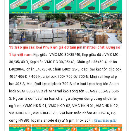
15::Báo giá các loại Phụ kiện giá đỡ tấm pin mặt trời chất lượng số
1 tại việt nam:
Kẹp giữa VMC-MC-30/35/40, Kẹp giữa đặc VMC-MC-
30/35/40-D, Kẹp biên VMC-EC-30/35/40, Chân gá L36x50-4, chân
L40x80-6, chân L40x85-8, chân L40x125-8, các loại kẹp tôn cliplock
406/ 406-D / 406-N, clip lock 700/ 700-D/ 700-N, Mini rail kẹp clip
lọc 406-S, Mini Rail kẹp cliplock 700-S các loại kẹp sóng tôn Seam
lock 55A/ 55B / 55C và Mini rail kẹp sóng tôn 55A-S / 55B-S / 55C-
S. Ngoài ra còn các mã loại chân gá chuyên dụng dùng cho mái
ngói như VMC-HK-D-01, VMC-HK-D-02, VMC-HK-N-01, VMC-HK-N-02,
VMC-HK-H-01, VMC-HK-H-02..., Vật liệu: mác nhôm A6005-T6, Độ
cứng HV≥80, lớp mạ anode dày ≥15 μm, Inox 304...
(Xem báo giá)