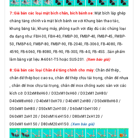
7::Giá bán các loại mặt bích chân, bích bánh xe:
Mặt bích lắp ghép
chăng tăng chỉnh và mặt bích bánh xe với Khung bàn thao tác,
khung băng tải, khung máy, phòng sạch với đày đủ các chủng loại
đa dạng như: FBH-30, FBH-40, FMBP-30, FMBP-40, FMBP-45, FMBP-
50, FMBP-60, FMBP-80, FMBP-90, FB-2040, FB-3060, FB-4080, FB-
4590, FB-6060, FB-8080, FB-90, FB-30S, FB-4-S, FB-45S...Sản phẩm
làm bằng vật liệu A-6061-T5 hoặc SUS-201.
(Xem báo giá)
8::Giá bán các loại Chân đế tăng chỉnh cho máy:
Chân đế thép ,
chân đế thép bọc cao su, chân đế thép chịu tải trọng, chân đế nhựa
, chân đế Inox chịu tải trọng, chân đế inox chống xước sàn với các
kích cỡ: D32xM8xH60 / D32xM10xH60 / D32xM12xH80/
D40xM8xH60 / D40xM10xH70 / D40xM12xH80 / D50xM8xH60 /
D50xM10xH80 / D50xM12xH100 / D60xM10xH100 /
D60xM12xH120 / D60xM16xH150 / D80xM12xH120 /
D50xM16xH150 / D80xM20xH150.
(Xem báo giá)