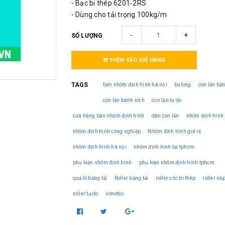
- Bạc bi thép 6201-2RS
- Dùng cho tải trọng 100kg/m
-
+
SỐ LƯỢNG
THÊM VÀO GIỎ HÀNG
TAGS
bán nhôm định hình hà nội
bulong
con lăn băn
con lăn bánh xích
con lăn tự do
cửa hàng bán nhôm định hình
dàn con lăn
nhôm định hình
nhôm định hình công nghiệp
Nhôm định hình giá rẻ
nhôm định hình hà nội
nhôm định hình tại tphcm
phụ kiện nhôm định hình
phụ kiện nhôm định hình tphcm
quả lô băng tải
Roller băng tải
roller cốc bi thép
roller nắ
roller tự do
vimetco