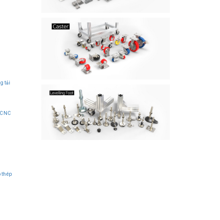
g tải
 CNC
p thép