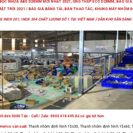
P BỌC NHỰA ABS D28MM MỚI NHẤT 2021, ỐNG THÉP ECO D28MM, BÁO G
MẶT TRỜI 2021 / BÁO GIÁ BĂNG TẢI, BÀN THAO TÁC, KHUNG MÁY NHÔM Đ
 INOX 201, INOX 304 CHẤT LƯỢNG SỐ 1 TẠI VIỆT NAM ) SẴN KHO SẴN SÀNG C
 đến 5000 Tấn - Call / Zalo: 0903 418 495 để có giá tốt hơn.
imetco sản xuất:
Thanh nhôm định hình 15x30, Thanh nhôm định hình 15x60, 