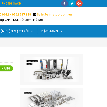
ÁY PHÒNG SẠCH
0 0032 - 0962 917 188
Sale@vimetco.com.vn
ng CN4 - KCN Từ Liêm- Hà Nội
IỆN ĐIỆN MẶT TRỜI
ĐẶT HÀNG
N HÀNG