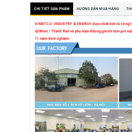
CHI TIẾT SẢN PHẨM
HƯỚNG DẪN MUA HÀNG
TH
VIMETCO INDUSTRY & ENERGY được biết đến là công ty dẫ
d28mm / Thanh Rail và phụ kiện khung giá đỡ tấm pin mặt 
11 năm kinh nghiệm.