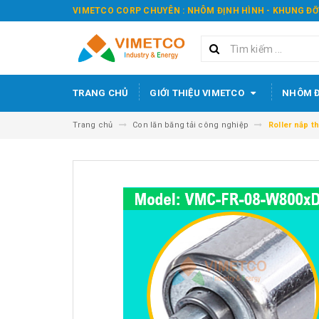
VIMETCO CORP CHUYÊN : NHÔM ĐỊNH HÌNH - KHUNG ĐỠ
TRANG CHỦ
GIỚI THIỆU VIMETCO
NHÔM Đ
Trang chủ
Con lăn băng tải công nghiệp
Roller nắp 