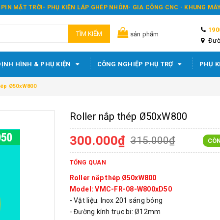
 PIN MẶT TRỜI- PHỤ KIỆN LÁP GHÉP NHÔM- GIA CÔNG CNC - KHUNG M
190
TÌM KIẾM
sản phẩm
Đườ
ỊNH HÌNH & PHỤ KIỆN
CÔNG NGHIỆP PHỤ TRỢ
PHỤ K
thép Ø50xW800
Roller nắp thép Ø50xW800
300.000₫
315.000₫
CÒ
TỔNG QUAN
Roller nắp thép Ø50xW800
Model: VMC-FR-08-W800xD50
- Vật liệu: Inox 201 sáng bóng
- Đường kính trục bi: Ø12mm