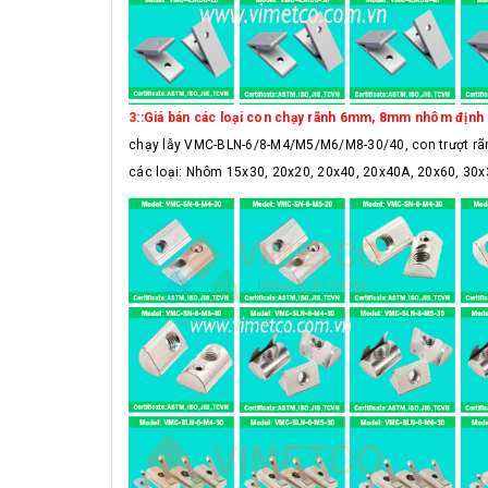
3::Giá bán các loại con chạy rãnh 6mm, 8mm nhôm định 
chạy lẫy VMC-BLN-6/8-M4/M5/M6/M8-30/40, con trượt rã
các loại: Nhôm 15x30, 20x20, 20x40, 20x40A, 20x60, 30x