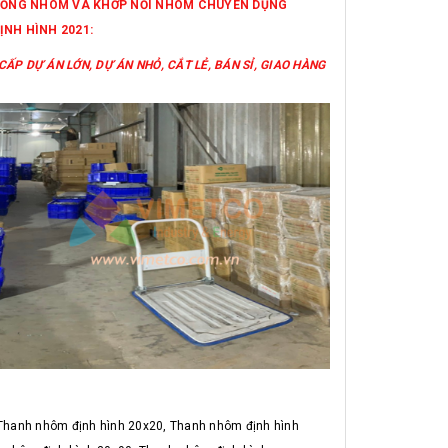
IÁ ỐNG NHÔM VÀ KHỚP NỐI NHÔM CHUYÊN DỤNG
ỊNH HÌNH 2021:
ẤP DỰ ÁN LỚN, DỰ ÁN NHỎ, CẮT LẺ, BÁN SỈ, GIAO HÀNG
Thanh nhôm định hình 20x20, Thanh nhôm định hình