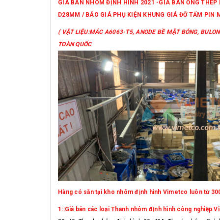
GIÁ BÁN NHÔM ĐỊNH HÌNH 2021 -GIÁ BÁN ỐNG THÉ
D28MM / BÁO GIÁ PHỤ KIỆN KHUNG GIÁ ĐỠ TẤM PIN 
( VẬT LIỆU:MÁC A6063-T5, ANODE BỀ MẶT BÓNG, BULONG
TOÀN QUỐC
Hàng có sẵn tại kho nhôm định hình Vimetco luôn từ 3000
1::Giá bán các loại Thanh nhôm định hình công nghiệp V