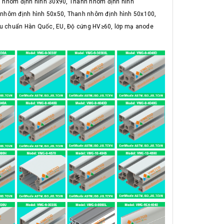
 nhôm định hình 30x90, Thanh nhôm định hình
nhôm định hình 50x50, Thanh nhôm định hình 50x100,
êu chuẩn Hàn Quốc, EU, Độ cứng HV≥60, lớp mạ anode