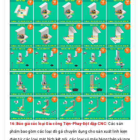
16::Báo giá các loại Gia công Tiện-Phay-Đột dập CNC:
Các sản
phẩm bao gồm các loại đồ gá chuyên dụng cho sản xuất linh kiện
điện tử; các loại mặt bích kết nối, các loại vỏ máy bằng thép và inox