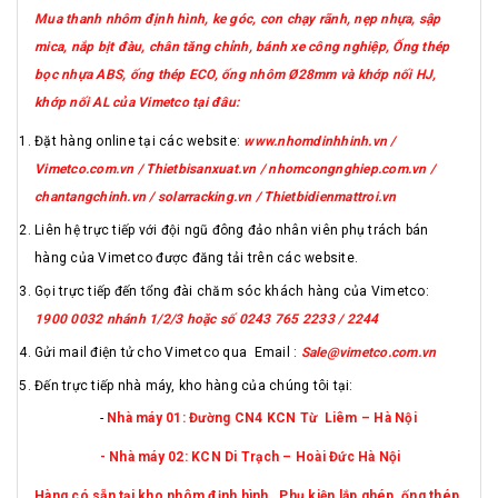
Mua thanh nhôm định hình, ke góc, con chạy rãnh, nẹp nhựa, sập
mica, nắp bịt đàu, chân tăng chỉnh, bánh xe công nghiệp, Ống thép
bọc nhựa ABS, ống thép ECO, ống nhôm Ø28mm và khớp nối HJ,
khớp nối AL của Vimetco tại đâu:
Đặt hàng online tại các website:
www.nhomdinhhinh.vn /
Vimetco.com.vn / Thietbisanxuat.vn / nhomcongnghiep.com.vn /
chantangchinh.vn / solarracking.vn / Thietbidienmattroi.vn
Liên hệ trực tiếp với đội ngũ đông đảo nhân viên phụ trách bán
hàng của Vimetco được đăng tải trên các website.
Gọi trực tiếp đến tổng đài chăm sóc khách hàng của Vimetco:
1900 0032 nhánh 1/2/3 hoặc số 0243 765 2233 / 2244
Gửi mail điện tử cho Vimetco qua Email :
Sale@vimetco.com.vn
Đến trực tiếp nhà máy, kho hàng của chúng tôi tại:
-
Nhà máy 01: Đường CN4 KCN Từ Liêm – Hà Nội
- Nhà máy 02: KCN Di Trạch – Hoài Đức Hà Nội
Hàng có sẵn tại kho nhôm định hình , Phụ kiện lắp ghép, ống thép