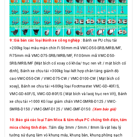
9::Giá bán các loại Bánh xe công nghiệp :
Bánh xe PU chịu tải
>200kg loại màu mận chín Fi 50mm mã VMC-D50-SRB/MRB/MF,
Fi75mm mã VMC-D75-SRB/MRB/MF, Fi100mm mã VMC-D50-
SRB/MRB/MF (Mặt bích cổ xoay có khóa/ trục ren vít / mặt bích cố
định), Bánh xe chịu tải >300kg loại kết hợp chân tăng giảnh độ
cao VMC-D50-CW / VMC-D75-CW / VMC-D100-CW ( Mặt bích cổ
xoay), Bánh xe chịu tải >600kg loại Footmaster VMC-GD-40F/S,
VMC-GD-60F/S, VMC-GD-80F/S ( Mặt bích và laoij trục ren Vít), Bánh
xe chịu tải >1000 KG loại giảm chấn VMC-SMRB-D125 / VMC-
SMRB-D150 / VMC-SMF-D125 / VMC-SMF-D150.
(Xem báo giá)
10::Báo giá các loại Tấm Mica & tấm nhựa PC chống tĩnh điện, tấm
mica chống tĩnh điện.:
Tấm dày 3mm / 5mm / 8mm là vật liệu lý
tưởng sử dụng làm vỏ khung máy, khung bàn, khung phòng sạch