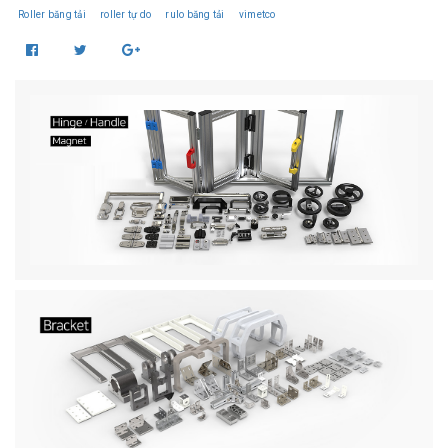
Roller băng tải
roller tự do
rulo băng tải
vimetco