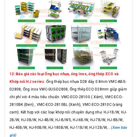
12::Báo giá các loại Ống bọc nhựa, ống Inox, ống thép ECO và
Khớp nối HJ series:
Ống thép bọc nhựa D28 dày 0.8mm VMC-ABS-
D2808, Ống inox VMC-SUS-D2808, Ống thép ECO D28mm giúp giảm
chi phí với 4 màu tiêu chuẩn: VMC-ECO-2810G ( Xám), VMC-ECO-
2810BK (Đen) , VMC-ECO-2810BL (Xanh), VMC-ECO-2810C (vàng
cam). Kết hợp với các loại khớp nối chuyên dụng như HJ-1B/W, HJ-
2B/W, HJ-3B/W, HJ-4B/W, HJ-B/W5, HJ-6B/W, HJ-7B/W, HJ-8B/W,
HJ-45B/W, HJ-90B/W, HJ-180B/W, HJ-11B/W, HJ-12B/W,...
(Xem báo
giá)