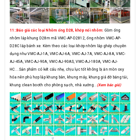
11::Báo giá các loại Nhôm ống D28, khớp nối nhôm:
Gồm ống
nhôm lắp khung D28m mã VMC-AP-D2812, ống nhôm VMC-AP-
D28C lắp bánh xe. Kèm theo các loại khớp nhôm lắp ghép chuyên
dụng như VMC-AJ-1A, VMC-AJ-6A, VMC-AJ-7A, VMC-AJ-8A, VMC-
AJ-45A, VMC-AJ-90A, VMC-AJ-90AS, VMC-AJ-180A, VMC-AJ-
HC....Sản phẩm có kết cấu nhẹ, chịu lực tốt không bị ăn mòn oxy
hóa nên phù hợp lắp khung bàn, khung máy, khung giá đỡ băng tải,
khung clean booth cho phòng sạch, nhà xưởng...
(Xem báo giá)