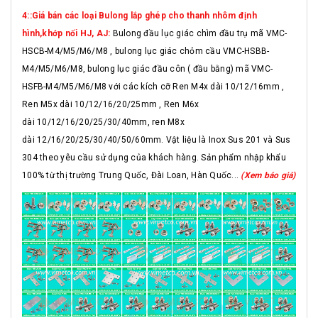
4::Giá bán các loại Bulong lắp ghép cho thanh nhôm định
hình,khớp nối HJ, AJ:
Bulong đầu lục giác chìm đầu trụ mã VMC-
HSCB-M4/M5/M6/M8 , bulong lục giác chỏm cầu VMC-HSBB-
M4/M5/M6/M8, bulong lục giác đầu côn ( đầu bằng) mã VMC-
HSFB-M4/M5/M6/M8 với các kích cỡ Ren M4x dài 10/12/16mm ,
Ren M5x dài 10/12/16/20/25mm , Ren M6x
dài 10/12/16/20/25/30/40mm, ren M8x
dài 12/16/20/25/30/40/50/60mm. Vật liệu là Inox Sus 201 và Sus
304 theo yêu cầu sử dụng của khách hàng. Sản phẩm nhập khẩu
100% từ thị trường Trung Quốc, Đài Loan, Hàn Quốc...
(Xem báo giá)