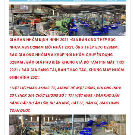
GIÁ BÁN NHÔM ĐỊNH HÌNH 2021 -GIÁ BÁN ỐNG THÉP BỌC
NHỰA ABS D28MM MỚI NHẤT 2021, ỐNG THÉP ECO D28MM,
BÁO GIÁ ỐNG NHÔM VÀ KHỚP NỐI NHÔM CHUYÊN DỤNG
D28MM / BÁO GIÁ PHỤ KIỆN KHUNG GIÁ ĐỠ TẤM PIN MẶT TRỜI
2021 / BÁO GIÁ BĂNG TẢI, BÀN THAO TÁC, KHUNG MÁY NHÔM
ĐỊNH HÌNH 2021:
( VẬT LIỆU:MÁC A6063-T5, ANODE BỀ MẶT BÓNG, BULONG INOX
201, INOX 304 CHẤT LƯỢNG SỐ 1 TẠI VIỆT NAM ) SẴN KHO SẴN
SÀNG CẤP DỰ ÁN LỚN, DỰ ÁN NHỎ, CẮT LẺ, BÁN SỈ, GIAO HÀNG
TOÀN QUỐC