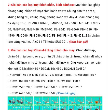
7::Giá bán các loại mặt bích chân, bích bánh xe:
Mặt bích lắp ghép
chăng tăng chỉnh và mặt bích bánh xe với Khung bàn thao tác,
khung băng tải, khung máy, phòng sạch với đày đủ các chủng loại
đa dạng như: FBH-30, FBH-40, FMBP-30, FMBP-40, FMBP-45, FMBP-
50, FMBP-60, FMBP-80, FMBP-90, FB-2040, FB-3060, FB-4080, FB-
4590, FB-6060, FB-8080, FB-90, FB-30S, FB-4-S, FB-45S...Sản phẩm
làm bằng vật liệu A-6061-T5 hoặc SUS-201.
(Xem báo giá)
8::Giá bán các loại Chân đế tăng chỉnh cho máy:
Chân đế thép ,
chân đế thép bọc cao su, chân đế thép chịu tải trọng, chân đế nhựa
, chân đế Inox chịu tải trọng, chân đế inox chống xước sàn với các
kích cỡ: D32xM8xH60 / D32xM10xH60 / D32xM12xH80/
D40xM8xH60 / D40xM10xH70 / D40xM12xH80 / D50xM8xH60 /
D50xM10xH80 / D50xM12xH100 / D60xM10xH100 /
D60xM12xH120 / D60xM16xH150 / D80xM12xH120 /
D50xM16xH150 / D80xM20xH150.
(Xem báo giá)