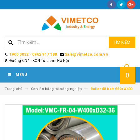
TÌM KIẾM
1900 0032 - 0962 917 188
Sale@vimetco.com.vn
Đường CN4 - KCN Từ Liêm- Hà Nội
0
MENU
Trang chủ
Con lăn băng tải công nghiệp
Roller đỡ belt Ø32xW400