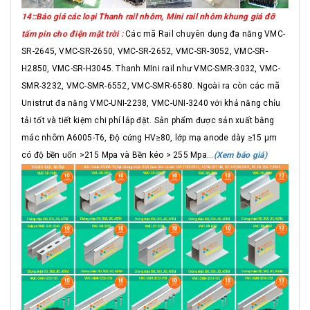
14::Báo giá các loại Thanh rail nhôm, Mini rail nhôm khung giá đỡ
tấm pin cho điện mặt trời :
Các mã Rail chuyên dụng đa năng VMC-
SR-2645, VMC-SR-2650, VMC-SR-2652, VMC-SR-3052, VMC-SR-
H2850, VMC-SR-H3045. Thanh MIni rail như VMC-SMR-3032, VMC-
SMR-3232, VMC-SMR-6552, VMC-SMR-6580. Ngoài ra còn các mã
Unistrut đa năng VMC-UNI-2238, VMC-UNI-3240 với khả năng chỉu
tải tốt và tiết kiệm chi phí lắp đặt. Sản phẩm được sản xuất bằng
mác nhôm A6005-T6, Độ cứng HV≥80, lớp mạ anode dày ≥15 μm
có độ bền uốn >215 Mpa và Bền kéo > 255 Mpa...
(Xem báo giá)