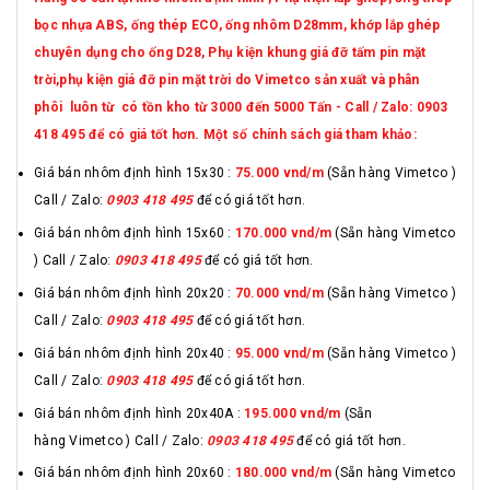
bọc nhựa ABS, ống thép ECO, ống nhôm D28mm, khớp lắp ghép
chuyên dụng cho ống D28, Phụ kiện khung giá đỡ tấm pin mặt
trời,phụ kiện giá đỡ pin mặt trời do Vimetco sản xuất và phân
phôi luôn từ có tồn kho từ 3000 đến 5000 Tấn - Call / Zalo: 0903
418 495 để có giá tốt hơn. Một số chính sách giá tham khảo:
Giá bán nhôm định hình 15x30 :
75.000 vnd
/m
(Sẵn hàng Vimetco )
Call / Zalo:
0903 418 495
để có giá tốt hơn.
Giá bán nhôm định hình 15x60 :
170.000 vnd/m
(Sẵn hàng Vimetco
) Call / Zalo:
0903 418 495
để có giá tốt hơn.
Giá bán nhôm định hình 20x20 :
70.000 vnd/m
(Sẵn hàng Vimetco )
Call / Zalo:
0903 418 495
để có giá tốt hơn.
Giá bán nhôm định hình 20x40 :
95.000 vnd/m
(Sẵn hàng Vimetco )
Call / Zalo:
0903 418 495
để có giá tốt hơn.
Giá bán nhôm định hình 20x40A :
195.000 vnd/m
(Sẵn
hàng Vimetco ) Call / Zalo:
0903 418 495
để có giá tốt hơn.
Giá bán nhôm định hình 20x60 :
180.000 vnd/m
(Sẵn hàng Vimetco