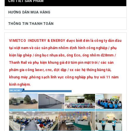
CHI TIẾT SẢN PHẨM
HƯỚNG DẪN MUA HÀNG
THÔNG TIN THANH TOÁN
VIMETCO INDUSTRY & ENERGY được biết đến là công ty dẫn đầu
tại việt nam về các sản phẩm nhôm định hình công nghiệp / phụ
kiện lắp ghép / ống bọc nhựa abs, ống Eco, ống nhôm d28mm /
Thanh Rail và phụ kiện khung giá đỡ tấm pin mặt trời / các sản
phẩm gia công laser, cnc, đột dập / sx các hệ thống băng tải,
khung máy ,phòng sạch lĩnh vực công nghiệp phụ trợ với 11 năm
kinh nghiệm.