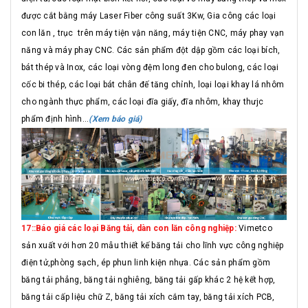
được cắt bằng máy Laser Fiber công suất 3Kw, Gia công các loại
con lăn , trục trên máy tiện vận năng, máy tiện CNC, máy phay vạn
năng và máy phay CNC. Các sản phẩm đột dập gồm các loại bích,
bát thép và Inox, các loại vòng đệm long đen cho bulong, các loại
cốc bi thép, các loại bát chân đế tăng chỉnh, loại loại khay lá nhôm
cho ngành thực phẩm, các loại đĩa giấy, đĩa nhôm, khay thưjc
phẩm định hình...
(Xem báo giá)
17::Báo giá các loại Băng tải, dàn con lăn công nghiệp:
Vimetco
sản xuất với hơn 20 mẫu thiết kế băng tải cho lĩnh vực công nghiệp
điện tử,phòng sạch, ép phun linh kiện nhựa. Các sản phẩm gồm
băng tải phẳng, băng tải nghiêng, băng tải gấp khác 2 hệ kết hợp,
băng tải cấp liệu chữ Z, băng tải xích cắm tay, băng tải xích PCB,