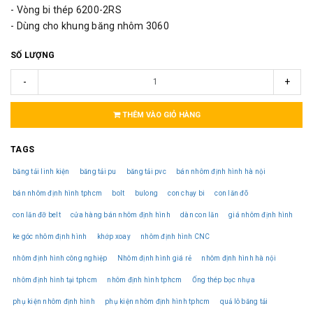
- Vòng bi thép 6200-2RS
- Dùng cho khung băng nhôm 3060
SỐ LƯỢNG
-
+
THÊM VÀO GIỎ HÀNG
TAGS
băng tải linh kiện
băng tải pu
băng tải pvc
bán nhôm định hình hà nội
bán nhôm định hình tphcm
bolt
bulong
con chạy bi
con lăn đõ
con lăn đỡ belt
cửa hàng bán nhôm định hình
dàn con lăn
giá nhôm định hình
ke góc nhôm định hình
khớp xoay
nhôm định hình CNC
nhôm định hình công nghiệp
Nhôm định hình giá rẻ
nhôm định hình hà nội
nhôm định hình tại tphcm
nhôm định hình tphcm
Ống thép bọc nhựa
phụ kiện nhôm định hình
phụ kiện nhôm định hình tphcm
quả lô băng tải