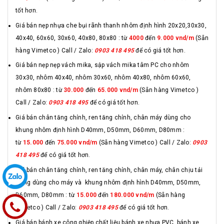
tốt hơn.
Giá bán nẹp nhựa che bụi rãnh thanh nhôm định hình 20x20,30x30,
40x40, 60x60, 30x60, 40x80, 80x80 : từ
4000
đến
9.000 vnd/m
(Sẵn
hàng Vimetco ) Call / Zalo:
0903 418 495
để có giá tốt hơn.
Giá bán nẹp nẹp vách mika, sập vách mika tâm PC cho nhôm
30x30, nhôm 40x40, nhôm 30x60, nhôm 40x80, nhôm 60x60,
nhôm 80x80 : từ
30.000
đến
65.000 vnd/m
(Sẵn hàng Vimetco )
Call / Zalo:
0903 418 495
để có giá tốt hơn.
Giá bán chân tăng chỉnh, ren tăng chỉnh, chân máy dùng cho
khung nhôm định hình D40mm, D50mm, D60mm, D80mm :
từ
15.000
đến
75.000 vnd/m
(Sẵn hàng Vimetco ) Call / Zalo:
0903
418 495
để có giá tốt hơn.
Giá bán chân tăng chỉnh, ren tăng chỉnh, chân máy, chân chịu tải
trọng dùng cho máy và khung nhôm định hình D40mm, D50mm,
D60mm, D80mm : từ
15.000
đến
180.000 vnd/m
(Sẵn hàng
Vimetco ) Call / Zalo:
0903 418 495
để có giá tốt hơn.
Giá bán bánh xe công ghiệp chất liệu bánh xe nhựa PVC, bánh xe