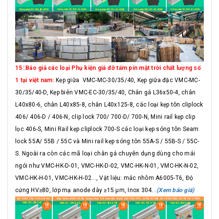
15::Báo giá các loại Phụ kiện giá đỡ tấm pin mặt trời chất lượng số
1 tại việt nam:
Kẹp giữa VMC-MC-30/35/40, Kẹp giữa đặc VMC-MC-
30/35/40-D, Kẹp biên VMC-EC-30/35/40, Chân gá L36x50-4, chân
L40x80-6, chân L40x85-8, chân L40x125-8, các loại kẹp tôn cliplock
406/ 406-D / 406-N, clip lock 700/ 700-D/ 700-N, Mini rail kẹp clip
lọc 406-S, Mini Rail kẹp cliplock 700-S các loại kẹp sóng tôn Seam
lock 55A/ 55B / 55C và Mini rail kẹp sóng tôn 55A-S / 55B-S / 55C-
S. Ngoài ra còn các mã loại chân gá chuyên dụng dùng cho mái
ngói như VMC-HK-D-01, VMC-HK-D-02, VMC-HK-N-01, VMC-HK-N-02,
VMC-HK-H-01, VMC-HK-H-02..., Vật liệu: mác nhôm A6005-T6, Độ
cứng HV≥80, lớp mạ anode dày ≥15 μm, Inox 304...
(Xem báo giá)