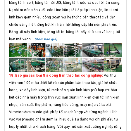
băng tải Insert, băng tải hồi JIG, băng tải trước và sau lò hàn sóng.
Ngoài ra còn sản xuất các Line băng tải lắp ráp linh kiện, line test
linh kiện gồm nhiều công đoạn với hệ thống bàn thao tác và đền
chiếu sáng, hệ thống hút khí hàn, hệ thống cấp khí nén phía trên.
Băng tải sấy linh kiện, băng tải in. băng tải sấy khô keo và băng tải
bắn mã vạch,...
(Xem báo giá)
18::Báo giá các loại Gia công Bàn thao tác công nghiệp:
Với thư
viện hơn 100 mẫu thiết kế và sản phẩm bàn thao tác, giá kệ chứa
hàng, xe đảy linh kiện, tủ rack bảo quản linh kiện phù hợp với hầu
hết các nhà máy trong lĩnh vực sản xuất linh kiện điện tử, linh kiện
nhựa, sản xuất thự phẩm, hàng tiêu dùng, may mặc và bao bì.
Vimetco đưa ra các giải pháp tối ưu phù hợp với từng ngành- Lĩnh
vực với phương châm đem lại hiệu quả sủ dụng với chi phí đầu tư
hợp lý nhất cho khách hàng. Với quy mô sản xuất công nghiệp rộng