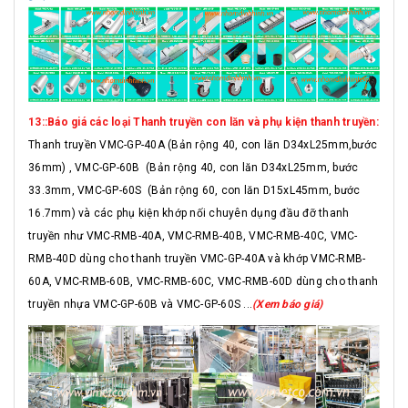
13::Báo giá các loại Thanh truyền con lăn và phụ kiện thanh truyền:
Thanh truyền VMC-GP-40A (Bản rộng 40, con lăn D34xL25mm,bước
36mm) , VMC-GP-60B (Bản rộng 40, con lăn D34xL25mm, bước
33.3mm, VMC-GP-60S (Bản rộng 60, con lăn D15xL45mm, bước
16.7mm) và các phụ kiện khớp nối chuyên dụng đầu đỡ thanh
truyền như VMC-RMB-40A, VMC-RMB-40B, VMC-RMB-40C, VMC-
RMB-40D dùng cho thanh truyền VMC-GP-40A và khớp VMC-RMB-
60A, VMC-RMB-60B, VMC-RMB-60C, VMC-RMB-60D dùng cho thanh
truyền nhựa VMC-GP-60B và VMC-GP-60S ...
(Xem báo giá)