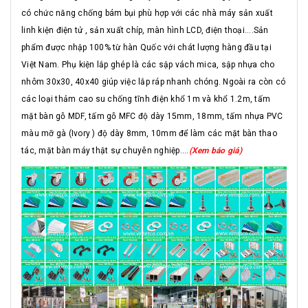
có chức năng chống bám bụi phù hợp với các nhà máy sản xuất
linh kiện điện tử , sản xuất chíp, màn hình LCD, điện thoại....Sản
phẩm được nhập 100% từ hàn Quốc với chát lượng hàng đầu tại
Việt Nam. Phụ kiện lắp ghép là các sập vách mica, sập nhựa cho
nhôm 30x30, 40x40 giúp việc lắp ráp nhanh chóng. Ngoài ra còn có
các loại thảm cao su chống tĩnh điện khổ 1m và khổ 1.2m, tấm
mặt bàn gỗ MDF, tấm gỗ MFC độ dày 15mm, 18mm, tấm nhựa PVC
màu mỡ gà (Ivory ) độ dày 8mm, 10mm để làm các mặt bàn thao
tác, mặt bàn máy thật sự chuyên nghiệp....
(Xem báo giá)