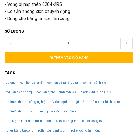
- Vòng bi nắp thép 6204-2RS
- Có sẵn nhông xích chuyển động
- Dùng cho băng tải con lăn cong
SỐ LƯỢNG
-
+
THÊM VÀO GIỎ HÀNG
TAGS
bulong
con lăn băng tải
con lăn băng tải cong
con lăn bánh xích
con lăn gắn nhông
con lăn tự do
dàn con lăn
nhôm định hình CNC
nhôm định hình công nghiệp
Nhôm định hình giá rẻ
nhôm định hình hà nội
nhôm định hình tại tphcm
phụ kiện nhôm định hình
phụ kiện nhôm định hình tphcm
quả lô băng tải
Roller băng tải
roller băng tải cong
roller côn bănh xích
roller côn gắn nhông