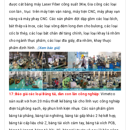
được cắt bằng máy Laser Fiber công suất 3Kw, Gia công các loại
con lăn , trục trên máy tiện vận năng, máy tiện CNC, máy phay vạn
năng và máy phay CNC. Các sản phẩm đột dập gồm các loại bích,
bát thép và Inox, các loại vòng đệm long đen cho bulong, các loại
cốc bi thép, các loại bát chân đế tăng chỉnh, loại loại khay lá nhôm
cho ngành thực phẩm, các loại đĩa giấy, đĩa nhôm, khay thưjc
phẩm định hình...
(Xem báo giá)
17::Báo giá các loại Băng tải, dàn con lăn công nghiệp:
Vimetco
sản xuất với hơn 20 mẫu thiết kế băng tải cho lĩnh vực công nghiệp
điện tử,phòng sạch, ép phun linh kiện nhựa. Các sản phẩm gồm
băng tải phẳng, băng tải nghiêng, băng tải gấp khác 2 hệ kết hợp,
băng tải cấp liệu chữ Z, băng tải xích cắm tay, băng tải xích PCB,