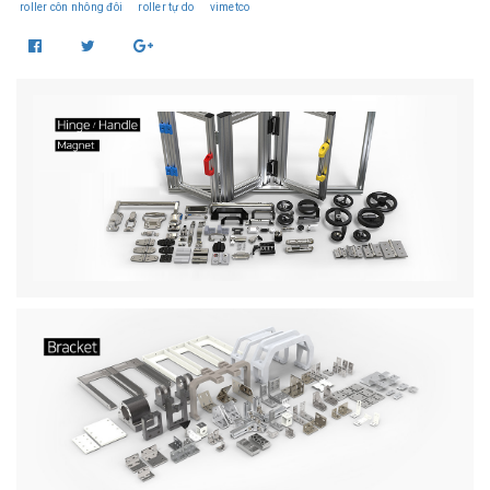
roller côn nhông đôi
roller tự do
vimetco