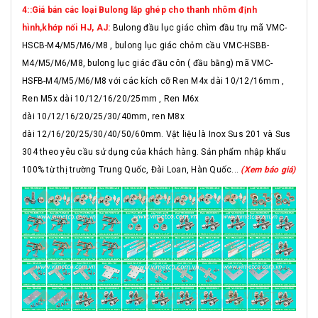
4::Giá bán các loại Bulong lắp ghép cho thanh nhôm định
hình,khớp nối HJ, AJ:
Bulong đầu lục giác chìm đầu trụ mã VMC-
HSCB-M4/M5/M6/M8 , bulong lục giác chỏm cầu VMC-HSBB-
M4/M5/M6/M8, bulong lục giác đầu côn ( đầu bằng) mã VMC-
HSFB-M4/M5/M6/M8 với các kích cỡ Ren M4x dài 10/12/16mm ,
Ren M5x dài 10/12/16/20/25mm , Ren M6x
dài 10/12/16/20/25/30/40mm, ren M8x
dài 12/16/20/25/30/40/50/60mm. Vật liệu là Inox Sus 201 và Sus
304 theo yêu cầu sử dụng của khách hàng. Sản phẩm nhập khẩu
100% từ thị trường Trung Quốc, Đài Loan, Hàn Quốc...
(Xem báo giá)