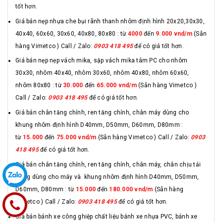
tốt hơn.
Giá bán nẹp nhựa che bụi rãnh thanh nhôm định hình 20x20,30x30,
40x40, 60x60, 30x60, 40x80, 80x80 : từ
4000
đến
9.000 vnd/m
(Sẵn
hàng Vimetco ) Call / Zalo:
0903 418 495
để có giá tốt hơn.
Giá bán nẹp nẹp vách mika, sập vách mika tâm PC cho nhôm
30x30, nhôm 40x40, nhôm 30x60, nhôm 40x80, nhôm 60x60,
nhôm 80x80 : từ
30.000
đến
65.000 vnd/m
(Sẵn hàng Vimetco )
Call / Zalo:
0903 418 495
để có giá tốt hơn.
Giá bán chân tăng chỉnh, ren tăng chỉnh, chân máy dùng cho
khung nhôm định hình D40mm, D50mm, D60mm, D80mm :
từ
15.000
đến
75.000 vnd/m
(Sẵn hàng Vimetco ) Call / Zalo:
0903
418 495
để có giá tốt hơn.
Giá bán chân tăng chỉnh, ren tăng chỉnh, chân máy, chân chịu tải
trọng dùng cho máy và khung nhôm định hình D40mm, D50mm,
D60mm, D80mm : từ
15.000
đến
180.000 vnd/m
(Sẵn hàng
Vimetco ) Call / Zalo:
0903 418 495
để có giá tốt hơn.
Giá bán bánh xe công ghiệp chất liệu bánh xe nhựa PVC, bánh xe