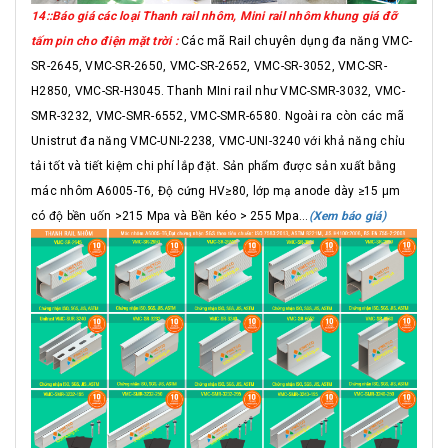
14::Báo giá các loại Thanh rail nhôm, Mini rail nhôm khung giá đỡ
tấm pin cho điện mặt trời :
Các mã Rail chuyên dụng đa năng VMC-
SR-2645, VMC-SR-2650, VMC-SR-2652, VMC-SR-3052, VMC-SR-
H2850, VMC-SR-H3045. Thanh MIni rail như VMC-SMR-3032, VMC-
SMR-3232, VMC-SMR-6552, VMC-SMR-6580. Ngoài ra còn các mã
Unistrut đa năng VMC-UNI-2238, VMC-UNI-3240 với khả năng chỉu
tải tốt và tiết kiệm chi phí lắp đặt. Sản phẩm được sản xuất bằng
mác nhôm A6005-T6, Độ cứng HV≥80, lớp mạ anode dày ≥15 μm
có độ bền uốn >215 Mpa và Bền kéo > 255 Mpa...
(Xem báo giá)