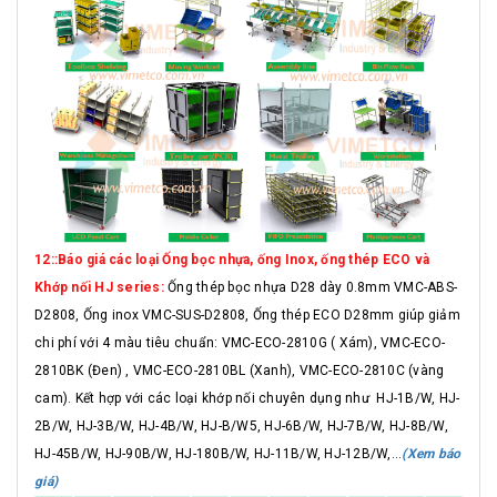
12::Báo giá các loại Ống bọc nhựa, ống Inox, ống thép ECO và
Khớp nối HJ series:
Ống thép bọc nhựa D28 dày 0.8mm VMC-ABS-
D2808, Ống inox VMC-SUS-D2808, Ống thép ECO D28mm giúp giảm
chi phí với 4 màu tiêu chuẩn: VMC-ECO-2810G ( Xám), VMC-ECO-
2810BK (Đen) , VMC-ECO-2810BL (Xanh), VMC-ECO-2810C (vàng
cam). Kết hợp với các loại khớp nối chuyên dụng như HJ-1B/W, HJ-
2B/W, HJ-3B/W, HJ-4B/W, HJ-B/W5, HJ-6B/W, HJ-7B/W, HJ-8B/W,
HJ-45B/W, HJ-90B/W, HJ-180B/W, HJ-11B/W, HJ-12B/W,...
(Xem báo
giá)