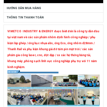
HƯỚNG DẪN MUA HÀNG
THÔNG TIN THANH TOÁN
VIMETCO INDUSTRY & ENERGY được biết đến là công ty dẫn đầu
tại việt nam về các sản phẩm nhôm định hình công nghiệp / phụ
kiện lắp ghép / ống bọc nhựa abs, ống Eco, ống nhôm d28mm /
Thanh Rail và phụ kiện khung giá đỡ tấm pin mặt trời / các sản
phẩm gia công laser, cnc, đột dập / sx các hệ thống băng tải,
khung máy ,phòng sạch lĩnh vực công nghiệp phụ trợ với 11 năm
kinh nghiệm.