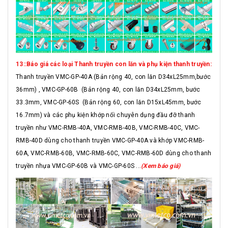
13::Báo giá các loại Thanh truyền con lăn và phụ kiện thanh truyền:
Thanh truyền VMC-GP-40A (Bản rộng 40, con lăn D34xL25mm,bước
36mm) , VMC-GP-60B (Bản rộng 40, con lăn D34xL25mm, bước
33.3mm, VMC-GP-60S (Bản rộng 60, con lăn D15xL45mm, bước
16.7mm) và các phụ kiện khớp nối chuyên dụng đầu đỡ thanh
truyền như VMC-RMB-40A, VMC-RMB-40B, VMC-RMB-40C, VMC-
RMB-40D dùng cho thanh truyền VMC-GP-40A và khớp VMC-RMB-
60A, VMC-RMB-60B, VMC-RMB-60C, VMC-RMB-60D dùng cho thanh
truyền nhựa VMC-GP-60B và VMC-GP-60S ...
(Xem báo giá)