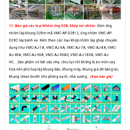
11::Báo giá các loại Nhôm ống D28, khớp nối nhôm:
Gồm ống
nhôm lắp khung D28m mã VMC-AP-D2812, ống nhôm VMC-AP-
D28C lắp bánh xe. Kèm theo các loại khớp nhôm lắp ghép chuyên
dụng như VMC-AJ-1A, VMC-AJ-6A, VMC-AJ-7A, VMC-AJ-8A, VMC-
AJ-45A, VMC-AJ-90A, VMC-AJ-90AS, VMC-AJ-180A, VMC-AJ-
HC....Sản phẩm có kết cấu nhẹ, chịu lực tốt không bị ăn mòn oxy
hóa nên phù hợp lắp khung bàn, khung máy, khung giá đỡ băng tải,
khung clean booth cho phòng sạch, nhà xưởng...
(Xem báo giá)