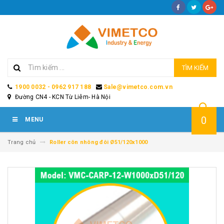
TÌM KIẾM
1900 0032 - 0962 917 188
Sale@vimetco.com.vn
Đường CN4 - KCN Từ Liêm- Hà Nội
0
MENU
Trang chủ
Roller côn nhông đôi Ø51/120x1000