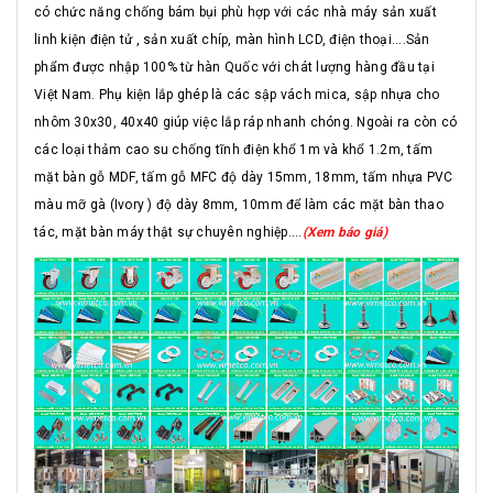
có chức năng chống bám bụi phù hợp với các nhà máy sản xuất
linh kiện điện tử , sản xuất chíp, màn hình LCD, điện thoại....Sản
phẩm được nhập 100% từ hàn Quốc với chát lượng hàng đầu tại
Việt Nam. Phụ kiện lắp ghép là các sập vách mica, sập nhựa cho
nhôm 30x30, 40x40 giúp việc lắp ráp nhanh chóng. Ngoài ra còn có
các loại thảm cao su chống tĩnh điện khổ 1m và khổ 1.2m, tấm
mặt bàn gỗ MDF, tấm gỗ MFC độ dày 15mm, 18mm, tấm nhựa PVC
màu mỡ gà (Ivory ) độ dày 8mm, 10mm để làm các mặt bàn thao
tác, mặt bàn máy thật sự chuyên nghiệp....
(Xem báo giá)