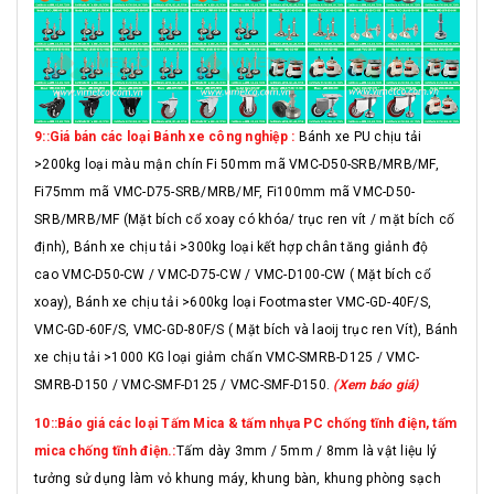
9::Giá bán các loại Bánh xe công nghiệp :
Bánh xe PU chịu tải
>200kg loại màu mận chín Fi 50mm mã VMC-D50-SRB/MRB/MF,
Fi75mm mã VMC-D75-SRB/MRB/MF, Fi100mm mã VMC-D50-
SRB/MRB/MF (Mặt bích cổ xoay có khóa/ trục ren vít / mặt bích cố
định), Bánh xe chịu tải >300kg loại kết hợp chân tăng giảnh độ
cao VMC-D50-CW / VMC-D75-CW / VMC-D100-CW ( Mặt bích cổ
xoay), Bánh xe chịu tải >600kg loại Footmaster VMC-GD-40F/S,
VMC-GD-60F/S, VMC-GD-80F/S ( Mặt bích và laoij trục ren Vít), Bánh
xe chịu tải >1000 KG loại giảm chấn VMC-SMRB-D125 / VMC-
SMRB-D150 / VMC-SMF-D125 / VMC-SMF-D150.
(Xem báo giá)
10::Báo giá các loại Tấm Mica & tấm nhựa PC chống tĩnh điện, tấm
mica chống tĩnh điện.:
Tấm dày 3mm / 5mm / 8mm là vật liệu lý
tưởng sử dụng làm vỏ khung máy, khung bàn, khung phòng sạch