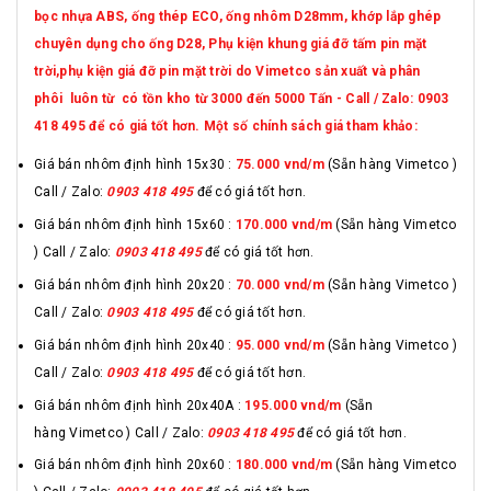
bọc nhựa ABS, ống thép ECO, ống nhôm D28mm, khớp lắp ghép
chuyên dụng cho ống D28, Phụ kiện khung giá đỡ tấm pin mặt
trời,phụ kiện giá đỡ pin mặt trời do Vimetco sản xuất và phân
phôi luôn từ có tồn kho từ 3000 đến 5000 Tấn - Call / Zalo: 0903
418 495 để có giá tốt hơn. Một số chính sách giá tham khảo:
Giá bán nhôm định hình 15x30 :
75.000 vnd
/m
(Sẵn hàng Vimetco )
Call / Zalo:
0903 418 495
để có giá tốt hơn.
Giá bán nhôm định hình 15x60 :
170.000 vnd/m
(Sẵn hàng Vimetco
) Call / Zalo:
0903 418 495
để có giá tốt hơn.
Giá bán nhôm định hình 20x20 :
70.000 vnd/m
(Sẵn hàng Vimetco )
Call / Zalo:
0903 418 495
để có giá tốt hơn.
Giá bán nhôm định hình 20x40 :
95.000 vnd/m
(Sẵn hàng Vimetco )
Call / Zalo:
0903 418 495
để có giá tốt hơn.
Giá bán nhôm định hình 20x40A :
195.000 vnd/m
(Sẵn
hàng Vimetco ) Call / Zalo:
0903 418 495
để có giá tốt hơn.
Giá bán nhôm định hình 20x60 :
180.000 vnd/m
(Sẵn hàng Vimetco