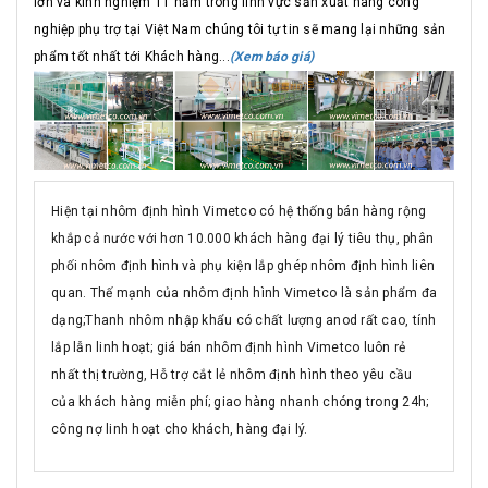
lớn và kinh nghiệm 11 năm trong lĩnh vực sản xuất hàng công
nghiệp phụ trợ tại Việt Nam chúng tôi tự tin sẽ mang lại những sản
phẩm tốt nhất tới Khách hàng...
(Xem báo giá)
Hiện tại nhôm định hình Vimetco có hệ thống bán hàng rộng
khắp cả nước với hơn 10.000 khách hàng đại lý tiêu thụ, phân
phối nhôm định hình và phụ kiện lắp ghép nhôm định hình liên
quan. Thế mạnh của nhôm định hình Vimetco là sản phẩm đa
dạng;Thanh nhôm nhập khẩu có chất lượng anod rất cao, tính
lắp lẫn linh hoạt; giá bán nhôm định hình Vimetco luôn rẻ
nhất thị trường, Hỗ trợ cắt lẻ nhôm định hình theo yêu cầu
của khách hàng miễn phí; giao hàng nhanh chóng trong 24h;
công nợ linh hoạt cho khách, hàng đại lý.