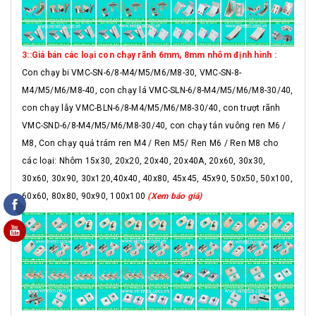
3::Giá bán các loại con chạy rãnh 6mm, 8mm nhôm định hình :
Con chạy bi VMC-SN-6/8-M4/M5/M6/M8-30, VMC-SN-8-
M4/M5/M6/M8-40, con chạy lá VMC-SLN-6/8-M4/M5/M6/M8-30/40,
con chạy lẫy VMC-BLN-6/8-M4/M5/M6/M8-30/40, con trượt rãnh
VMC-SND-6/8-M4/M5/M6/M8-30/40, con chạy tán vuông ren M6 /
M8, Con chạy quả trám ren M4 / Ren M5/ Ren M6 / Ren M8 cho
các loại: Nhôm 15x30, 20x20, 20x40, 20x40A, 20x60, 30x30,
30x60, 30x90, 30x120,40x40, 40x80, 45x45, 45x90, 50x50, 50x100,
60x60, 80x80, 90x90, 100x100
(Xem báo giá)