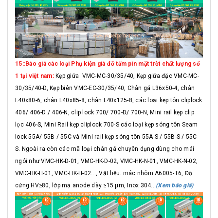
15::Báo giá các loại Phụ kiện giá đỡ tấm pin mặt trời chất lượng số
1 tại việt nam:
Kẹp giữa VMC-MC-30/35/40, Kẹp giữa đặc VMC-MC-
30/35/40-D, Kẹp biên VMC-EC-30/35/40, Chân gá L36x50-4, chân
L40x80-6, chân L40x85-8, chân L40x125-8, các loại kẹp tôn cliplock
406/ 406-D / 406-N, clip lock 700/ 700-D/ 700-N, Mini rail kẹp clip
lọc 406-S, Mini Rail kẹp cliplock 700-S các loại kẹp sóng tôn Seam
lock 55A/ 55B / 55C và Mini rail kẹp sóng tôn 55A-S / 55B-S / 55C-
S. Ngoài ra còn các mã loại chân gá chuyên dụng dùng cho mái
ngói như VMC-HK-D-01, VMC-HK-D-02, VMC-HK-N-01, VMC-HK-N-02,
VMC-HK-H-01, VMC-HK-H-02..., Vật liệu: mác nhôm A6005-T6, Độ
cứng HV≥80, lớp mạ anode dày ≥15 μm, Inox 304...
(Xem báo giá)