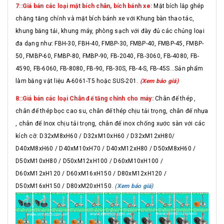
7::Giá bán các loại mặt bích chân, bích bánh xe:
Mặt bích lắp ghép
chăng tăng chỉnh và mặt bích bánh xe với Khung bàn thao tác,
khung băng tải, khung máy, phòng sạch với đày đủ các chủng loại
đa dạng như: FBH-30, FBH-40, FMBP-30, FMBP-40, FMBP-45, FMBP-
50, FMBP-60, FMBP-80, FMBP-90, FB-2040, FB-3060, FB-4080, FB-
4590, FB-6060, FB-8080, FB-90, FB-30S, FB-4-S, FB-45S...Sản phẩm
làm bằng vật liệu A-6061-T5 hoặc SUS-201.
(Xem báo giá)
8::Giá bán các loại Chân đế tăng chỉnh cho máy:
Chân đế thép ,
chân đế thép bọc cao su, chân đế thép chịu tải trọng, chân đế nhựa
, chân đế Inox chịu tải trọng, chân đế inox chống xước sàn với các
kích cỡ: D32xM8xH60 / D32xM10xH60 / D32xM12xH80/
D40xM8xH60 / D40xM10xH70 / D40xM12xH80 / D50xM8xH60 /
D50xM10xH80 / D50xM12xH100 / D60xM10xH100 /
D60xM12xH120 / D60xM16xH150 / D80xM12xH120 /
D50xM16xH150 / D80xM20xH150.
(Xem báo giá)