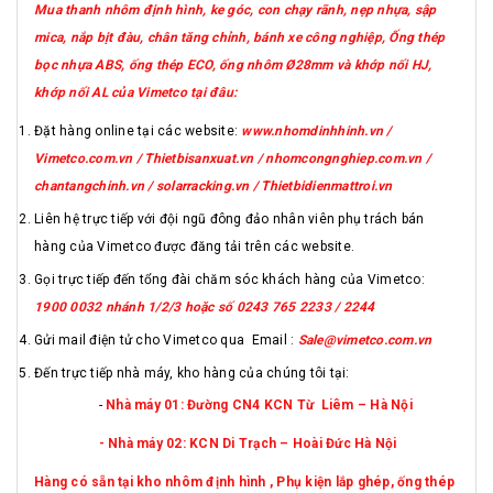
Mua thanh nhôm định hình, ke góc, con chạy rãnh, nẹp nhựa, sập
mica, nắp bịt đàu, chân tăng chỉnh, bánh xe công nghiệp, Ống thép
bọc nhựa ABS, ống thép ECO, ống nhôm Ø28mm và khớp nối HJ,
khớp nối AL của Vimetco tại đâu:
Đặt hàng online tại các website:
www.nhomdinhhinh.vn /
Vimetco.com.vn / Thietbisanxuat.vn / nhomcongnghiep.com.vn /
chantangchinh.vn / solarracking.vn / Thietbidienmattroi.vn
Liên hệ trực tiếp với đội ngũ đông đảo nhân viên phụ trách bán
hàng của Vimetco được đăng tải trên các website.
Gọi trực tiếp đến tổng đài chăm sóc khách hàng của Vimetco:
1900 0032 nhánh 1/2/3 hoặc số 0243 765 2233 / 2244
Gửi mail điện tử cho Vimetco qua Email :
Sale@vimetco.com.vn
Đến trực tiếp nhà máy, kho hàng của chúng tôi tại:
-
Nhà máy 01: Đường CN4 KCN Từ Liêm – Hà Nội
- Nhà máy 02: KCN Di Trạch – Hoài Đức Hà Nội
Hàng có sẵn tại kho nhôm định hình , Phụ kiện lắp ghép, ống thép