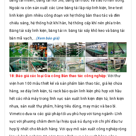
băng tải Insert, băng tải hồi JIG, băng tải trước và sau lò hàn sóng.
Ngoài ra còn sản xuất các Line băng tải lắp ráp linh kiện, line test
linh kiện gồm nhiều công đoạn với hệ thống bàn thao tác và đền
chiếu sáng, hệ thống hút khí hàn, hệ thống cấp khí nén phía trên.
Băng tải sấy linh kiện, băng tải in. băng tải sấy khô keo và băng tải
bắn mã vạch,...
(Xem báo giá)
18::Báo giá các loại Gia công Bàn thao tác công nghiệp:
Với thư
viện hơn 100 mẫu thiết kế và sản phẩm bàn thao tác, giá kệ chứa
hàng, xe đảy linh kiện, tủ rack bảo quản linh kiện phù hợp với hầu
hết các nhà máy trong lĩnh vực sản xuất linh kiện điện tử, linh kiện
nhựa, sản xuất thự phẩm, hàng tiêu dùng, may mặc và bao bì.
Vimetco đưa ra các giải pháp tối ưu phù hợp với từng ngành- Lĩnh
vực với phương châm đem lại hiệu quả sủ dụng với chi phí đầu tư
hợp lý nhất cho khách hàng. Với quy mô sản xuất công nghiệp rộng