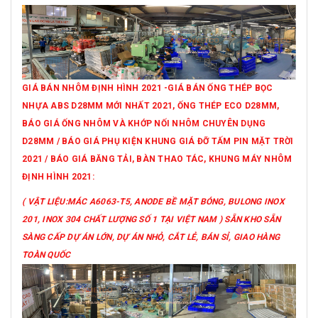
GIÁ BÁN NHÔM ĐỊNH HÌNH 2021 -GIÁ BÁN ỐNG THÉP BỌC
NHỰA ABS D28MM MỚI NHẤT 2021, ỐNG THÉP ECO D28MM,
BÁO GIÁ ỐNG NHÔM VÀ KHỚP NỐI NHÔM CHUYÊN DỤNG
D28MM / BÁO GIÁ PHỤ KIỆN KHUNG GIÁ ĐỠ TẤM PIN MẶT TRỜI
2021 / BÁO GIÁ BĂNG TẢI, BÀN THAO TÁC, KHUNG MÁY NHÔM
ĐỊNH HÌNH 2021:
( VẬT LIỆU:MÁC A6063-T5, ANODE BỀ MẶT BÓNG, BULONG INOX
201, INOX 304 CHẤT LƯỢNG SỐ 1 TẠI VIỆT NAM ) SẴN KHO SẴN
SÀNG CẤP DỰ ÁN LỚN, DỰ ÁN NHỎ, CẮT LẺ, BÁN SỈ, GIAO HÀNG
TOÀN QUỐC