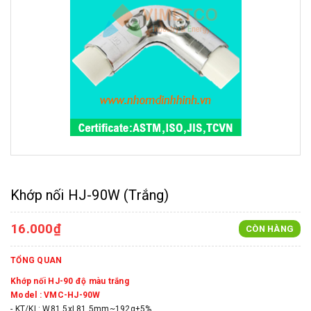
Khớp nối HJ-90W (Trắng)
16.000₫
CÒN HÀNG
TỔNG QUAN
Khớp nối HJ-90 độ màu trắng
Model : VMC-HJ-90W
- KT/KL: W81.5xL81.5mm~192g±5%