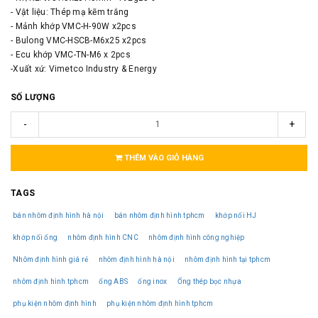
- Vật liệu: Thép mạ kẽm trắng
- Mảnh khớp VMC-H-90W x2pcs
- Bulong VMC-HSCB-M6x25 x2pcs
- Ecu khớp VMC-TN-M6 x 2pcs
-Xuất xứ: Vimetco Industry & Energy
SỐ LƯỢNG
-
+
THÊM VÀO GIỎ HÀNG
TAGS
bán nhôm định hình hà nội
bán nhôm định hình tphcm
khớp nối HJ
khớp nối ống
nhôm định hình CNC
nhôm định hình công nghiệp
Nhôm định hình giá rẻ
nhôm định hình hà nội
nhôm định hình tại tphcm
nhôm định hình tphcm
ống ABS
ống inox
Ống thép bọc nhựa
phụ kiện nhôm định hình
phụ kiện nhôm định hình tphcm