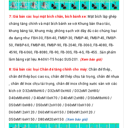
7::Giá bán các loại mặt bích chân, bích bánh xe:
Mặt bích lắp ghép
chăng tăng chỉnh và mặt bích bánh xe với Khung bàn thao tác,
khung băng tải, khung máy, phòng sạch với đày đủ các chủng loại
đa dạng như: FBH-30, FBH-40, FMBP-30, FMBP-40, FMBP-45, FMBP-
50, FMBP-60, FMBP-80, FMBP-90, FB-2040, FB-3060, FB-4080, FB-
4590, FB-6060, FB-8080, FB-90, FB-30S, FB-4-S, FB-45S...Sản phẩm
làm bằng vật liệu A-6061-T5 hoặc SUS-201.
(Xem báo giá)
8::Giá bán các loại Chân đế tăng chỉnh cho máy:
Chân đế thép ,
chân đế thép bọc cao su, chân đế thép chịu tải trọng, chân đế nhựa
, chân đế Inox chịu tải trọng, chân đế inox chống xước sàn với các
kích cỡ: D32xM8xH60 / D32xM10xH60 / D32xM12xH80/
D40xM8xH60 / D40xM10xH70 / D40xM12xH80 / D50xM8xH60 /
D50xM10xH80 / D50xM12xH100 / D60xM10xH100 /
D60xM12xH120 / D60xM16xH150 / D80xM12xH120 /
D50xM16xH150 / D80xM20xH150.
(Xem báo giá)