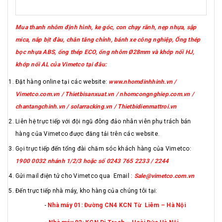
Mua thanh nhôm định hình, ke góc, con chạy rãnh, nẹp nhựa, sập
mica, nắp bịt đàu, chân tăng chỉnh, bánh xe công nghiệp, Ống thép
bọc nhựa ABS, ống thép ECO, ống nhôm Ø28mm và khớp nối HJ,
khớp nối AL của Vimetco tại đâu:
Đặt hàng online tại các website:
www.nhomdinhhinh.vn /
Vimetco.com.vn / Thietbisanxuat.vn / nhomcongnghiep.com.vn /
chantangchinh.vn / solarracking.vn / Thietbidienmattroi.vn
Liên hệ trực tiếp với đội ngũ đông đảo nhân viên phụ trách bán
hàng của Vimetco được đăng tải trên các website.
Gọi trực tiếp đến tổng đài chăm sóc khách hàng của Vimetco:
1900 0032 nhánh 1/2/3 hoặc số 0243 765 2233 / 2244
Gửi mail điện tử cho Vimetco qua Email :
Sale@vimetco.com.vn
Đến trực tiếp nhà máy, kho hàng của chúng tôi tại:
-
Nhà máy 01: Đường CN4 KCN Từ Liêm – Hà Nội