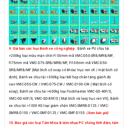
9::Giá bán các loại Bánh xe công nghiệp :
Bánh xe PU chịu tải
>200kg loại màu mận chín Fi 50mm mã VMC-D50-SRB/MRB/MF,
Fi75mm mã VMC-D75-SRB/MRB/MF, Fi100mm mã VMC-D50-
SRB/MRB/MF (Mặt bích cổ xoay có khóa/ trục ren vít / mặt bích cố
định), Bánh xe chịu tải >300kg loại kết hợp chân tăng giảnh độ
cao VMC-D50-CW / VMC-D75-CW / VMC-D100-CW ( Mặt bích cổ
xoay), Bánh xe chịu tải >600kg loại Footmaster VMC-GD-40F/S,
VMC-GD-60F/S, VMC-GD-80F/S ( Mặt bích và laoij trục ren Vít), Bánh
xe chịu tải >1000 KG loại giảm chấn VMC-SMRB-D125 / VMC-
SMRB-D150 / VMC-SMF-D125 / VMC-SMF-D150.
(Xem báo giá)
10::Báo giá các loại Tấm Mica & tấm nhựa PC chống tĩnh điện, tấm