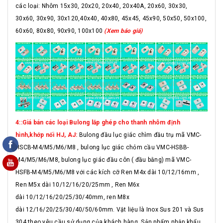
các loại: Nhôm 15x30, 20x20, 20x40, 20x40A, 20x60, 30x30,
30x60, 30x90, 30x120,40x40, 40x80, 45x45, 45x90, 50x50, 50x100,
60x60, 80x80, 90x90, 100x100
(Xem báo giá)
4::Giá bán các loại Bulong lắp ghép cho thanh nhôm định
hình,khớp nối HJ, AJ:
Bulong đầu lục giác chìm đầu trụ mã VMC-
HSCB-M4/M5/M6/M8 , bulong lục giác chỏm cầu VMC-HSBB-
M4/M5/M6/M8, bulong lục giác đầu côn ( đầu bằng) mã VMC-
HSFB-M4/M5/M6/M8 với các kích cỡ Ren M4x dài 10/12/16mm ,
Ren M5x dài 10/12/16/20/25mm , Ren M6x
dài 10/12/16/20/25/30/40mm, ren M8x
dài 12/16/20/25/30/40/50/60mm. Vật liệu là Inox Sus 201 và Sus
304 theo yêu cầu sử dụng của khách hàng. Sản phẩm nhập khẩu