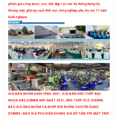
phẩm gia công laser, cnc, đột dập / sx các hệ thống băng tải,
khung máy ,phòng sạch lĩnh vực công nghiệp phụ trợ với 11 năm
kinh nghiệm.
GIÁ BÁN NHÔM ĐỊNH HÌNH 2021 -GIÁ BÁN ỐNG THÉP BỌC
NHỰA ABS D28MM MỚI NHẤT 2021, ỐNG THÉP ECO D28MM,
BÁO GIÁ ỐNG NHÔM VÀ KHỚP NỐI NHÔM CHUYÊN DỤNG
D28MM / BÁO GIÁ PHỤ KIỆN KHUNG GIÁ ĐỠ TẤM PIN MẶT TRỜI