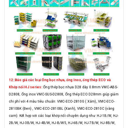
12::Báo giá các loại Ống bọc nhựa, ống Inox, ống thép ECO và
Khớp nối HJ series:
Ống thép bọc nhựa D28 dày 0.8mm VMC-ABS-
D2808, Ống inox VMC-SUS-D2808, Ống thép ECO D28mm giúp giảm
chi phí với 4 màu tiêu chuẩn: VMC-ECO-2810G ( Xám), VMC-ECO-
2810BK (Đen) , VMC-ECO-2810BL (Xanh), VMC-ECO-2810C (vàng
cam). Kết hợp với các loại khớp nối chuyên dụng như HJ-1B/W, HJ-
2B/W, HJ-3B/W, HJ-4B/W, HJ-B/W5, HJ-6B/W, HJ-7B/W, HJ-8B/W,