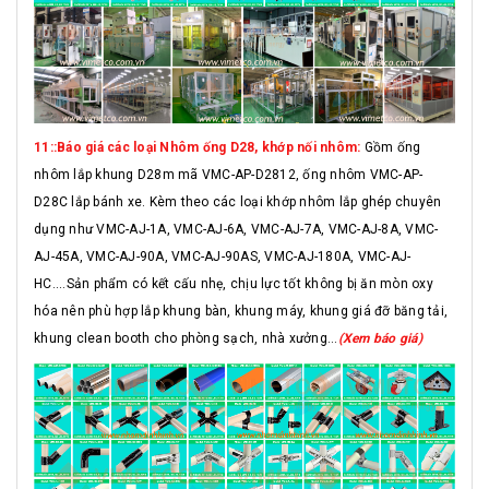
11::Báo giá các loại Nhôm ống D28, khớp nối nhôm:
Gồm ống
nhôm lắp khung D28m mã VMC-AP-D2812, ống nhôm VMC-AP-
D28C lắp bánh xe. Kèm theo các loại khớp nhôm lắp ghép chuyên
dụng như VMC-AJ-1A, VMC-AJ-6A, VMC-AJ-7A, VMC-AJ-8A, VMC-
AJ-45A, VMC-AJ-90A, VMC-AJ-90AS, VMC-AJ-180A, VMC-AJ-
HC....Sản phẩm có kết cấu nhẹ, chịu lực tốt không bị ăn mòn oxy
hóa nên phù hợp lắp khung bàn, khung máy, khung giá đỡ băng tải,
khung clean booth cho phòng sạch, nhà xưởng...
(Xem báo giá)