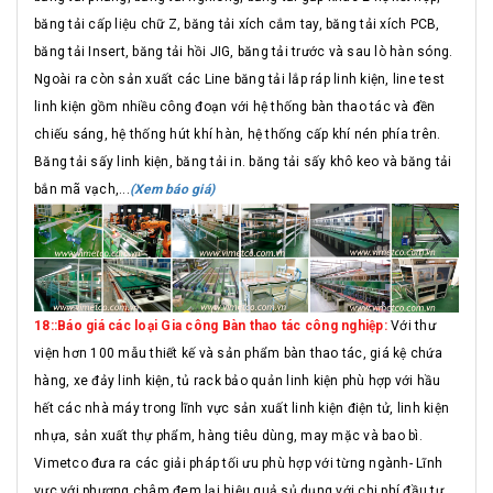
băng tải cấp liệu chữ Z, băng tải xích cắm tay, băng tải xích PCB,
băng tải Insert, băng tải hồi JIG, băng tải trước và sau lò hàn sóng.
Ngoài ra còn sản xuất các Line băng tải lắp ráp linh kiện, line test
linh kiện gồm nhiều công đoạn với hệ thống bàn thao tác và đền
chiếu sáng, hệ thống hút khí hàn, hệ thống cấp khí nén phía trên.
Băng tải sấy linh kiện, băng tải in. băng tải sấy khô keo và băng tải
bắn mã vạch,...
(Xem báo giá)
18::Báo giá các loại Gia công Bàn thao tác công nghiệp:
Với thư
viện hơn 100 mẫu thiết kế và sản phẩm bàn thao tác, giá kệ chứa
hàng, xe đảy linh kiện, tủ rack bảo quản linh kiện phù hợp với hầu
hết các nhà máy trong lĩnh vực sản xuất linh kiện điện tử, linh kiện
nhựa, sản xuất thự phẩm, hàng tiêu dùng, may mặc và bao bì.
Vimetco đưa ra các giải pháp tối ưu phù hợp với từng ngành- Lĩnh
vực với phương châm đem lại hiệu quả sủ dụng với chi phí đầu tư