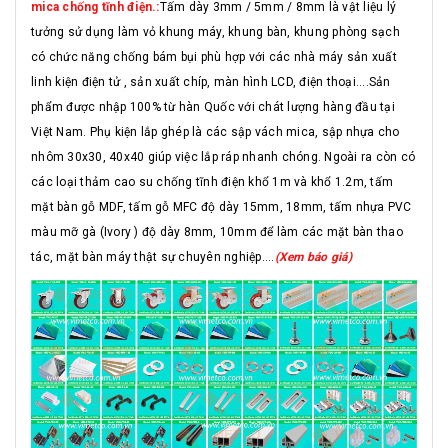
mica chống tĩnh điện.:
Tấm dày 3mm / 5mm / 8mm là vật liệu lý
tưởng sử dụng làm vỏ khung máy, khung bàn, khung phòng sạch
có chức năng chống bám bụi phù hợp với các nhà máy sản xuất
linh kiện điện tử , sản xuất chíp, màn hình LCD, điện thoại....Sản
phẩm được nhập 100% từ hàn Quốc với chát lượng hàng đầu tại
Việt Nam. Phụ kiện lắp ghép là các sập vách mica, sập nhựa cho
nhôm 30x30, 40x40 giúp việc lắp ráp nhanh chóng. Ngoài ra còn có
các loại thảm cao su chống tĩnh điện khổ 1m và khổ 1.2m, tấm
mặt bàn gỗ MDF, tấm gỗ MFC độ dày 15mm, 18mm, tấm nhựa PVC
màu mỡ gà (Ivory ) độ dày 8mm, 10mm để làm các mặt bàn thao
tác, mặt bàn máy thật sự chuyên nghiệp....
(Xem báo giá)