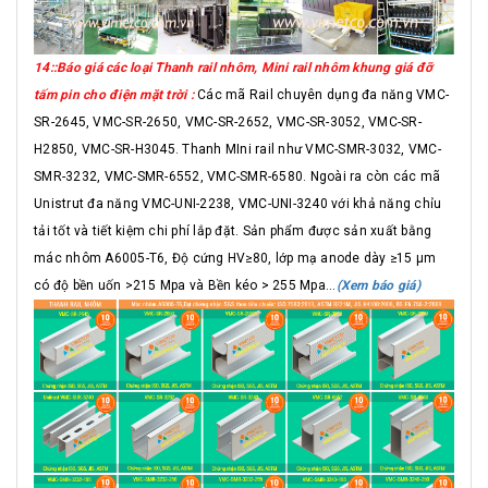
14::Báo giá các loại Thanh rail nhôm, Mini rail nhôm khung giá đỡ
tấm pin cho điện mặt trời :
Các mã Rail chuyên dụng đa năng VMC-
SR-2645, VMC-SR-2650, VMC-SR-2652, VMC-SR-3052, VMC-SR-
H2850, VMC-SR-H3045. Thanh MIni rail như VMC-SMR-3032, VMC-
SMR-3232, VMC-SMR-6552, VMC-SMR-6580. Ngoài ra còn các mã
Unistrut đa năng VMC-UNI-2238, VMC-UNI-3240 với khả năng chỉu
tải tốt và tiết kiệm chi phí lắp đặt. Sản phẩm được sản xuất bằng
mác nhôm A6005-T6, Độ cứng HV≥80, lớp mạ anode dày ≥15 μm
có độ bền uốn >215 Mpa và Bền kéo > 255 Mpa...
(Xem báo giá)