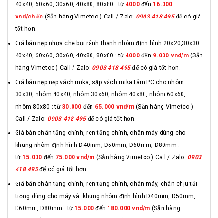
40x40, 60x60, 30x60, 40x80, 80x80 : từ
4000
đến
16.000
vnd/chiếc
(Sẵn hàng Vimetco ) Call / Zalo:
0903 418 495
để có giá
tốt hơn.
Giá bán nẹp nhựa che bụi rãnh thanh nhôm định hình 20x20,30x30,
40x40, 60x60, 30x60, 40x80, 80x80 : từ
4000
đến
9.000 vnd/m
(Sẵn
hàng Vimetco ) Call / Zalo:
0903 418 495
để có giá tốt hơn.
Giá bán nẹp nẹp vách mika, sập vách mika tâm PC cho nhôm
30x30, nhôm 40x40, nhôm 30x60, nhôm 40x80, nhôm 60x60,
nhôm 80x80 : từ
30.000
đến
65.000 vnd/m
(Sẵn hàng Vimetco )
Call / Zalo:
0903 418 495
để có giá tốt hơn.
Giá bán chân tăng chỉnh, ren tăng chỉnh, chân máy dùng cho
khung nhôm định hình D40mm, D50mm, D60mm, D80mm :
từ
15.000
đến
75.000 vnd/m
(Sẵn hàng Vimetco ) Call / Zalo:
0903
418 495
để có giá tốt hơn.
Giá bán chân tăng chỉnh, ren tăng chỉnh, chân máy, chân chịu tải
trọng dùng cho máy và khung nhôm định hình D40mm, D50mm,
D60mm, D80mm : từ
15.000
đến
180.000 vnd/m
(Sẵn hàng