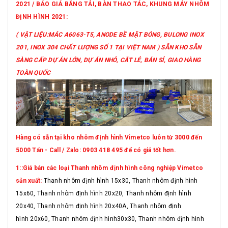
2021 / BÁO GIÁ BĂNG TẢI, BÀN THAO TÁC, KHUNG MÁY NHÔM
ĐỊNH HÌNH 2021:
( VẬT LIỆU:MÁC A6063-T5, ANODE BỀ MẶT BÓNG, BULONG INOX
201, INOX 304 CHẤT LƯỢNG SỐ 1 TẠI VIỆT NAM ) SẴN KHO SẴN
SÀNG CẤP DỰ ÁN LỚN, DỰ ÁN NHỎ, CẮT LẺ, BÁN SỈ, GIAO HÀNG
TOÀN QUỐC
Hàng có sẵn tại kho nhôm định hình Vimetco luôn từ 3000 đến
5000 Tấn - Call / Zalo: 0903 418 495 để có giá tốt hơn.
1::Giá bán các loại Thanh nhôm định hình công nghiệp Vimetco
sản xuất:
Thanh nhôm định hình 15x30, Thanh nhôm định hình
15x60, Thanh nhôm định hình 20x20, Thanh nhôm định hình
20x40, Thanh nhôm định hình 20x40A, Thanh nhôm định
hình 20x60, Thanh nhôm định hình30x30, Thanh nhôm định hình