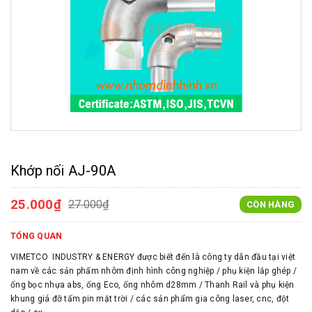
Khớp nối AJ-90A
25.000₫
27.000₫
CÒN HÀNG
TỔNG QUAN
VIMETCO INDUSTRY & ENERGY được biết đến là công ty dẫn đầu tại việt
nam về các sản phẩm nhôm định hình công nghiệp / phụ kiện lắp ghép /
ống bọc nhựa abs, ống Eco, ống nhôm d28mm / Thanh Rail và phụ kiện
khung giá đỡ tấm pin mặt trời / các sản phẩm gia công laser, cnc, đột