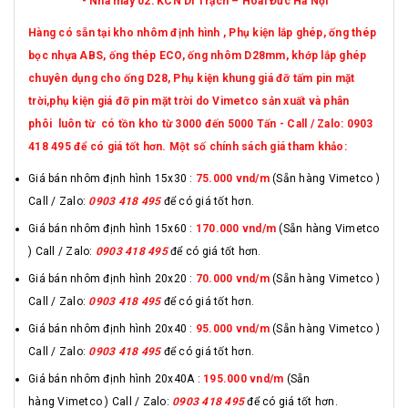
- Nhà máy 02: KCN Di Trạch – Hoài Đức Hà Nội
Hàng có sẵn tại kho nhôm định hình , Phụ kiện lắp ghép, ống thép
bọc nhựa ABS, ống thép ECO, ống nhôm D28mm, khớp lắp ghép
chuyên dụng cho ống D28, Phụ kiện khung giá đỡ tấm pin mặt
trời,phụ kiện giá đỡ pin mặt trời do Vimetco sản xuất và phân
phôi luôn từ có tồn kho từ 3000 đến 5000 Tấn - Call / Zalo: 0903
418 495 để có giá tốt hơn. Một số chính sách giá tham khảo:
Giá bán nhôm định hình 15x30 :
75.000 vnd
/m
(Sẵn hàng Vimetco )
Call / Zalo:
0903 418 495
để có giá tốt hơn.
Giá bán nhôm định hình 15x60 :
170.000 vnd/m
(Sẵn hàng Vimetco
) Call / Zalo:
0903 418 495
để có giá tốt hơn.
Giá bán nhôm định hình 20x20 :
70.000 vnd/m
(Sẵn hàng Vimetco )
Call / Zalo:
0903 418 495
để có giá tốt hơn.
Giá bán nhôm định hình 20x40 :
95.000 vnd/m
(Sẵn hàng Vimetco )
Call / Zalo:
0903 418 495
để có giá tốt hơn.
Giá bán nhôm định hình 20x40A :
195.000 vnd/m
(Sẵn
hàng Vimetco ) Call / Zalo:
0903 418 495
để có giá tốt hơn.