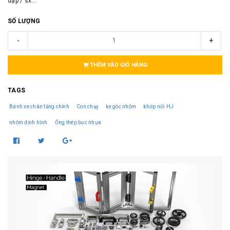
dập / sx...
SỐ LƯỢNG
-
+
THÊM VÀO GIỎ HÀNG
TAGS
Bánh xe chân tăng chỉnh
Con chạy
ke góc nhôm
khớp nối HJ
nhôm định hình
Ống thép bọc nhựa