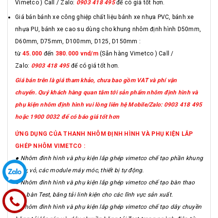
Vimetco ) Call / Zalo:
0903 418 495
để có giá tốt hơn.
Giá bán bánh xe công ghiệp chất liệu bánh xe nhựa PVC, bánh xe
nhựa PU, bánh xe cao su dùng cho khung nhôm định hình D50mm,
D60mm, D75mm, D100mm, D125, D150mm :
từ
45.000
đến
380.000 vnd/m
(Sẵn hàng Vimetco ) Call /
Zalo:
0903 418 495
để có giá tốt hơn.
Giá bán trên là giá tham khảo, chưa bao gồm VAT và phí vận
chuyển. Quý khách hàng quan tâm tới sản phẩm nhôm định hình và
phụ kiện nhôm định hình vui lòng liên hệ Mobile/Zalo: 0903 418 495
hoặc 1900 0032 để có báo giá tốt hơn
ỨNG DỤNG CỦA THANH NHÔM ĐỊNH HÌNH VÀ PHỤ KIỆN LẮP
GHÉP NHÔM VIMETCO :
● Nhôm đinh hình và phụ kiện lắp ghép vimetco chế tạo phần khung
máy, vỏ, các module máy móc, thiết bị tự động.
● Nhôm đinh hình và phụ kiện lắp ghép vimetco chế tạo bàn thao
tác, bàn Test, băng tải linh kiện cho các lĩnh vực sản xuất.
● Nhôm đinh hình và phụ kiện lắp ghép vimetco chế tạo dây chuyền