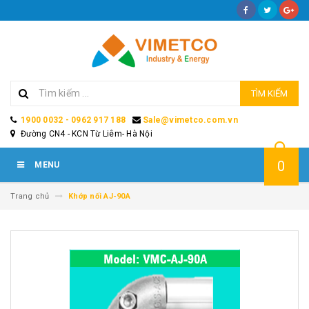
TÌM KIẾM
1900 0032 - 0962 917 188
Sale@vimetco.com.vn
Đường CN4 - KCN Từ Liêm- Hà Nội
0
MENU
Trang chủ
Khớp nối AJ-90A