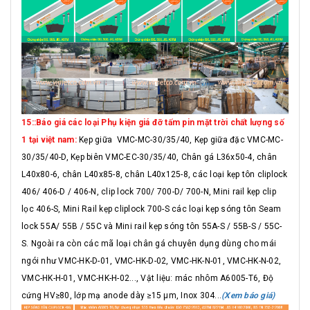
15::Báo giá các loại Phụ kiện giá đỡ tấm pin mặt trời chất lượng số
1 tại việt nam:
Kẹp giữa VMC-MC-30/35/40, Kẹp giữa đặc VMC-MC-
30/35/40-D, Kẹp biên VMC-EC-30/35/40, Chân gá L36x50-4, chân
L40x80-6, chân L40x85-8, chân L40x125-8, các loại kẹp tôn cliplock
406/ 406-D / 406-N, clip lock 700/ 700-D/ 700-N, Mini rail kẹp clip
lọc 406-S, Mini Rail kẹp cliplock 700-S các loại kẹp sóng tôn Seam
lock 55A/ 55B / 55C và Mini rail kẹp sóng tôn 55A-S / 55B-S / 55C-
S. Ngoài ra còn các mã loại chân gá chuyên dụng dùng cho mái
ngói như VMC-HK-D-01, VMC-HK-D-02, VMC-HK-N-01, VMC-HK-N-02,
VMC-HK-H-01, VMC-HK-H-02..., Vật liệu: mác nhôm A6005-T6, Độ
cứng HV≥80, lớp mạ anode dày ≥15 μm, Inox 304...
(Xem báo giá)