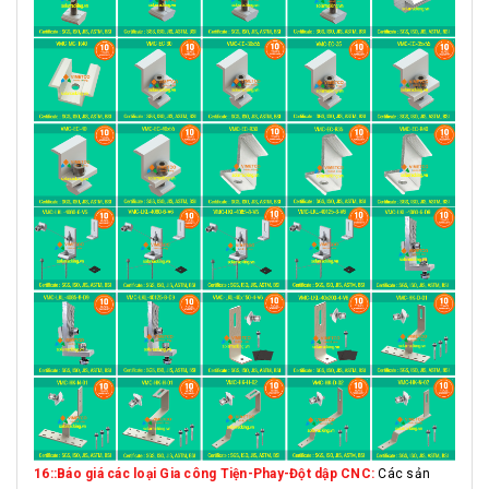
16::Báo giá các loại Gia công Tiện-Phay-Đột dập CNC:
Các sản