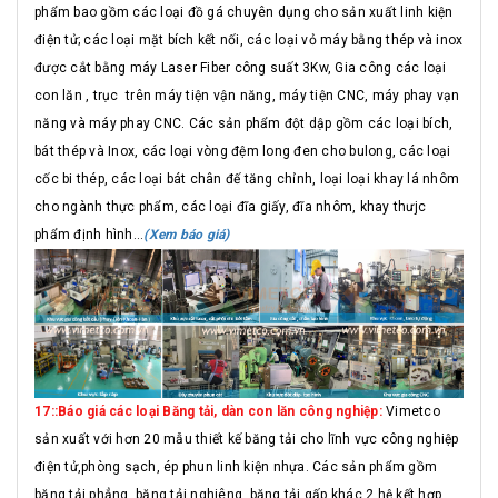
phẩm bao gồm các loại đồ gá chuyên dụng cho sản xuất linh kiện
điện tử; các loại mặt bích kết nối, các loại vỏ máy bằng thép và inox
được cắt bằng máy Laser Fiber công suất 3Kw, Gia công các loại
con lăn , trục trên máy tiện vận năng, máy tiện CNC, máy phay vạn
năng và máy phay CNC. Các sản phẩm đột dập gồm các loại bích,
bát thép và Inox, các loại vòng đệm long đen cho bulong, các loại
cốc bi thép, các loại bát chân đế tăng chỉnh, loại loại khay lá nhôm
cho ngành thực phẩm, các loại đĩa giấy, đĩa nhôm, khay thưjc
phẩm định hình...
(Xem báo giá)
17::Báo giá các loại Băng tải, dàn con lăn công nghiệp:
Vimetco
sản xuất với hơn 20 mẫu thiết kế băng tải cho lĩnh vực công nghiệp
điện tử,phòng sạch, ép phun linh kiện nhựa. Các sản phẩm gồm
băng tải phẳng, băng tải nghiêng, băng tải gấp khác 2 hệ kết hợp,