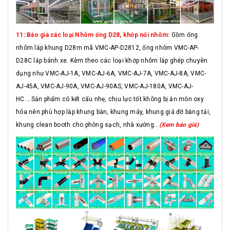
11::Báo giá các loại Nhôm ống D28, khớp nối nhôm:
Gồm ống
nhôm lắp khung D28m mã VMC-AP-D2812, ống nhôm VMC-AP-
D28C lắp bánh xe. Kèm theo các loại khớp nhôm lắp ghép chuyên
dụng như VMC-AJ-1A, VMC-AJ-6A, VMC-AJ-7A, VMC-AJ-8A, VMC-
AJ-45A, VMC-AJ-90A, VMC-AJ-90AS, VMC-AJ-180A, VMC-AJ-
HC....Sản phẩm có kết cấu nhẹ, chịu lực tốt không bị ăn mòn oxy
hóa nên phù hợp lắp khung bàn, khung máy, khung giá đỡ băng tải,
khung clean booth cho phòng sạch, nhà xưởng...
(Xem báo giá)