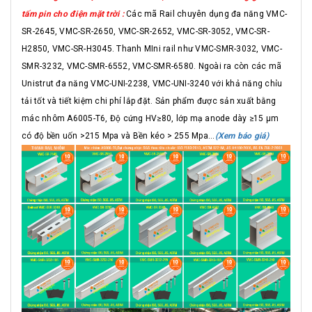
tấm pin cho điện mặt trời :
Các mã Rail chuyên dụng đa năng VMC-
SR-2645, VMC-SR-2650, VMC-SR-2652, VMC-SR-3052, VMC-SR-
H2850, VMC-SR-H3045. Thanh MIni rail như VMC-SMR-3032, VMC-
SMR-3232, VMC-SMR-6552, VMC-SMR-6580. Ngoài ra còn các mã
Unistrut đa năng VMC-UNI-2238, VMC-UNI-3240 với khả năng chỉu
tải tốt và tiết kiệm chi phí lắp đặt. Sản phẩm được sản xuất bằng
mác nhôm A6005-T6, Độ cứng HV≥80, lớp mạ anode dày ≥15 μm
có độ bền uốn >215 Mpa và Bền kéo > 255 Mpa...
(Xem báo giá)