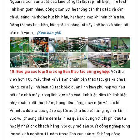
Ngoài ra còn sản xuất các Line băng tải lắp ráp linh kiện, line test
linh kiện gồm nhiều công đoạn với hệ thống bàn thao tác và đền
chiếu sáng, hệ thống hút khí hàn, hệ thống cấp khí nén phía trên.
Băng tải sấy linh kiện, băng tải in. băng tải sấy khô keo và băng tải
bắn mã vạch,...
(Xem báo giá)
18::Báo giá các loại Gia công Bàn thao tác công nghiệp:
Với thư
viện hơn 100 mẫu thiết kế và sản phẩm bàn thao tác, giá kệ chứa
hàng, xe đảy linh kiện, tủ rack bảo quản linh kiện phù hợp với hầu
hết các nhà máy trong lĩnh vực sản xuất linh kiện điện tử, linh kiện
nhựa, sản xuất thự phẩm, hàng tiêu dùng, may mặc và bao bì.
Vimetco đưa ra các giải pháp tối ưu phù hợp với từng ngành- Lĩnh
vực với phương châm đem lại hiệu quả sủ dụng với chi phí đầu tư
hợp lý nhất cho khách hàng. Với quy mô sản xuất công nghiệp rộng
lớn và kinh nghiệm 11 năm trong lĩnh vực sản xuất hàng công