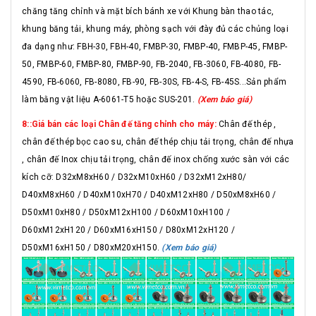
chăng tăng chỉnh và mặt bích bánh xe với Khung bàn thao tác,
khung băng tải, khung máy, phòng sạch với đày đủ các chủng loại
đa dạng như: FBH-30, FBH-40, FMBP-30, FMBP-40, FMBP-45, FMBP-
50, FMBP-60, FMBP-80, FMBP-90, FB-2040, FB-3060, FB-4080, FB-
4590, FB-6060, FB-8080, FB-90, FB-30S, FB-4-S, FB-45S...Sản phẩm
làm bằng vật liệu A-6061-T5 hoặc SUS-201.
(Xem báo giá)
8::Giá bán các loại Chân đế tăng chỉnh cho máy:
Chân đế thép ,
chân đế thép bọc cao su, chân đế thép chịu tải trọng, chân đế nhựa
, chân đế Inox chịu tải trọng, chân đế inox chống xước sàn với các
kích cỡ: D32xM8xH60 / D32xM10xH60 / D32xM12xH80/
D40xM8xH60 / D40xM10xH70 / D40xM12xH80 / D50xM8xH60 /
D50xM10xH80 / D50xM12xH100 / D60xM10xH100 /
D60xM12xH120 / D60xM16xH150 / D80xM12xH120 /
D50xM16xH150 / D80xM20xH150.
(Xem báo giá)