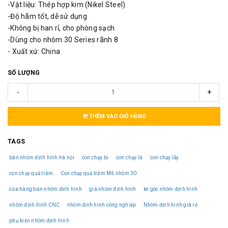
-Vật liệu: Thép hợp kim (Nikel Steel)
-Độ hãm tốt, dễ sử dụng
-Không bị han rỉ, cho phòng sạch
-Dùng cho nhôm 30 Series rãnh 8
- Xuất xứ: China
SỐ LƯỢNG
-
+
THÊM VÀO GIỎ HÀNG
TAGS
bán nhôm định hình hà nội
con chạy bi
con chạy lá
con chạy lẫy
con chạy quả trám
Con chạy quả trám M6 nhôm 30
cửa hàng bán nhôm định hình
giá nhôm định hình
ke góc nhôm định hình
nhôm định hình CNC
nhôm định hình công nghiệp
Nhôm định hình giá rẻ
phụ kiện nhôm định hình