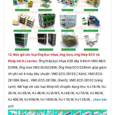
12::Báo giá các loại Ống bọc nhựa, ống Inox, ống thép ECO và
Khớp nối HJ series:
Ống thép bọc nhựa D28 dày 0.8mm VMC-ABS-
D2808, Ống inox VMC-SUS-D2808, Ống thép ECO D28mm giúp giảm
chi phí với 4 màu tiêu chuẩn: VMC-ECO-2810G ( Xám), VMC-ECO-
2810BK (Đen) , VMC-ECO-2810BL (Xanh), VMC-ECO-2810C (vàng
cam). Kết hợp với các loại khớp nối chuyên dụng như HJ-1B/W, HJ-
2B/W, HJ-3B/W, HJ-4B/W, HJ-B/W5, HJ-6B/W, HJ-7B/W, HJ-8B/W,
HJ-45B/W, HJ-90B/W, HJ-180B/W, HJ-11B/W, HJ-12B/W,...
(Xem báo
giá)