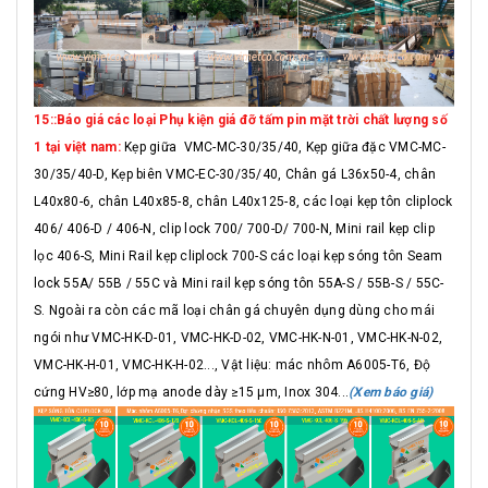
15::Báo giá các loại Phụ kiện giá đỡ tấm pin mặt trời chất lượng số
1 tại việt nam:
Kẹp giữa VMC-MC-30/35/40, Kẹp giữa đặc VMC-MC-
30/35/40-D, Kẹp biên VMC-EC-30/35/40, Chân gá L36x50-4, chân
L40x80-6, chân L40x85-8, chân L40x125-8, các loại kẹp tôn cliplock
406/ 406-D / 406-N, clip lock 700/ 700-D/ 700-N, Mini rail kẹp clip
lọc 406-S, Mini Rail kẹp cliplock 700-S các loại kẹp sóng tôn Seam
lock 55A/ 55B / 55C và Mini rail kẹp sóng tôn 55A-S / 55B-S / 55C-
S. Ngoài ra còn các mã loại chân gá chuyên dụng dùng cho mái
ngói như VMC-HK-D-01, VMC-HK-D-02, VMC-HK-N-01, VMC-HK-N-02,
VMC-HK-H-01, VMC-HK-H-02..., Vật liệu: mác nhôm A6005-T6, Độ
cứng HV≥80, lớp mạ anode dày ≥15 μm, Inox 304...
(Xem báo giá)