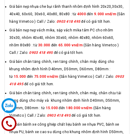
Giá bán nẹp nhựa che bụi rãnh thanh nhôm định hình 20x20,30x30,
40x40, 60x60, 30x60, 40x80, 80x80 : từ
4000
đến
9.000 vnd/m
(Sẵn
hàng Vimetco ) Call / Zalo:
0903 418 495
để có giá tốt hơn.
Giá bán nẹp nẹp vách mika, sập vách mika tâm PC cho nhôm
30x30, nhôm 40x40, nhôm 30x60, nhôm 40x80, nhôm 60x60,
nhôm 80x80 : từ
30.000
đến
65.000 vnd/m
(Sẵn hàng Vimetco )
Call / Zalo:
0903 418 495
để có giá tốt hơn.
Giá bán chân tăng chỉnh, ren tăng chỉnh, chân máy dùng cho
khung nhôm định hình D40mm, D50mm, D60mm, D80mm :
từ
15.000
đến
75.000 vnd/m
(Sẵn hàng Vimetco ) Call / Zalo:
0903
418 495
để có giá tốt hơn.
Giá bán chân tăng chỉnh, ren tăng chỉnh, chân máy, chân chịu tải
trọng dùng cho máy và khung nhôm định hình D40mm, D50mm,
D60mm, D80mm : từ
15.000
đến
180.000 vnd/m
(Sẵn hàng
Vimetco ) Call / Zalo:
0903 418 495
để có giá tốt hơn.
Giá bán bánh xe công ghiệp chất liệu bánh xe nhựa PVC, bánh xe
nhựa PU, bánh xe cao su dùng cho khung nhôm định hình D50mm,