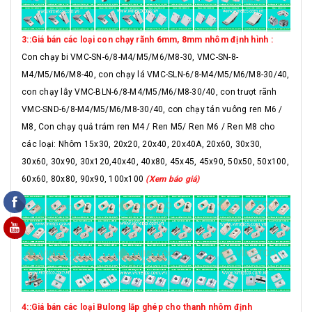
3::Giá bán các loại con chạy rãnh 6mm, 8mm nhôm định hình :
Con chạy bi VMC-SN-6/8-M4/M5/M6/M8-30, VMC-SN-8-
M4/M5/M6/M8-40, con chạy lá VMC-SLN-6/8-M4/M5/M6/M8-30/40,
con chạy lẫy VMC-BLN-6/8-M4/M5/M6/M8-30/40, con trượt rãnh
VMC-SND-6/8-M4/M5/M6/M8-30/40, con chạy tán vuông ren M6 /
M8, Con chạy quả trám ren M4 / Ren M5/ Ren M6 / Ren M8 cho
các loại: Nhôm 15x30, 20x20, 20x40, 20x40A, 20x60, 30x30,
30x60, 30x90, 30x120,40x40, 40x80, 45x45, 45x90, 50x50, 50x100,
60x60, 80x80, 90x90, 100x100
(Xem báo giá)
4::Giá bán các loại Bulong lắp ghép cho thanh nhôm định