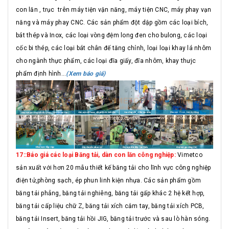
con lăn , trục trên máy tiện vận năng, máy tiện CNC, máy phay vạn
năng và máy phay CNC. Các sản phẩm đột dập gồm các loại bích,
bát thép và Inox, các loại vòng đệm long đen cho bulong, các loại
cốc bi thép, các loại bát chân đế tăng chỉnh, loại loại khay lá nhôm
cho ngành thực phẩm, các loại đĩa giấy, đĩa nhôm, khay thưjc
phẩm định hình...
(Xem báo giá)
17::Báo giá các loại Băng tải, dàn con lăn công nghiệp:
Vimetco
sản xuất với hơn 20 mẫu thiết kế băng tải cho lĩnh vực công nghiệp
điện tử,phòng sạch, ép phun linh kiện nhựa. Các sản phẩm gồm
băng tải phẳng, băng tải nghiêng, băng tải gấp khác 2 hệ kết hợp,
băng tải cấp liệu chữ Z, băng tải xích cắm tay, băng tải xích PCB,
băng tải Insert, băng tải hồi JIG, băng tải trước và sau lò hàn sóng.