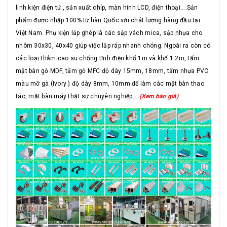
linh kiện điện tử , sản xuất chíp, màn hình LCD, điện thoại....Sản
phẩm được nhập 100% từ hàn Quốc với chát lượng hàng đầu tại
Việt Nam. Phụ kiện lắp ghép là các sập vách mica, sập nhựa cho
nhôm 30x30, 40x40 giúp việc lắp ráp nhanh chóng. Ngoài ra còn có
các loại thảm cao su chống tĩnh điện khổ 1m và khổ 1.2m, tấm
mặt bàn gỗ MDF, tấm gỗ MFC độ dày 15mm, 18mm, tấm nhựa PVC
màu mỡ gà (Ivory ) độ dày 8mm, 10mm để làm các mặt bàn thao
tác, mặt bàn máy thật sự chuyên nghiệp....
(Xem báo giá)