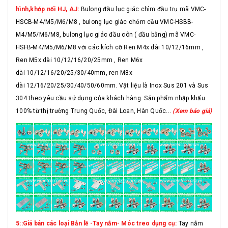
hình,khớp nối HJ, AJ:
Bulong đầu lục giác chìm đầu trụ mã VMC-
HSCB-M4/M5/M6/M8 , bulong lục giác chỏm cầu VMC-HSBB-
M4/M5/M6/M8, bulong lục giác đầu côn ( đầu bằng) mã VMC-
HSFB-M4/M5/M6/M8 với các kích cỡ Ren M4x dài 10/12/16mm ,
Ren M5x dài 10/12/16/20/25mm , Ren M6x
dài 10/12/16/20/25/30/40mm, ren M8x
dài 12/16/20/25/30/40/50/60mm. Vật liệu là Inox Sus 201 và Sus
304 theo yêu cầu sử dụng của khách hàng. Sản phẩm nhập khẩu
100% từ thị trường Trung Quốc, Đài Loan, Hàn Quốc...
(Xem báo giá)
5::Giá bán các loại Bản lề -Tay nắm- Móc treo dụng cụ:
Tay nắm