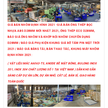
GIÁ BÁN NHÔM ĐỊNH HÌNH 2021 -GIÁ BÁN ỐNG THÉP BỌC
NHỰA ABS D28MM MỚI NHẤT 2021, ỐNG THÉP ECO D28MM,
BÁO GIÁ ỐNG NHÔM VÀ KHỚP NỐI NHÔM CHUYÊN DỤNG
D28MM / BÁO GIÁ PHỤ KIỆN KHUNG GIÁ ĐỠ TẤM PIN MẶT TRỜI
2021 / BÁO GIÁ BĂNG TẢI, BÀN THAO TÁC, KHUNG MÁY NHÔM
ĐỊNH HÌNH 2021:
( VẬT LIỆU:MÁC A6063-T5, ANODE BỀ MẶT BÓNG, BULONG INOX
201, INOX 304 CHẤT LƯỢNG SỐ 1 TẠI VIỆT NAM ) SẴN KHO SẴN
SÀNG CẤP DỰ ÁN LỚN, DỰ ÁN NHỎ, CẮT LẺ, BÁN SỈ, GIAO HÀNG
TOÀN QUỐC