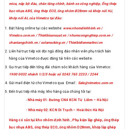
mica, nắp bịt đàu, chân tăng chỉnh, bánh xe công nghiệp, Ống thép
bọc nhựa ABS, ống thép ECO, ống nhôm Ø28mm và khớp nối HJ,
khớp nối AL của Vimetco tại đâu:
Đặt hàng online tại các website:
www.nhomdinhhinh.vn /
Vimetco.com.vn / Thietbisanxuat.vn / nhomcongnghiep.com.vn /
chantangchinh.vn / solarracking.vn / Thietbidienmattroi.vn
Liên hệ trực tiếp với đội ngũ đông đảo nhân viên phụ trách bán
hàng của Vimetco được đăng tải trên các website.
Gọi trực tiếp đến tổng đài chăm sóc khách hàng của Vimetco:
1900 0032 nhánh 1/2/3 hoặc số 0243 765 2233 / 2244
Gửi mail điện tử cho Vimetco qua Email :
Sale@vimetco.com.vn
Đến trực tiếp nhà máy, kho hàng của chúng tôi tại:
-
Nhà máy 01: Đường CN4 KCN Từ Liêm – Hà Nội
- Nhà máy 02: KCN Di Trạch – Hoài Đức Hà Nội
Hàng có sẵn tại kho nhôm định hình , Phụ kiện lắp ghép, ống thép
bọc nhựa ABS, ống thép ECO, ống nhôm D28mm, khớp lắp ghép