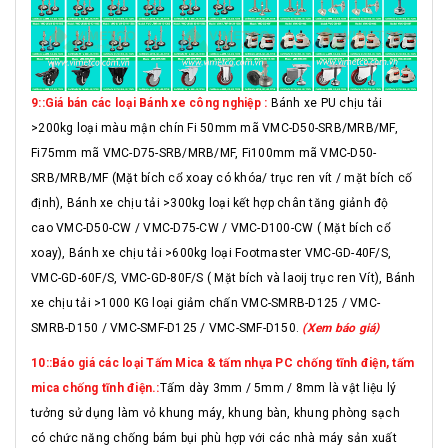
9::Giá bán các loại Bánh xe công nghiệp :
Bánh xe PU chịu tải
>200kg loại màu mận chín Fi 50mm mã VMC-D50-SRB/MRB/MF,
Fi75mm mã VMC-D75-SRB/MRB/MF, Fi100mm mã VMC-D50-
SRB/MRB/MF (Mặt bích cổ xoay có khóa/ trục ren vít / mặt bích cố
định), Bánh xe chịu tải >300kg loại kết hợp chân tăng giảnh độ
cao VMC-D50-CW / VMC-D75-CW / VMC-D100-CW ( Mặt bích cổ
xoay), Bánh xe chịu tải >600kg loại Footmaster VMC-GD-40F/S,
VMC-GD-60F/S, VMC-GD-80F/S ( Mặt bích và laoij trục ren Vít), Bánh
xe chịu tải >1000 KG loại giảm chấn VMC-SMRB-D125 / VMC-
SMRB-D150 / VMC-SMF-D125 / VMC-SMF-D150.
(Xem báo giá)
10::Báo giá các loại Tấm Mica & tấm nhựa PC chống tĩnh điện, tấm
mica chống tĩnh điện.:
Tấm dày 3mm / 5mm / 8mm là vật liệu lý
tưởng sử dụng làm vỏ khung máy, khung bàn, khung phòng sạch
có chức năng chống bám bụi phù hợp với các nhà máy sản xuất