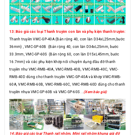
13::Báo giá các loại Thanh truyền con lăn và phụ kiện thanh truyền:
Thanh truyền VMC-GP-40A (Bản rộng 40, con lăn D34xL25mm,bước
36mm) , VMC-GP-60B (Bản rộng 40, con lăn D34xL25mm, bước
33.3mm, VMC-GP-60S (Bản rộng 60, con lăn D15xL45mm, bước
16.7mm) và các phụ kiện khớp nối chuyên dụng đầu đỡ thanh
truyền như VMC-RMB-40A, VMC-RMB-40B, VMC-RMB-40C, VMC-
RMB-40D dùng cho thanh truyền VMC-GP-40A và khớp VMC-RMB-
60A, VMC-RMB-60B, VMC-RMB-60C, VMC-RMB-60D dùng cho thanh
truyền nhựa VMC-GP-60B và VMC-GP-60S ...
(Xem báo giá)
14::Báo giá các loại Thanh rail nhôm, Mini rail nhôm khung giá đỡ