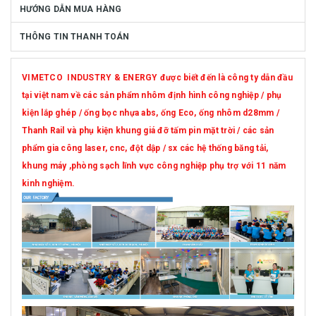
HƯỚNG DẪN MUA HÀNG
THÔNG TIN THANH TOÁN
VIMETCO INDUSTRY & ENERGY được biết đến là công ty dẫn đầu
tại việt nam về các sản phẩm nhôm định hình công nghiệp / phụ
kiện lắp ghép / ống bọc nhựa abs, ống Eco, ống nhôm d28mm /
Thanh Rail và phụ kiện khung giá đỡ tấm pin mặt trời / các sản
phẩm gia công laser, cnc, đột dập / sx các hệ thống băng tải,
khung máy ,phòng sạch lĩnh vực công nghiệp phụ trợ với 11 năm
kinh nghiệm.