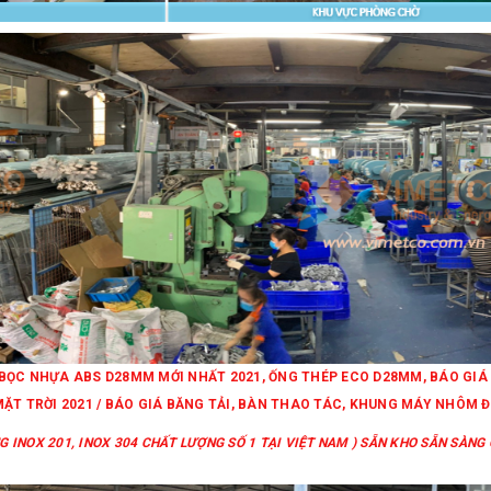
P BỌC NHỰA ABS D28MM MỚI NHẤT 2021, ỐNG THÉP ECO D28MM, BÁO G
MẶT TRỜI 2021 / BÁO GIÁ BĂNG TẢI, BÀN THAO TÁC, KHUNG MÁY NHÔM Đ
 INOX 201, INOX 304 CHẤT LƯỢNG SỐ 1 TẠI VIỆT NAM ) SẴN KHO SẴN SÀNG C