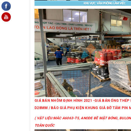
GIÁ BÁN NHÔM ĐỊNH HÌNH 2021 -GIÁ BÁN ỐNG THÉ
D28MM / BÁO GIÁ PHỤ KIỆN KHUNG GIÁ ĐỠ TẤM PIN 
( VẬT LIỆU:MÁC A6063-T5, ANODE BỀ MẶT BÓNG, BULONG
TOÀN QUỐC