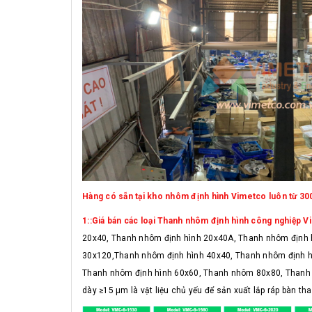
Hàng có sẵn tại kho nhôm định hình Vimetco luôn từ 3000
1::Giá bán các loại Thanh nhôm định hình công nghiệp V
20x40, Thanh nhôm định hình 20x40A, Thanh nhôm định 
30x120,Thanh nhôm định hình 40x40, Thanh nhôm định h
Thanh nhôm định hình 60x60, Thanh nhôm 80x80, Thanh 
dày ≥15 μm là vật liệu chủ yếu để sản xuất lắp ráp bàn thao