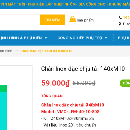
 PIN MẶT TRỜI- PHỤ KIỆN LÁP GHÉP NHÔM- GIA CÔNG CNC - KHUNG M
190
TÌM KIẾM
sản phẩm
Đườ
ỊNH HÌNH & PHỤ KIỆN
CÔNG NGHIỆP PHỤ TRỢ
PHỤ K
nh hình
Chân Inox đặc chịu tải fi40xM10
Chân Inox đặc chịu tải fi40xM10
59.000₫
65.000₫
CÒ
TỔNG QUAN
Chân Inox đặc chịu tải Ø40xM10
Model : VMC-LFM-40-10-80S
- KT: Ø40xM10xH80mm±5%
- Vật liệu: Inox 201 tiêu chuẩn