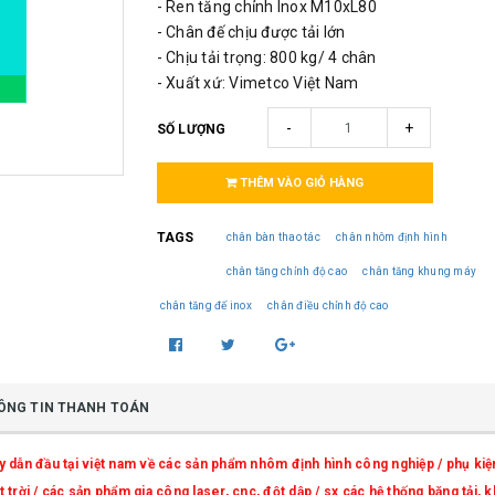
- Ren tăng chỉnh Inox M10xL80
- Chân đế chịu được tải lớn
- Chịu tải trọng: 800 kg/ 4 chân
- Xuất xứ: Vimetco Việt Nam
-
+
SỐ LƯỢNG
THÊM VÀO GIỎ HÀNG
TAGS
chân bàn thao tác
chân nhôm định hình
chân tăng chỉnh độ cao
chân tăng khung máy
chân tăng đế inox
chân điều chỉnh độ cao
ÔNG TIN THANH TOÁN
n đầu tại việt nam về các sản phẩm nhôm định hình công nghiệp / phụ kiện
trời / các sản phẩm gia công laser, cnc, đột dập / sx các hệ thống băng tải,