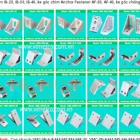
m IB-20, IB-30, IB-40, ke góc chìm Anchor Fastener AF-30, AF-40, ke góc chống 
hình :
Con chạy bi VMC-SN-6/8-M4/M5/M6/M8-30, VMC-SN-8-M4/M5/M6/M8-40,