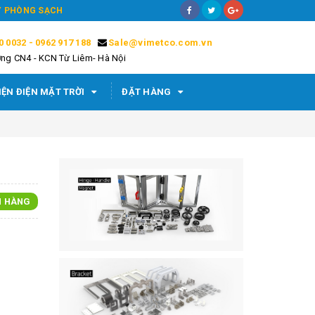
ÁY PHÒNG SẠCH
0 0032 - 0962 917 188
Sale@vimetco.com.vn
ng CN4 - KCN Từ Liêm- Hà Nội
IỆN ĐIỆN MẶT TRỜI
ĐẶT HÀNG
N HÀNG