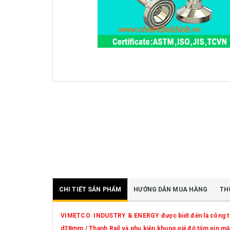
CHI TIẾT SẢN PHẨM
HƯỚNG DẪN MUA HÀNG
TH
VIMETCO INDUSTRY & ENERGY được biết đến là công ty dẫ
d28mm / Thanh Rail và phụ kiện khung giá đỡ tấm pin mặt 