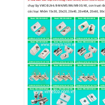
chạy lẫy VMC-BLN-6/8-M4/M5/M6/M8-30/40, con trượt rã
các loại: Nhôm 15x30, 20x20, 20x40, 20x40A, 20x60, 30x