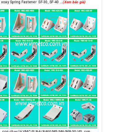
xoay Spring Fastener SF-30, SF-40 ...
(Xem báo giá)
 con chạy lá VMC-SLN-6/8-M4/M5/M6/M8-30/40, con