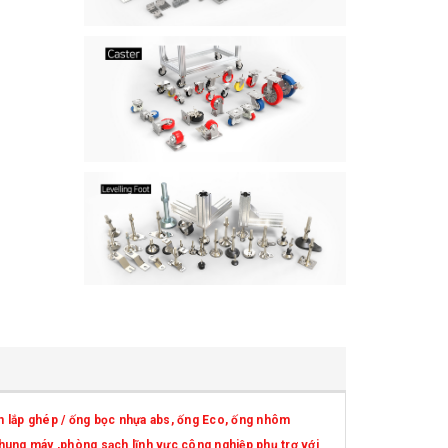
 lắp ghép / ống bọc nhựa abs, ống Eco, ống nhôm
 khung máy ,phòng sạch lĩnh vực công nghiệp phụ trợ với