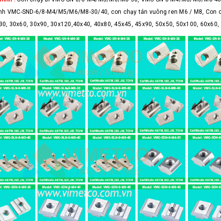
nh VMC-SND-6/8-M4/M5/M6/M8-30/40, con chạy tán vuông ren M6 / M8, Con c
30, 30x60, 30x90, 30x120,40x40, 40x80, 45x45, 45x90, 50x50, 50x100, 60x60