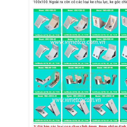
100x100. Ngoài ra còn có các loại ke chịu lực, ke góc chì
3::Giá bán các loại con chạy rãnh 6mm, 8mm nhôm định 