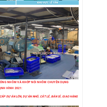
IÁ ỐNG NHÔM VÀ KHỚP NỐI NHÔM CHUYÊN DỤNG
ỊNH HÌNH 2021:
ẤP DỰ ÁN LỚN, DỰ ÁN NHỎ, CẮT LẺ, BÁN SỈ, GIAO HÀNG