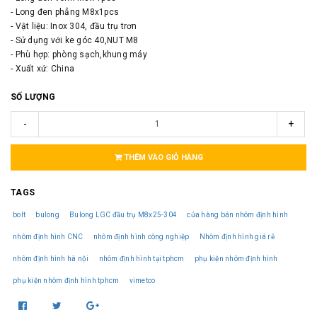
- Long đen phẳng M8x1pcs
- Vật liệu: Inox 304, đầu trụ trơn
- Sử dụng với ke góc 40,NUT M8
- Phù hợp: phòng sạch,khung máy
- Xuất xứ: China
SỐ LƯỢNG
-
+
THÊM VÀO GIỎ HÀNG
TAGS
bolt
bulong
Bulong LGC đầu trụ M8x25-304
cửa hàng bán nhôm định hình
nhôm định hình CNC
nhôm định hình công nghiệp
Nhôm định hình giá rẻ
nhôm định hình hà nội
nhôm định hình tại tphcm
phụ kiện nhôm định hình
phụ kiện nhôm định hình tphcm
vimetco