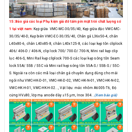
15::Báo giá các loại Phụ kiện giá đỡ tấm pin mặt trời chất lượng số
1 tại việt nam:
Kẹp giữa VMC-MC-30/35/40, Kẹp giữa đặc VMC-MC-
30/35/40-D, Kẹp biên VMC-EC-30/35/40, Chân gá L36x50-4, chân
L40x80-6, chân L40x85-8, chân L40x125-8, các loại kẹp tôn cliplock
406/ 406-D / 406-N, clip lock 700/ 700-D/ 700-N, Mini rail kẹp clip
lọc 406-S, Mini Rail kẹp cliplock 700-S các loại kẹp sóng tôn Seam
lock 55A/ 55B / 55C và Mini rail kẹp sóng tôn 55A-S / 55B-S / 55C-
S. Ngoài ra còn các mã loại chân gá chuyên dụng dùng cho mái
ngói như VMC-HK-D-01, VMC-HK-D-02, VMC-HK-N-01, VMC-HK-N-02,
VMC-HK-H-01, VMC-HK-H-02..., Vật liệu: mác nhôm A6005-T6, Độ
cứng HV≥80, lớp mạ anode dày ≥15 μm, Inox 304...
(Xem báo giá)