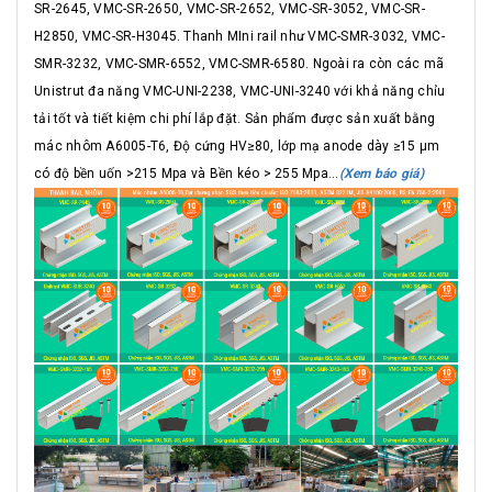
SR-2645, VMC-SR-2650, VMC-SR-2652, VMC-SR-3052, VMC-SR-
H2850, VMC-SR-H3045. Thanh MIni rail như VMC-SMR-3032, VMC-
SMR-3232, VMC-SMR-6552, VMC-SMR-6580. Ngoài ra còn các mã
Unistrut đa năng VMC-UNI-2238, VMC-UNI-3240 với khả năng chỉu
tải tốt và tiết kiệm chi phí lắp đặt. Sản phẩm được sản xuất bằng
mác nhôm A6005-T6, Độ cứng HV≥80, lớp mạ anode dày ≥15 μm
có độ bền uốn >215 Mpa và Bền kéo > 255 Mpa...
(Xem báo giá)