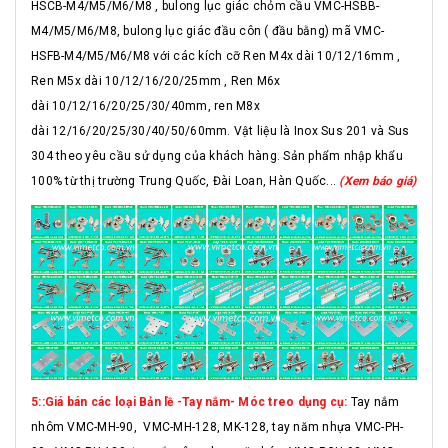
HSCB-M4/M5/M6/M8 , bulong lục giác chỏm cầu VMC-HSBB-
M4/M5/M6/M8, bulong lục giác đầu côn ( đầu bằng) mã VMC-
HSFB-M4/M5/M6/M8 với các kích cỡ Ren M4x dài 10/12/16mm ,
Ren M5x dài 10/12/16/20/25mm , Ren M6x
dài 10/12/16/20/25/30/40mm, ren M8x
dài 12/16/20/25/30/40/50/60mm. Vật liệu là Inox Sus 201 và Sus
304 theo yêu cầu sử dụng của khách hàng. Sản phẩm nhập khẩu
100% từ thị trường Trung Quốc, Đài Loan, Hàn Quốc...
(Xem báo giá)
5::Giá bán các loại Bản lề -Tay nắm- Móc treo dụng cụ:
Tay nắm
nhôm VMC-MH-90, VMC-MH-128, MK-128, tay năm nhựa VMC-PH-