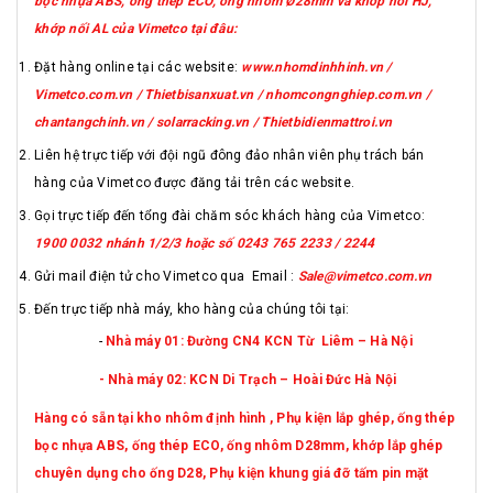
bọc nhựa ABS, ống thép ECO, ống nhôm Ø28mm và khớp nối HJ,
khớp nối AL của Vimetco tại đâu:
Đặt hàng online tại các website:
www.nhomdinhhinh.vn /
Vimetco.com.vn / Thietbisanxuat.vn / nhomcongnghiep.com.vn /
chantangchinh.vn / solarracking.vn / Thietbidienmattroi.vn
Liên hệ trực tiếp với đội ngũ đông đảo nhân viên phụ trách bán
hàng của Vimetco được đăng tải trên các website.
Gọi trực tiếp đến tổng đài chăm sóc khách hàng của Vimetco:
1900 0032 nhánh 1/2/3 hoặc số 0243 765 2233 / 2244
Gửi mail điện tử cho Vimetco qua Email :
Sale@vimetco.com.vn
Đến trực tiếp nhà máy, kho hàng của chúng tôi tại:
-
Nhà máy 01: Đường CN4 KCN Từ Liêm – Hà Nội
- Nhà máy 02: KCN Di Trạch – Hoài Đức Hà Nội
Hàng có sẵn tại kho nhôm định hình , Phụ kiện lắp ghép, ống thép
bọc nhựa ABS, ống thép ECO, ống nhôm D28mm, khớp lắp ghép
chuyên dụng cho ống D28, Phụ kiện khung giá đỡ tấm pin mặt