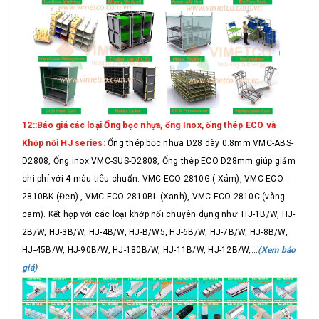
12::Báo giá các loại Ống bọc nhựa, ống Inox, ống thép ECO và
Khớp nối HJ series:
Ống thép bọc nhựa D28 dày 0.8mm VMC-ABS-
D2808, Ống inox VMC-SUS-D2808, Ống thép ECO D28mm giúp giảm
chi phí với 4 màu tiêu chuẩn: VMC-ECO-2810G ( Xám), VMC-ECO-
2810BK (Đen) , VMC-ECO-2810BL (Xanh), VMC-ECO-2810C (vàng
cam). Kết hợp với các loại khớp nối chuyên dụng như HJ-1B/W, HJ-
2B/W, HJ-3B/W, HJ-4B/W, HJ-B/W5, HJ-6B/W, HJ-7B/W, HJ-8B/W,
HJ-45B/W, HJ-90B/W, HJ-180B/W, HJ-11B/W, HJ-12B/W,...
(Xem báo
giá)