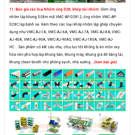
11::Báo giá các loại Nhôm ống D28, khớp nối nhôm:
Gồm ống
nhôm lắp khung D28m mã VMC-AP-D2812, ống nhôm VMC-AP-
D28C lắp bánh xe. Kèm theo các loại khớp nhôm lắp ghép chuyên
dụng như VMC-AJ-1A, VMC-AJ-6A, VMC-AJ-7A, VMC-AJ-8A, VMC-
AJ-45A, VMC-AJ-90A, VMC-AJ-90AS, VMC-AJ-180A, VMC-AJ-
HC....Sản phẩm có kết cấu nhẹ, chịu lực tốt không bị ăn mòn oxy
hóa nên phù hợp lắp khung bàn, khung máy, khung giá đỡ băng tải,
khung clean booth cho phòng sạch, nhà xưởng...
(Xem báo giá)