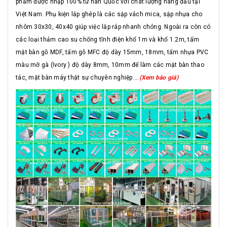
phẩm được nhập 100% từ hàn Quốc với chát lượng hàng đầu tại
Việt Nam. Phụ kiện lắp ghép là các sập vách mica, sập nhựa cho
nhôm 30x30, 40x40 giúp việc lắp ráp nhanh chóng. Ngoài ra còn có
các loại thảm cao su chống tĩnh điện khổ 1m và khổ 1.2m, tấm
mặt bàn gỗ MDF, tấm gỗ MFC độ dày 15mm, 18mm, tấm nhựa PVC
màu mỡ gà (Ivory ) độ dày 8mm, 10mm để làm các mặt bàn thao
tác, mặt bàn máy thật sự chuyên nghiệp....
(Xem báo giá)