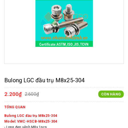
Bulong LGC đầu trụ M8x25-304
2.200₫
2.600₫
CÒN HÀNG
TỔNG QUAN
Bulong LGC đầu trụ M8x25-304
Model: VMC-HSCB-M8x25-304
- Long đen vênh M8x 1pcs