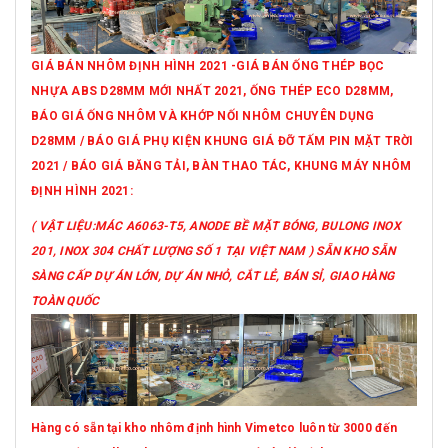
GIÁ BÁN NHÔM ĐỊNH HÌNH 2021 -GIÁ BÁN ỐNG THÉP BỌC
NHỰA ABS D28MM MỚI NHẤT 2021, ỐNG THÉP ECO D28MM,
BÁO GIÁ ỐNG NHÔM VÀ KHỚP NỐI NHÔM CHUYÊN DỤNG
D28MM / BÁO GIÁ PHỤ KIỆN KHUNG GIÁ ĐỠ TẤM PIN MẶT TRỜI
2021 / BÁO GIÁ BĂNG TẢI, BÀN THAO TÁC, KHUNG MÁY NHÔM
ĐỊNH HÌNH 2021:
( VẬT LIỆU:MÁC A6063-T5, ANODE BỀ MẶT BÓNG, BULONG INOX
201, INOX 304 CHẤT LƯỢNG SỐ 1 TẠI VIỆT NAM ) SẴN KHO SẴN
SÀNG CẤP DỰ ÁN LỚN, DỰ ÁN NHỎ, CẮT LẺ, BÁN SỈ, GIAO HÀNG
TOÀN QUỐC
Hàng có sẵn tại kho nhôm định hình Vimetco luôn từ 3000 đến