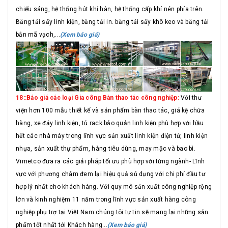
chiếu sáng, hệ thống hút khí hàn, hệ thống cấp khí nén phía trên.
Băng tải sấy linh kiện, băng tải in. băng tải sấy khô keo và băng tải
bắn mã vạch,...
(Xem báo giá)
18::Báo giá các loại Gia công Bàn thao tác công nghiệp:
Với thư
viện hơn 100 mẫu thiết kế và sản phẩm bàn thao tác, giá kệ chứa
hàng, xe đảy linh kiện, tủ rack bảo quản linh kiện phù hợp với hầu
hết các nhà máy trong lĩnh vực sản xuất linh kiện điện tử, linh kiện
nhựa, sản xuất thự phẩm, hàng tiêu dùng, may mặc và bao bì.
Vimetco đưa ra các giải pháp tối ưu phù hợp với từng ngành- Lĩnh
vực với phương châm đem lại hiệu quả sủ dụng với chi phí đầu tư
hợp lý nhất cho khách hàng. Với quy mô sản xuất công nghiệp rộng
lớn và kinh nghiệm 11 năm trong lĩnh vực sản xuất hàng công
nghiệp phụ trợ tại Việt Nam chúng tôi tự tin sẽ mang lại những sản
phẩm tốt nhất tới Khách hàng...
(Xem báo giá)