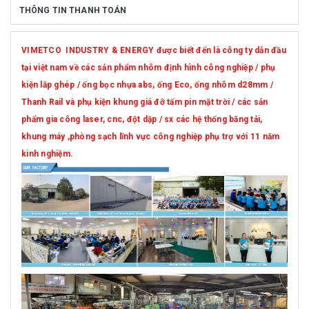
THÔNG TIN THANH TOÁN
VIMETCO INDUSTRY & ENERGY được biết đến là công ty dẫn đầu
tại việt nam về các sản phẩm nhôm định hình công nghiệp / phụ
kiện lắp ghép / ống bọc nhựa abs, ống Eco, ống nhôm d28mm /
Thanh Rail và phụ kiện khung giá đỡ tấm pin mặt trời / các sản
phẩm gia công laser, cnc, đột dập / sx các hệ thống băng tải,
khung máy ,phòng sạch lĩnh vực công nghiệp phụ trợ với 11 năm
kinh nghiệm.