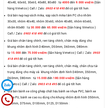
40x40, 60x60, 30x60, 40x80, 80x80 : từ
4000
đến
9.000 vnd/m
(Sẵn
hàng Vimetco ) Call / Zalo:
0903 418 495
để có giá tốt hơn.
Giá bán nẹp nẹp vách mika, sập vách mika tâm PC cho nhôm
30x30, nhôm 40x40, nhôm 30x60, nhôm 40x80, nhôm 60x60,
nhôm 80x80 : từ
30.000
đến
65.000 vnd/m
(Sẵn hàng Vimetco )
Call / Zalo:
0903 418 495
để có giá tốt hơn.
Giá bán chân tăng chỉnh, ren tăng chỉnh, chân máy dùng cho
khung nhôm định hình D40mm, D50mm, D60mm, D80mm :
từ
15.000
đến
75.000 vnd/m
(Sẵn hàng Vimetco ) Call / Zalo:
0903
418 495
để có giá tốt hơn.
Giá bán chân tăng chỉnh, ren tăng chỉnh, chân máy, chân chịu tải
trọng dùng cho máy và khung nhôm định hình D40mm, D50mm,
D60mm, D80mm : từ
15.000
đến
180.000 vnd/m
(Sẵn hàng
Vimetco ) Call / Zalo:
0903 418 495
để có giá tốt hơn.
Giá bán bánh xe công ghiệp chất liệu bánh xe nhựa PVC, bánh xe
nhựa PU, bánh xe cao su dùng cho khung nhôm định hình D50mm,
D60mm, D75mm, D100mm, D125, D150mm :