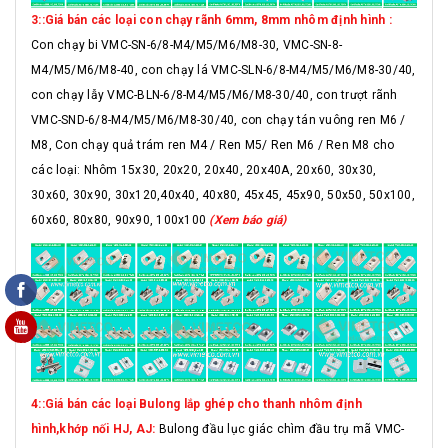
3::Giá bán các loại con chạy rãnh 6mm, 8mm nhôm định hình :
Con chạy bi VMC-SN-6/8-M4/M5/M6/M8-30, VMC-SN-8-
M4/M5/M6/M8-40, con chạy lá VMC-SLN-6/8-M4/M5/M6/M8-30/40,
con chạy lẫy VMC-BLN-6/8-M4/M5/M6/M8-30/40, con trượt rãnh
VMC-SND-6/8-M4/M5/M6/M8-30/40, con chạy tán vuông ren M6 /
M8, Con chạy quả trám ren M4 / Ren M5/ Ren M6 / Ren M8 cho
các loại: Nhôm 15x30, 20x20, 20x40, 20x40A, 20x60, 30x30,
30x60, 30x90, 30x120,40x40, 40x80, 45x45, 45x90, 50x50, 50x100,
60x60, 80x80, 90x90, 100x100
(Xem báo giá)
4::Giá bán các loại Bulong lắp ghép cho thanh nhôm định
hình,khớp nối HJ, AJ:
Bulong đầu lục giác chìm đầu trụ mã VMC-