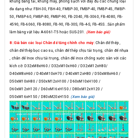
khung băng tải, khung máy, phòng sạch với đày đủ các chủng loại
đa dạng như: FBH-30, FBH-40, FMBP-30, FMBP-40, FMBP-45, FMBP-
50, FMBP-60, FMBP-80, FMBP-90, FB-2040, FB-3060, FB-4080, FB-
4590, FB-6060, FB-8080, FB-90, FB-30S, FB-4-S, FB-45S...Sản phẩm
làm bằng vật liệu A-6061-T5 hoặc SUS-201.
(Xem báo giá)
8::Giá bán các loại Chân đế tăng chỉnh cho máy:
Chân đế thép ,
chân đế thép bọc cao su, chân đế thép chịu tải trọng, chân đế nhựa
, chân đế Inox chịu tải trọng, chân đế inox chống xước sàn với các
kích cỡ: D32xM8xH60 / D32xM10xH60 / D32xM12xH80/
D40xM8xH60 / D40xM10xH70 / D40xM12xH80 / D50xM8xH60 /
D50xM10xH80 / D50xM12xH100 / D60xM10xH100 /
D60xM12xH120 / D60xM16xH150 / D80xM12xH120 /
D50xM16xH150 / D80xM20xH150.
(Xem báo giá)