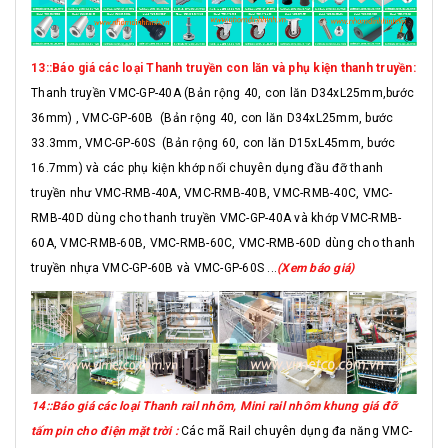
13::Báo giá các loại Thanh truyền con lăn và phụ kiện thanh truyền:
Thanh truyền VMC-GP-40A (Bản rộng 40, con lăn D34xL25mm,bước
36mm) , VMC-GP-60B (Bản rộng 40, con lăn D34xL25mm, bước
33.3mm, VMC-GP-60S (Bản rộng 60, con lăn D15xL45mm, bước
16.7mm) và các phụ kiện khớp nối chuyên dụng đầu đỡ thanh
truyền như VMC-RMB-40A, VMC-RMB-40B, VMC-RMB-40C, VMC-
RMB-40D dùng cho thanh truyền VMC-GP-40A và khớp VMC-RMB-
60A, VMC-RMB-60B, VMC-RMB-60C, VMC-RMB-60D dùng cho thanh
truyền nhựa VMC-GP-60B và VMC-GP-60S ...
(Xem báo giá)
14::Báo giá các loại Thanh rail nhôm, Mini rail nhôm khung giá đỡ
tấm pin cho điện mặt trời :
Các mã Rail chuyên dụng đa năng VMC-