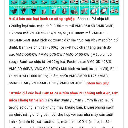
9::Giá bán các loại Bánh xe công nghiệp :
Bánh xe PU chịu tải
>200kg loại màu mận chín Fi 50mm mã VMC-D50-SRB/MRB/MF,
Fi75mm mã VMC-D75-SRB/MRB/MF, Fi100mm mã VMC-D50-
SRB/MRB/MF (Mặt bích cổ xoay có khóa/ trục ren vít / mặt bích cố
định), Bánh xe chịu tải >300kg loại kết hợp chân tăng giảnh độ
cao VMC-D50-CW / VMC-D75-CW / VMC-D100-CW ( Mặt bích cổ
xoay), Bánh xe chịu tải >600kg loại Footmaster VMC-GD-40F/S,
VMC-GD-60F/S, VMC-GD-80F/S ( Mặt bích và laoij trục ren Vít), Bánh
xe chịu tải >1000 KG loại giảm chấn VMC-SMRB-D125 / VMC-
SMRB-D150 / VMC-SMF-D125 / VMC-SMF-D150.
(Xem báo giá)
10::Báo giá các loại Tấm Mica & tấm nhựa PC chống tĩnh điện, tấm
mica chống tĩnh điện.:
Tấm dày 3mm / 5mm / 8mm là vật liệu lý
tưởng sử dụng làm vỏ khung máy, khung bàn, khung phòng sạch
có chức năng chống bám bụi phù hợp với các nhà máy sản xuất
linh kiện điện tử , sản xuất chíp, màn hình LCD, điện thoại....Sản