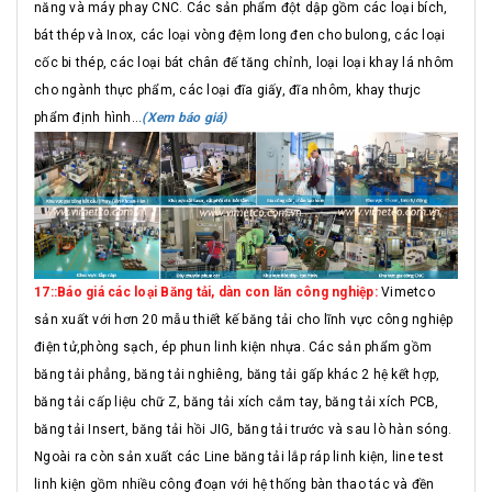
năng và máy phay CNC. Các sản phẩm đột dập gồm các loại bích,
bát thép và Inox, các loại vòng đệm long đen cho bulong, các loại
cốc bi thép, các loại bát chân đế tăng chỉnh, loại loại khay lá nhôm
cho ngành thực phẩm, các loại đĩa giấy, đĩa nhôm, khay thưjc
phẩm định hình...
(Xem báo giá)
17::Báo giá các loại Băng tải, dàn con lăn công nghiệp:
Vimetco
sản xuất với hơn 20 mẫu thiết kế băng tải cho lĩnh vực công nghiệp
điện tử,phòng sạch, ép phun linh kiện nhựa. Các sản phẩm gồm
băng tải phẳng, băng tải nghiêng, băng tải gấp khác 2 hệ kết hợp,
băng tải cấp liệu chữ Z, băng tải xích cắm tay, băng tải xích PCB,
băng tải Insert, băng tải hồi JIG, băng tải trước và sau lò hàn sóng.
Ngoài ra còn sản xuất các Line băng tải lắp ráp linh kiện, line test
linh kiện gồm nhiều công đoạn với hệ thống bàn thao tác và đền